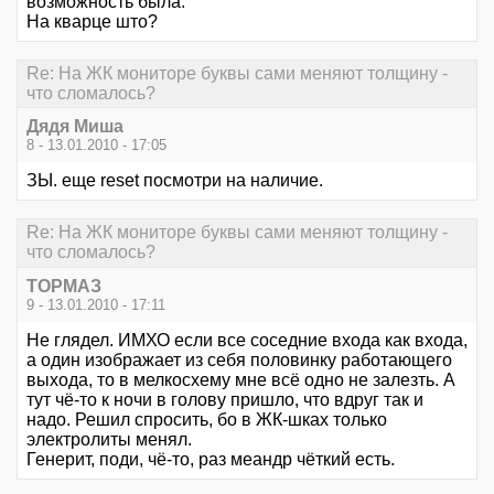
возможность была.
На кварце што?
Re: На ЖК мониторе буквы сами меняют толщину -
что сломалось?
Дядя Миша
8 - 13.01.2010 - 17:05
ЗЫ. еще reset посмотри на наличие.
Re: На ЖК мониторе буквы сами меняют толщину -
что сломалось?
ТОРМАЗ
9 - 13.01.2010 - 17:11
Не глядел. ИМХО если все соседние входа как входа,
а один изображает из себя половинку работающего
выхода, то в мелкосхему мне всё одно не залезть. А
тут чё-то к ночи в голову пришло, что вдруг так и
надо. Решил спросить, бо в ЖК-шках только
электролиты менял.
Генерит, поди, чё-то, раз меандр чёткий есть.