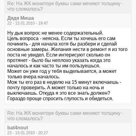
Re: На ЖК мониторе буквы сами меняют толщину -
что сломалось?
Дядя Миша
22 - 13.01.2010 - 19:47
Ну дык вопрос не менее содержательный.
Цель вопроса - неясна. Если ты хочешь его сам
починить - для начала хотя бы разбери и сделай
основные замеры. Желания нести в ремонт я из того
поста не увидел. Если интерисуют сколько он
протянет - было бы неплохо указать когда это
началось и как часто ты им пользуешься.
Может он уже год у тебя выделывается, а может
только вчера началось.
Мож ты его раз в неделю на 15 минут включаешь -
почту проверить. А может только на ночь и
выключаешь. Откуда я это все знать должен?
Гораздо проще спросить глупость и обидеться.
Re: На ЖК мониторе буквы сами меняют толщину -
что сломалось?
bat4nout
23 - 13.01.2010 - 20:27