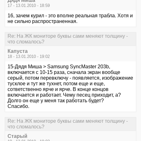
Дядя Миша
17 - 13.01.2010 - 18:59
16, зачем курил - это вполне реальная трабла. Хотя и
не сильно распространенная.
Re: На ЖК мониторе буквы сами меняют толщину -
что сломалось?
Капуста
18 - 13.01.2010 - 19:02
15-Дядя Миша > Samsung SyncMaster 203b,
включается с 10-15 раза, сначала экран вообще
серый, потом перевключу - появляется, изображение
тусклое и тут же тухнет, потом еще и еще,
сответственно ярче и ярче. В конце концов
включается и работает. Чему песец приходит, а?
Долго он еще у меня так работать будет?
Спасибо.
Re: На ЖК мониторе буквы сами меняют толщину -
что сломалось?
Старый