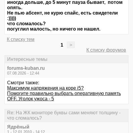
иногда дольше, до 5 минут пауза бывает, потом
опять.
Не пью абсент, не курю спайс, есть свидетели
:)))))
что сломалось?
погуглил малость, но ничего не нашел.
К списку тем
1
>
К списку форумов
Интересные темы
forums-kuban.ru
07.08.2026 - 12:44
Смотри также:
Максимум напряжения на коре i5?
Помогите правильно выбрать оперативную память
OFF. Уголок ужоса - 5
Re: На ЖК мониторе буквы сами меняют толщину -
что сломалось?
Ядрёный
1 - 12.01.2010 - 14:12