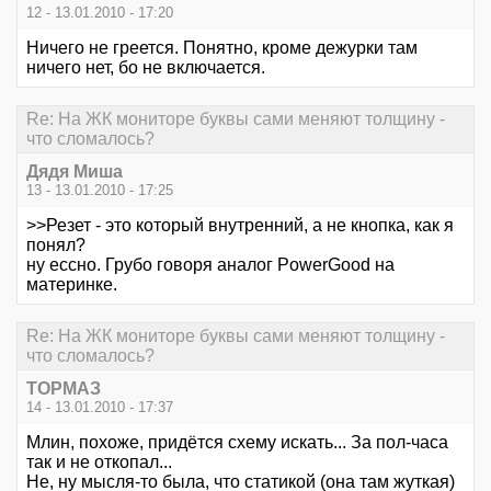
12 - 13.01.2010 - 17:20
Ничего не греется. Понятно, кроме дежурки там
ничего нет, бо не включается.
Re: На ЖК мониторе буквы сами меняют толщину -
что сломалось?
Дядя Миша
13 - 13.01.2010 - 17:25
>>Резет - это который внутренний, а не кнопка, как я
понял?
ну ессно. Грубо говоря аналог PowerGood на
материнке.
Re: На ЖК мониторе буквы сами меняют толщину -
что сломалось?
ТОРМАЗ
14 - 13.01.2010 - 17:37
Млин, похоже, придётся схему искать... За пол-часа
так и не откопал...
Не, ну мысля-то была, что статикой (она там жуткая)