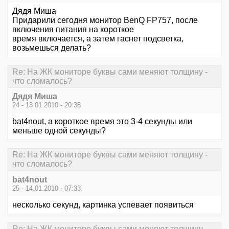
Дядя Миша
Придарили сегодня монитор BenQ FP757, после
включения питания на короткое
время включается, а затем гаснет подсветка,
возьмешься делать?
Re: На ЖК мониторе буквы сами меняют толщину -
что сломалось?
Дядя Миша
24 - 13.01.2010 - 20:38
bat4nout, а короткое время это 3-4 секунды или
меньше одной секунды?
Re: На ЖК мониторе буквы сами меняют толщину -
что сломалось?
bat4nout
25 - 14.01.2010 - 07:33
несколько секунд, картинка успевает появиться
Re: На ЖК мониторе буквы сами меняют толщину -