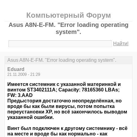
Компьютерный Форум
Asus A8N-E-FM. "Error loading operating
system".
Найти!
Asus A8N-E-FM. "Error loading operating system".
Eduard
21.11.2009 - 21:29
Имеется системник с указанной материнкой и
винтом ST3402111A; Capacity: 78165360 LBAs;
FW: 3.AAD
Предыстория достаточно неопределённая, но
вроде бы как были вирусы, потом попытка
переустановки ХР, но всё закончилось выводом
указанной ошибки.
Винт был подключен к другому системнику - всё
на месте и вроде бы как нормально - как