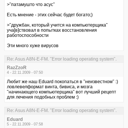
>"патамушто что асус"
Есть мнение - этих сейчас будет богато;)
>"дружбан, который учится на компьютерщика"
уча[в]ствовал в попытках восстановления
работоспособности
Эти много хуже вирусов
Re: Asus A8N-E-FM. "Error loading operating system".
RazZzoR
4 - 22.11.2009 - 07:50
Любит же наш Eduard покопаться в "неизвестном" :)
ловлевелформат винта, бивиса, и мозга
"начинающего компьютерщика" вот лучший рецепт
для лечения подобных проблем :)
Re: Asus A8N-E-FM. "Error loading operating system".
Eduard
5 - 22.11.2009 - 07:58