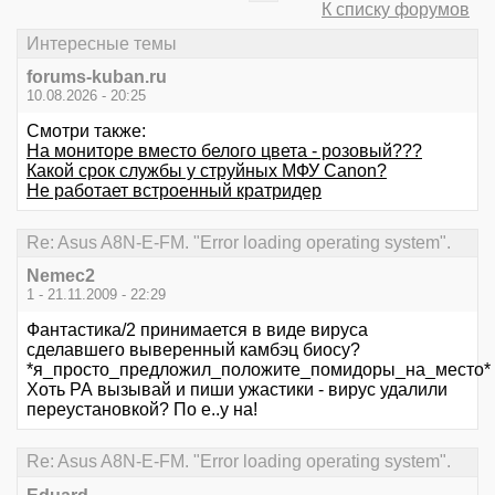
К списку форумов
Интересные темы
forums-kuban.ru
10.08.2026 - 20:25
Смотри также:
На мониторе вместо белого цвета - розовый???
Какой срок службы у струйных МФУ Canon?
Не работает встроенный кратридер
Re: Asus A8N-E-FM. "Error loading operating system".
Nemec2
1 - 21.11.2009 - 22:29
Фантастика/2 принимается в виде вируса
сделавшего выверенный камбэц биосу?
*я_просто_предложил_положите_помидоры_на_место*
Хоть РА вызывай и пиши ужастики - вирус удалили
переустановкой? По е..у на!
Re: Asus A8N-E-FM. "Error loading operating system".