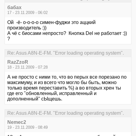
бабах
17 - 23.11.2009 - 06:02
Ой -ё- о-о-о-о симен-фуджи это аццкий
производитель :))
А чё с биосами непросто? Кнопка Del не работает :))
?
Re: Asus A8N-E-FM. "Error loading operating system".
RazZzoR
18 - 23.11.2009 - 07:28
А не просто с ними то, что во перых все порезано по
максимуму, и из всего что могло бы быть, можно
только время переставить %) а во вторых хрен ты
где его "обновленный, исправленный и
дополненный" сЫщешь.
Re: Asus A8N-E-FM. "Error loading operating system".
Nemec2
19 - 23.11.2009 - 08:49