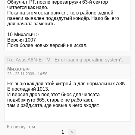
Обнулил РТ, после перезагрузки 63-й сектор
читается как надо.
Пока на этом остановился, т.к. в районе задней
панели выявлен подвздутый кондёр. Надо бы его
для начала заменить.
10-Михалыч >
Версия 1007
Пока более новых версий не искал.
Re: Asus A8N-E-FM. "Error loading operating system".
Михалыч
23 - 23.11.2009 - 14:56
Не знаю как для этой хитрой, а для нормальных A8N-
E последний 1013.
И версия дров под этот биос для чипсэта
подчёркнуто 665, старые не работают.
там и рэйд,сата,иде новые в него входят.
К списку тем
1
>