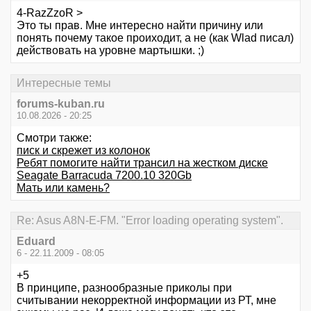
4-RazZzoR >
Это ты прав. Мне интересно найти причину или
понять почему такое проиходит, а не (как Wlad писал)
действовать на уровне мартышки. ;)
Интересные темы
forums-kuban.ru
10.08.2026 - 20:25
Смотри также:
писк и скрежет из колонок
Ребят помогите найти трансил на жестком диске
Seagate Barracuda 7200.10 320Gb
Мать или камень?
Re: Asus A8N-E-FM. "Error loading operating system".
Eduard
6 - 22.11.2009 - 08:05
+5
В принципе, разнообразные приколы при
считывании некорректной информации из РТ, мне