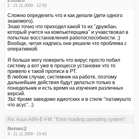
Eduard
2 - 21.11.2009 - 22:50
Сложно определить что и как делали (дети одного
знакомого).
Знаю точно что приходил какой то их "дружбан,
который учится на компьютерщика" и учавствовал в
попытках восстановления работоспособности. ;)
Вообще, читая надпись они решили что проблема с
оперативкой.
Я больше могу поверить что вирус просто побил
систему а вот уже в процессе установки что то
привело к такой прописи в РТ.
В любом случае, системник на работе, поэтому
дальнейшие действия будут делаться только в
понедельник и есть время на изучения различных
версий.
ЗЫ: Кроме заведомо идиотских и в стиле "патамушто
что асус". ;)
Re: Asus A8N-E-FM. "Error loading operating system".
Nemec2
3 - 21.11.2009 - 23:43