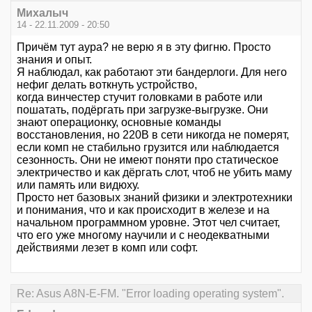
Михалыч
14 - 22.11.2009 - 20:50
Причём тут аура? не верю я в эту фигню. Просто
знания и опыт.
Я наблюдал, как работают эти бандерлоги. Для него
нефиг делать воткнуть устройство,
когда винчестер стучит головками в работе или
пошатать, подёргать при загрузке-выгрузке. Они
знают операционку, основные команды
восстановления, но 220В в сети никогда не померят,
если комп не стабильно грузится или наблюдается
сезонность. Они не имеют поняти про статическое
электричество и как дёргать слот, чтоб не убить маму
или память или видюху.
Просто нет базовых знаний физики и электротехники
и понимания, что и как происходит в железе и на
начальном программном уровне. Этот чел считает,
что его уже многому научили и с неодекватными
действиями лезет в комп или софт.
Re: Asus A8N-E-FM. "Error loading operating system".