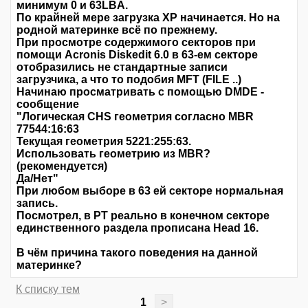
минимум 0 и 63LBA.
По крайней мере загрузка ХР начинается. Но на
родной материнке всё по прежнему.
При просмотре содержимого секторов при
помощи Acronis Diskedit 6.0 в 63-ем секторе
отобразились не стандартные записи
загрузчика, а что то подобия MFT (FILE ..)
Начинаю просматривать с помощью DMDE -
сообщение
"Логическая CHS геометрия согласно MBR
77544:16:63
Текущая геометрия 5221:255:63.
Использовать геометрию из MBR?
(рекомендуется)
Да/Нет"
При любом выборе в 63 ей секторе нормальная
запись.
Посмотрел, в PT реально в конечном секторе
единственного раздела прописана Head 16.
В чём причина такого поведения на данной
материнке?
К списку тем
1
>