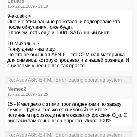
Eduard
15 - 22.11.2009 - 21:19
9-akustik >
Она и с этим раньше работала, и подозреваю что
после обнуления тоже будет.
Впрочем, есть ещё и 160гб SATA-шный винт.
10-Михалыч >
Гляну днём - напишу.
Но это не обычная A8N-E - это ОЕМ-ная материнка
для сименса, которую продавали в нашей рознице. И
с биосами у неё не всё так просто.
Re: Asus A8N-E-FM. "Error loading operating system".
Nemec2
16 - 22.11.2009 - 22:25
15 - Имел дело с этими произведениями по заказу
сименс-фуджи, только от гнилобайт. В итоге
истинным производителем оказался фокскон О_о. С
биосами там точно все непросто. Инфа 100%.
Re: Asus A8N-E-FM. "Error loading operating system".