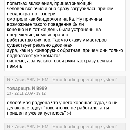
попытках включения, пришел знающий
человек включил и она сразу загрузилась причем
неоднократно, юзвери
смотрели как бандерлоги на Ка. Ну причины
возможные такого поведения были
конечно и в тот же день были устранены на
опережение, комп исправно
работает до сих пор. Так что скажу у мастеров
существует реально двоичная
аура, как и у криворуких обратная, причем они только
подползают уже коматоз
системе, а запускают свои руки так сразу вечная
память.
Re: Asus A8N-E-FM. "Error loading operating system".
товарещъ Ni9999
13 - 22.11.2009 - 19:12
ололо! мая радуеца что у него хорошая аура, чо ни
делаю все вдруг "токо что же не работало, а ты
пришел и уже запустилось" :-)
Re: Asus A8N-E-FM. "Error loading operating system".