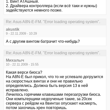
1. Винт АТАшный.
2. Драйвера контроллера (если всё таки и нужны)
задействуются немного позже.
Re: Asus A8N-E-FM. "Error loading operating system".
akustik
9 - 22.11.2009 - 10:29
А с другим винтом батрачит что-нибудь?
Re: Asus A8N-E-FM. "Error loading operating system".
Михалыч
10 - 22.11.2009 - 15:55
Какая верси биоса?
На A8N-E был прикол, что то не успевало догрузится
на скоростных винтах и они не правильно
определялись. Должна быть версия 13 в ней
исправлено.
Лечилось горячими клавишами перезагрузки биоса.
Они компьтерщики недоученые такие, за 20сек
сервера с рейдом на 8винтах опускают насмерть,
потом захочишь хрен повторишь.