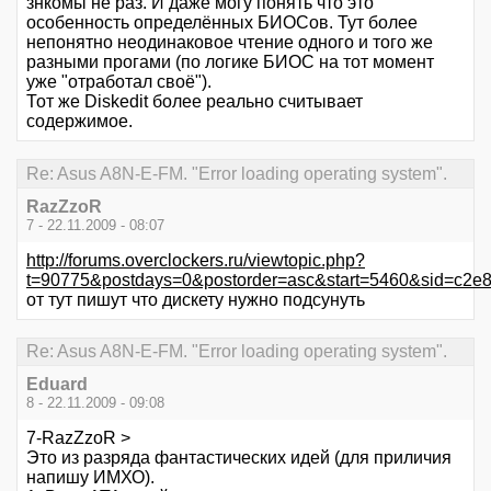
знкомы не раз. И даже могу понять что это
особенность определённых БИОСов. Тут более
непонятно неодинаковое чтение одного и того же
разными прогами (по логике БИОС на тот момент
уже "отработал своё").
Тот же Diskedit более реально считывает
содержимое.
Re: Asus A8N-E-FM. "Error loading operating system".
RazZzoR
7 - 22.11.2009 - 08:07
http://forums.overclockers.ru/viewtopic.php?
t=90775&postdays=0&postorder=asc&start=5460&sid=c2e
от тут пишут что дискету нужно подсунуть
Re: Asus A8N-E-FM. "Error loading operating system".
Eduard
8 - 22.11.2009 - 09:08
7-RazZzoR >
Это из разряда фантастических идей (для приличия
напишу ИМХО).