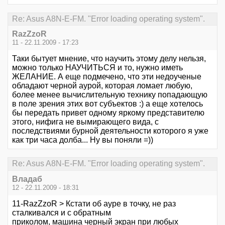
Re: Asus A8N-E-FM. "Error loading operating system".
RazZzoR
11 - 22.11.2009 - 17:23
Таки бытует мнение, что научить этому делу нельзя,
можно только НАУЧИТЬСЯ и то, нужно иметь
ЖЕЛАНИЕ. А еще подмечено, что эти недоученые
обладают черной аурой, которая ломает любую,
более менее вычислительную технику попадающую
в поле зрения этих вот субъектов :) а еще хотелось
бы передать привет одному яркому представителю
этого, нифига не вымирающего вида, с
последствиями бурной деятельности которого я уже
как три часа долба... Ну вы поняли =))
Re: Asus A8N-E-FM. "Error loading operating system".
Владаб
12 - 22.11.2009 - 18:31
11-RazZzoR > Кстати об ауре в точку, не раз
сталкивался и с обратным
приколом, машина черный экран при любых