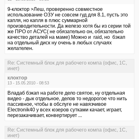
9-клоктор >Леш, проверенно совместное
использование ОЗУ не совсем гуд для 8.1, пусть это
капля, но капля в плюс суммарной
производительности. Да железо хотя бы из серии той
же ПРО от АСУС( не обязательно он, обязательно
качество деталей на маме) Можно и raid, но бэкап
на отдельный диск ну очень в любых случаях
желателен.
Re: Системный блок для рабочего компа (офис, 1С,
инет)
клоктор
13 - 15.05.2010 - 08:53
Владаб бэкап на работе дело святое, ну отдельная
видео - дык отдельное, делов то недорогое что нить
пассивное, чтобы в обслуге не навязчивое
Electronik40 у всех юзеров сутками качает, играет,
перезакачивает, конвертирует ...
Re: Системный блок для рабочего компа (офис, 1С,
инет)