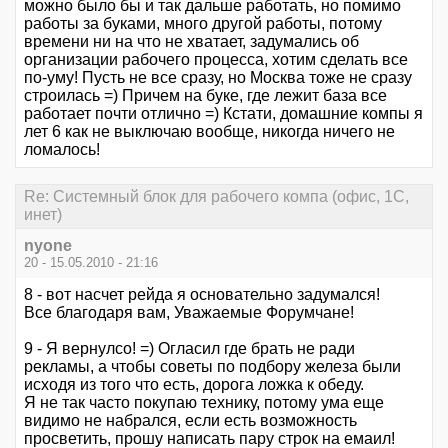
можно было бы и так дальше работать, но помимо
работы за буками, много другой работы, потому
времени ни на что не хватает, задумались об
организации рабочего процесса, хотим сделать все
по-уму! Пусть не все сразу, но Москва тоже не сразу
строилась =) Причем на буке, где лежит база все
работает почти отлично =) Кстати, домашние компы я
лет 6 как не выключаю вообще, никогда ничего не
ломалось!
Re: Системный блок для рабочего компа (офис, 1С,
инет)
nyone
20 - 15.05.2010 - 21:16
8 - вот насчет рейда я основательно задумался!
Все благодаря вам, Уважаемые Форумчане!
9 - Я вернулсо! =) Огласил где брать не ради
рекламы, а чтобы советы по подбору железа были
исходя из того что есть, дорога ложка к обеду.
Я не так часто покупаю технику, потому ума еще
видимо не набрался, если есть возможность
просветить, прошу написать пару строк на емаил!