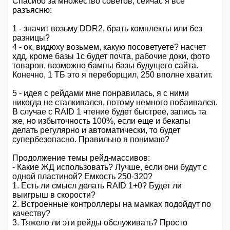
Спасибо за множество советов, сейчас я все
разъясню:
1 - значит возьму DDR2, брать комплекты или без
разницы?
4 - ок, видюху возьмем, какую посоветуете? насчет
хдд, кроме базы 1с будет почта, рабочие доки, фото
товаров, возможно бампы базы будущего сайта.
Конечно, 1 ТБ это я переборщил, 250 вполне хватит.
5 - идея с рейдами мне понравилась, я с ними
никогда не сталкивался, потому немного побаивался.
В случае с RAID 1 чтение будет быстрее, запись та
же, но избыточность 100%, если еще и бекапы
делать регулярно и автоматически, то будет
супербезопасно. Правильно я понимаю?
Продолжение темы рейд-массивов:
- Какие ЖД использовать? Лучше, если они будут с
одной пластиной? Емкость 250-320?
1. Есть ли смысл делать RAID 1+0? Будет ли
выигрыш в скорости?
2. Встроенные контроллеры на мамках подойдут по
качеству?
3. Тяжело ли эти рейды обслуживать? Просто