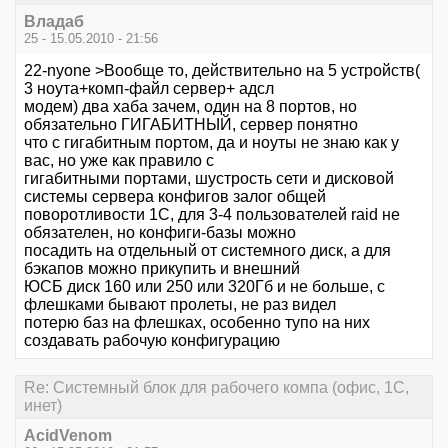
Владаб
25 - 15.05.2010 - 21:56
22-nyone >Вообще то, действительно на 5 устройств(
3 ноута+комп-файл сервер+ адсл
модем) два хаба зачем, один на 8 портов, но
обязательно ГИГАБИТНЫЙ, сервер понятно
что с гигабитным портом, да и ноуты не знаю как у
вас, но уже как правило с
гигабитными портами, шустрость сети и дисковой
системы сервера конфигов залог общей
поворотливости 1С, для 3-4 пользователей raid не
обязателен, но конфиги-базы можно
посадить на отдельный от системного диск, а для
бэкапов можно прикупить и внешний
ЮСБ диск 160 или 250 или 320Гб и не больше, с
флешками бывают пролеты, не раз видел
потерю баз на флешках, особенно тупо на них
создавать рабочую конфигурацию
Re: Системный блок для рабочего компа (офис, 1С,
инет)
AcidVenom