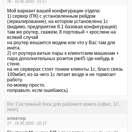
26 - 15.05.2010 - 21:57
Мой вариант вашей конфигурации отдела:
1) сервер (ПК) с установленным рейдом
(зеркалирование), на котором установлена 1с
(видимо, предприятие 8.1 базовая конфигурация)
там же роутер, скажем, 8 портовый + крослинк на
всякий случай
на роутер вешается модем или что у Вас там для
инета.
2) от роутера витые пары к клиентским машинам +
пара дополнительных розеток рж45 где-нибудь в
стене.
на не серверах стоят тонкие клиенты 1с, благо связь
100мбит, из-за чего 1с летает везде и не тормозит
работу.
по-моему просто.
поправьте, если ошибаюсь)
Re: Системный блок для рабочего компа (офис, 1С,
инет)
клоктор
27 - 15.05.2010 - 22:17