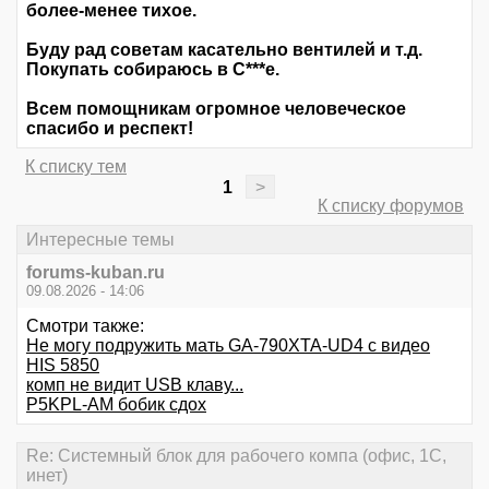
более-менее тихое.
Буду рад советам касательно вентилей и т.д.
Покупать собираюсь в С***е.
Всем помощникам огромное человеческое
спасибо и респект!
К списку тем
1
>
К списку форумов
Интересные темы
forums-kuban.ru
09.08.2026 - 14:06
Смотри также:
Не могу подружить мать GA-790XTA-UD4 с видео
HIS 5850
комп не видит USB клаву...
P5KPL-AM бобик сдох
Re: Системный блок для рабочего компа (офис, 1С,
инет)