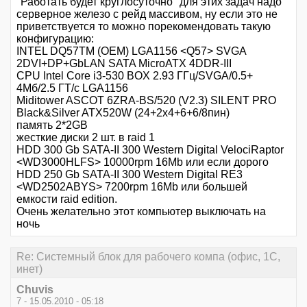
"Работать будет круглосуточно" для этих задач надо
серверное железо с рейд массивом, ну если это не
приветствуется то можно порекомендовать такую
конфигурацию:
INTEL DQ57TM (OEM) LGA1156 <Q57> SVGA
2DVI+DP+GbLAN SATA MicroATX 4DDR-III
CPU Intel Core i3-530 BOX 2.93 ГГц/SVGA/0.5+
4Мб/2.5 ГТ/с LGA1156
Miditower ASCOT 6ZRA-BS/520 (V2.3) SILENT PRO
Black&Silver ATX520W (24+2x4+6+6/8пин)
память 2*2GB
жесткие диски 2 шт. в raid 1
HDD 300 Gb SATA-II 300 Western Digital VelociRaptor
<WD3000HLFS> 10000rpm 16Mb или если дорого
HDD 250 Gb SATA-II 300 Western Digital RE3
<WD2502ABYS> 7200rpm 16Mb или большей
емкости raid edition.
Очень желательно этот компьютер выключать на
ночь
Re: Системный блок для рабочего компа (офис, 1С,
инет)
Chuvis
7 - 15.05.2010 - 05:18