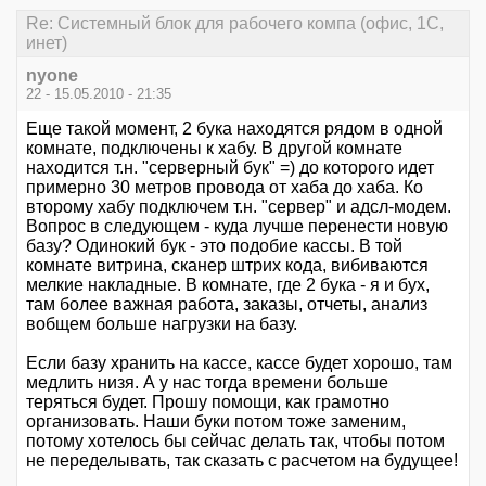
Re: Системный блок для рабочего компа (офис, 1С,
инет)
nyone
22 - 15.05.2010 - 21:35
Еще такой момент, 2 бука находятся рядом в одной
комнате, подключены к хабу. В другой комнате
находится т.н. "серверный бук" =) до которого идет
примерно 30 метров провода от хаба до хаба. Ко
второму хабу подключем т.н. "сервер" и адсл-модем.
Вопрос в следующем - куда лучше перенести новую
базу? Одинокий бук - это подобие кассы. В той
комнате витрина, сканер штрих кода, вибиваются
мелкие накладные. В комнате, где 2 бука - я и бух,
там более важная работа, заказы, отчеты, анализ
вобщем больше нагрузки на базу.
Если базу хранить на кассе, кассе будет хорошо, там
медлить низя. А у нас тогда времени больше
теряться будет. Прошу помощи, как грамотно
организовать. Наши буки потом тоже заменим,
потому хотелось бы сейчас делать так, чтобы потом
не переделывать, так сказать с расчетом на будущее!