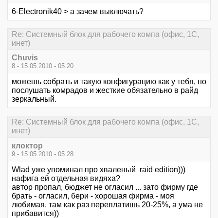
6-Electronik40 > а зачем выключать?
Re: Системный блок для рабочего компа (офис, 1С,
инет)
Chuvis
8 - 15.05.2010 - 05:20
можешь собрать и такую конфигурацию как у тебя, но
послушать комрадов и жесткие обязательно в райд
зеркальный.
Re: Системный блок для рабочего компа (офис, 1С,
инет)
клоктор
9 - 15.05.2010 - 05:28
Wlad уже упоминал про хваленый raid edition)))
нафига ей отдельная видяха?
автор пропал, бюджет не огласил ... зато фирму где
брать - огласил, бери - хорошая фирма - моя
любимая, там как раз переплатишь 20-25%, а ума не
прибавится))