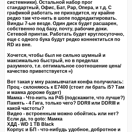
системники). Остальной набор прог
стандартный, Офис, Бат, Рар, Опера, и т.д. С
графикой работать не приходится, ну крайне
редко там что-нить в шопе подредактировать.
Винды 7-ые везде. Один диск будет расшарен,
собственно под базу, почту, рабочие доки.
Сетевой принтак. Работать будет круглосуточно,
еще с одного бука будут редко коннектиться по
RD из вне.
Хочется, чтобы был не сильно шумный и
максимально быстрый, но в пределах
разумного, т.е. оптимальное соотношение цена/
качество приветствуется =)
Вот такая у мну размывчатая конфа получилась:
Проц - склоняюсь к Е7400 (стоит ли брать i5? Там
и мамка дороже будет)
Мамка - Что-нить на P45 (подскажите, что лучше?)
Память - 4 Гига, только чего? DDRII или DDRIII и
какой частоты?
Видео - встроенным можно обойтись или нет?
Если да, то goto: Мамка
ХДД - WD 1 TB Black
Корпус и БП - что-нибудь удобное, добротное и