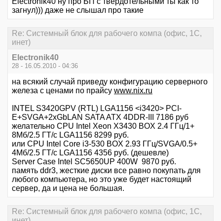
Electronik40 ну про БП с твердотельными ты как то
загнул))) даже не слышал про такие
Re: Системный блок для рабочего компа (офис, 1С,
инет)
Electronik40
28 - 16.05.2010 - 04:36
на всякий случай приведу конфигурацию серверного
железа с ценами по прайсу
www.nix.ru
INTEL S3420GPV (RTL) LGA1156 <i3420> PCI-
E+SVGA+2xGbLAN SATA ATX 4DDR-III 7186 руб
желательно CPU Intel Xeon X3430 BOX 2.4 ГГц/1+
8Мб/2.5 ГТ/с LGA1156 8299 руб.
или CPU Intel Core i3-530 BOX 2.93 ГГц/SVGA/0.5+
4Мб/2.5 ГТ/с LGA1156 4356 руб. (дешевле)
Server Case Intel SC5650UP 400W 9870 руб.
память ddr3, жесткие диски все равно покупать для
любого компьютера, но это уже будет настоящий
сервер, да и цена не большая.
Re: Системный блок для рабочего компа (офис, 1С,
инет)