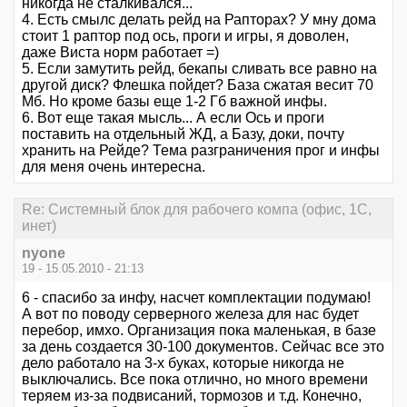
никогда не сталкивался...
4. Есть смылс делать рейд на Рапторах? У мну дома
стоит 1 раптор под ось, проги и игры, я доволен,
даже Виста норм работает =)
5. Если замутить рейд, бекапы сливать все равно на
другой диск? Флешка пойдет? База сжатая весит 70
Мб. Но кроме базы еще 1-2 Гб важной инфы.
6. Вот еще такая мысль... А если Ось и проги
поставить на отдельный ЖД, а Базу, доки, почту
хранить на Рейде? Тема разграничения прог и инфы
для меня очень интересна.
Re: Системный блок для рабочего компа (офис, 1С,
инет)
nyone
19 - 15.05.2010 - 21:13
6 - спасибо за инфу, насчет комплектации подумаю!
А вот по поводу серверного железа для нас будет
перебор, имхо. Организация пока маленькая, в базе
за день создается 30-100 документов. Сейчас все это
дело работало на 3-х буках, которые никогда не
выключались. Все пока отлично, но много времени
теряем из-за подвисаний, тормозов и т.д. Конечно,