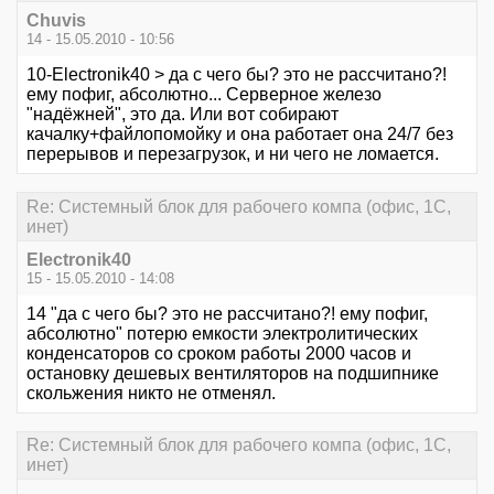
Chuvis
14 - 15.05.2010 - 10:56
10-Electronik40 > да с чего бы? это не рассчитано?!
ему пофиг, абсолютно... Серверное железо
"надёжней", это да. Или вот собирают
качалку+файлопомойку и она работает она 24/7 без
перерывов и перезагрузок, и ни чего не ломается.
Re: Системный блок для рабочего компа (офис, 1С,
инет)
Electronik40
15 - 15.05.2010 - 14:08
14 "да с чего бы? это не рассчитано?! ему пофиг,
абсолютно" потерю емкости электролитических
конденсаторов со сроком работы 2000 часов и
остановку дешевых вентиляторов на подшипнике
скольжения никто не отменял.
Re: Системный блок для рабочего компа (офис, 1С,
инет)