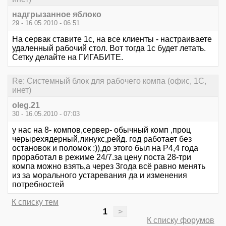
надгрызанное яблоко
29 - 16.05.2010 - 06:51
На сервак ставите 1с, на все клиенты - настраиваете
удаленный рабочий стол. Вот тогда 1с будет летать.
Сетку делайте на ГИГАБИТЕ.
Re: Системный блок для рабочего компа (офис, 1С,
инет)
oleg.21
30 - 16.05.2010 - 07:03
у нас на 8- компов,сервер- обычный комп ,проц
черырехядерный,линукс,рейд. год работает без
остановок и поломок :)),до этого был на Р4,4 года
проработал в режиме 24/7.за цену поста 28-три
компа можно взять,а через 3года всё равно менять
из за морального устаревания да и изменения
потребностей
К списку тем
1
>
К списку форумов