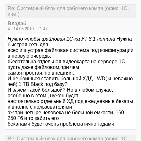
Re: Системный блок для рабочего компа (офис, 1С,
инет)
Владаб
4 - 14.05.2010 - 21:47
Нужно чтобы файловая 1С-ка УТ 8.1 летала
Нужна
быстрая сеть для
всех и шустрая файловая система под конфигурации
в первую очередь.
Желательна отдельная видеокарта на сервере 1С
пусть даже файловом,при чем
самая простая, но внешняя.
И не боишься ставить большой ХДД - WD( и неважно
чей) 1 TB Black под базу?
И зачем такой большой? Но в любом случае,
особенно в этом , нужен будет
настоятельно отдельный ХД под ежедневные бекапы
и вполне с пользователями
аж три-четыре человека не большой емкости, 160-
250 Гб и то забить его
бекапами будет очень проблематично годами.
Re: Системный блок для рабочего компа (офис, 1С,