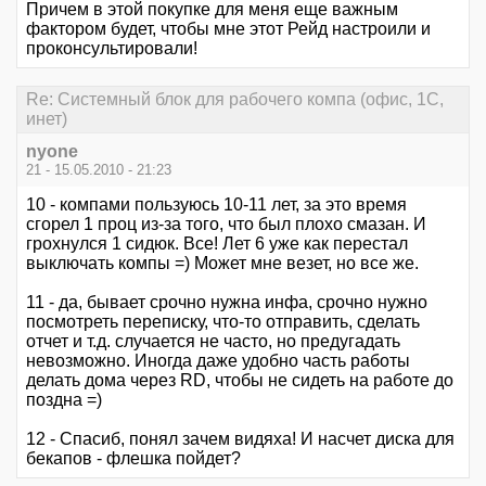
Причем в этой покупке для меня еще важным
фактором будет, чтобы мне этот Рейд настроили и
проконсультировали!
Re: Системный блок для рабочего компа (офис, 1С,
инет)
nyone
21 - 15.05.2010 - 21:23
10 - компами пользуюсь 10-11 лет, за это время
сгорел 1 проц из-за того, что был плохо смазан. И
грохнулся 1 сидюк. Все! Лет 6 уже как перестал
выключать компы =) Может мне везет, но все же.
11 - да, бывает срочно нужна инфа, срочно нужно
посмотреть переписку, что-то отправить, сделать
отчет и т.д. случается не часто, но предугадать
невозможно. Иногда даже удобно часть работы
делать дома через RD, чтобы не сидеть на работе до
поздна =)
12 - Спасиб, понял зачем видяха! И насчет диска для
бекапов - флешка пойдет?