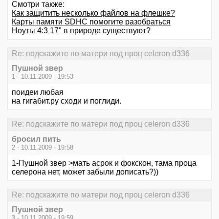
Смотри также:
Как защитить несколько файлов на флешке?
Карты памяти SDHC помогите разобраться
Ноуты 4:3 17" в природе существуют?
Re: подскажите по матери под проц celeron d336
Пушной звер
1 - 10.11.2009 - 19:53
поидеи любая
на гигабит.ру сходи и поглиди.
Re: подскажите по матери под проц celeron d336
бросил пить
2 - 10.11.2009 - 19:58
1-Пушной звер >мать асрок и фокскон, тама проца
селерона нет, может забыли дописать?))
Re: подскажите по матери под проц celeron d336
Пушной звер
3 - 10.11.2009 - 19:59