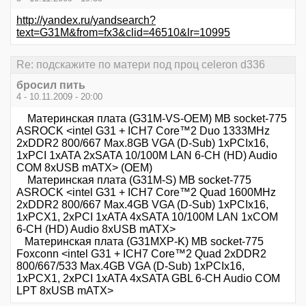
http://yandex.ru/yandsearch?
text=G31M&from=fx3&clid=46510&lr=10995
Re: подскажите по матери под проц celeron d336
бросил пить
4 - 10.11.2009 - 20:00
Материнская плата (G31M-VS-OEM) MB socket-775
ASROCK <intel G31 + ICH7 Core™2 Duo 1333MHz
2xDDR2 800/667 Max.8GB VGA (D-Sub) 1xPCIx16,
1xPCI 1xATA 2xSATA 10/100M LAN 6-CH (HD) Audio
COM 8xUSB mATX> (OEM)
Материнская плата (G31M-S) MB socket-775
ASROCK <intel G31 + ICH7 Core™2 Quad 1600MHz
2xDDR2 800/667 Max.4GB VGA (D-Sub) 1xPCIx16,
1xPCX1, 2xPCI 1xATA 4xSATA 10/100M LAN 1xCOM
6-CH (HD) Audio 8xUSB mATX>
Материнская плата (G31MXP-K) MB socket-775
Foxconn <intel G31 + ICH7 Core™2 Quad 2xDDR2
800/667/533 Max.4GB VGA (D-Sub) 1xPCIx16,
1xPCX1, 2xPCI 1xATA 4xSATA GBL 6-CH Audio COM
LPT 8xUSB mATX>