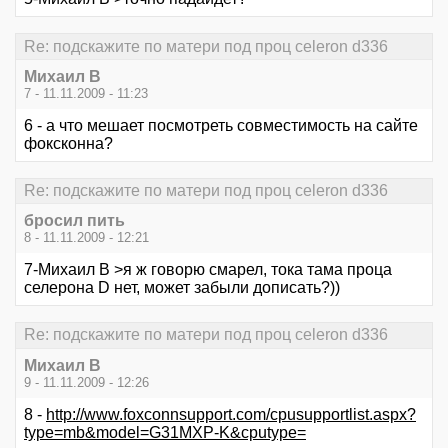
Re: подскажите по матери под проц celeron d336
Михаил В
7 - 11.11.2009 - 11:23
6 - а что мешает посмотреть совместимость на сайте
фоксконна?
Re: подскажите по матери под проц celeron d336
бросил пить
8 - 11.11.2009 - 12:21
7-Михаил В >я ж говорю смарел, тока тама проца
селерона D нет, может забыли дописать?))
Re: подскажите по матери под проц celeron d336
Михаил В
9 - 11.11.2009 - 12:26
8 -
http://www.foxconnsupport.com/cpusupportlist.aspx?
type=mb&model=G31MXP-K&cputype=