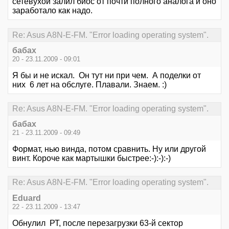
сетевухой залил биос от почти полного аналога и оно
заработало как надо.
Re: Asus A8N-E-FM. "Error loading operating system".
бабах
20 - 23.11.2009 - 09:01
Я бы и не искал. Он тут ни при чем. А поделки от
них 6 лет на обслуге. Плавали. Знаем. :)
Re: Asus A8N-E-FM. "Error loading operating system".
бабах
21 - 23.11.2009 - 09:49
Формат, нью винда, потом сравнить. Ну или другой
винт. Короче как мартышки быстрее:-):-):-)
Re: Asus A8N-E-FM. "Error loading operating system".
Eduard
22 - 23.11.2009 - 13:47
Обнулил РТ, после перезагрузки 63-й сектор