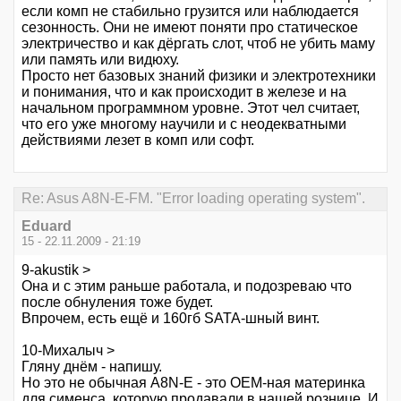
если комп не стабильно грузится или наблюдается
сезонность. Они не имеют поняти про статическое
электричество и как дёргать слот, чтоб не убить маму
или память или видюху.
Просто нет базовых знаний физики и электротехники
и понимания, что и как происходит в железе и на
начальном программном уровне. Этот чел считает,
что его уже многому научили и с неодекватными
действиями лезет в комп или софт.
Re: Asus A8N-E-FM. "Error loading operating system".
Eduard
15 - 22.11.2009 - 21:19
9-akustik >
Она и с этим раньше работала, и подозреваю что
после обнуления тоже будет.
Впрочем, есть ещё и 160гб SATA-шный винт.
10-Михалыч >
Гляну днём - напишу.
Но это не обычная A8N-E - это ОЕМ-ная материнка
для сименса, которую продавали в нашей рознице. И