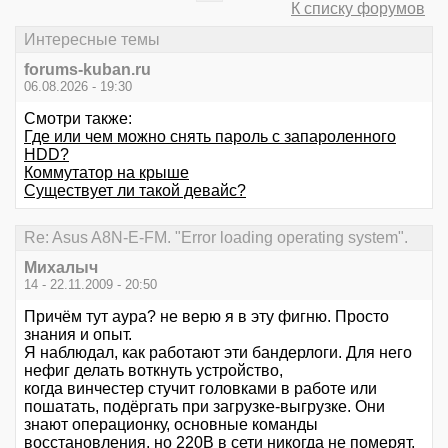
К списку форумов
Интересные темы
forums-kuban.ru
06.08.2026 - 19:30
Смотри также:
Где или чем можно снять пароль с запароленного
HDD?
Коммутатор на крыше
Существует ли такой девайс?
Re: Asus A8N-E-FM. "Error loading operating system".
Михалыч
14 - 22.11.2009 - 20:50
Причём тут аура? не верю я в эту фигню. Просто
знания и опыт.
Я наблюдал, как работают эти бандерлоги. Для него
нефиг делать воткнуть устройство,
когда винчестер стучит головками в работе или
пошатать, подёргать при загрузке-выгрузке. Они
знают операционку, основные команды
восстановления, но 220В в сети никогда не померят,