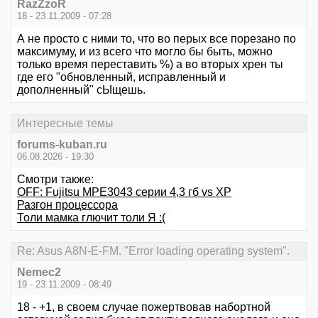
RazZzoR
18 - 23.11.2009 - 07:28
А не просто с ними то, что во перых все порезано по
максимуму, и из всего что могло бы быть, можно
только время переставить %) а во вторых хрен ты
где его "обновленный, исправленный и
дополненный" сЫщешь.
Интересные темы
forums-kuban.ru
06.08.2026 - 19:30
Смотри также:
OFF: Fujitsu MPE3043 серии 4,3 гб vs XP
Разгон процессора
Толи мамка глючит толи Я :(
Re: Asus A8N-E-FM. "Error loading operating system".
Nemec2
19 - 23.11.2009 - 08:49
18 - +1, в своем случае пожертвовав набортной