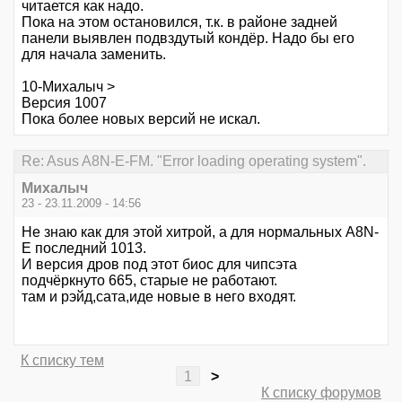
читается как надо.
Пока на этом остановился, т.к. в районе задней
панели выявлен подвздутый кондёр. Надо бы его
для начала заменить.
10-Михалыч >
Версия 1007
Пока более новых версий не искал.
Re: Asus A8N-E-FM. "Error loading operating system".
Михалыч
23 - 23.11.2009 - 14:56
Не знаю как для этой хитрой, а для нормальных A8N-
E последний 1013.
И версия дров под этот биос для чипсэта
подчёркнуто 665, старые не работают.
там и рэйд,сата,иде новые в него входят.
К списку тем
1
>
К списку форумов