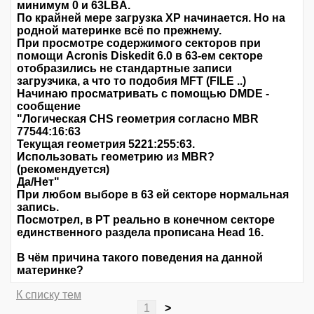
минимум 0 и 63LBA.
По крайней мере загрузка ХР начинается. Но на
родной материнке всё по прежнему.
При просмотре содержимого секторов при
помощи Acronis Diskedit 6.0 в 63-ем секторе
отобразились не стандартные записи
загрузчика, а что то подобия MFT (FILE ..)
Начинаю просматривать с помощью DMDE -
сообщение
"Логическая CHS геометрия согласно MBR
77544:16:63
Текущая геометрия 5221:255:63.
Использовать геометрию из MBR?
(рекомендуется)
Да/Нет"
При любом выборе в 63 ей секторе нормальная
запись.
Посмотрел, в PT реально в конечном секторе
единственного раздела прописана Head 16.
В чём причина такого поведения на данной
материнке?
К списку тем
1
>