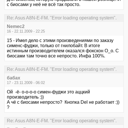
с биосами у неё не всё так просто.
Re: Asus A8N-E-FM. "Error loading operating system".
Nemec2
16 - 22.11.2009 - 22:25
15 - Имел дело с этими произведениями по заказу
сименс-фуджи, только от гнилобайт. В итоге
истинным производителем оказался фокскон О_о. С
биосами там точно все непросто. Инфа 100%.
Re: Asus A8N-E-FM. "Error loading operating system".
бабах
17 - 23.11.2009 - 06:02
Ой -ё- о-о-о-о симен-фуджи это аццкий
производитель :))
А чё с биосами непросто? Кнопка Del не работает :))
?
Re: Asus A8N-E-FM. "Error loading operating system".