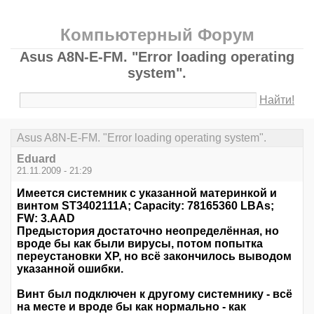
Компьютерный Форум
Asus A8N-E-FM. "Error loading operating
system".
Найти!
Asus A8N-E-FM. "Error loading operating system".
Eduard
21.11.2009 - 21:29
Имеется системник с указанной материнкой и
винтом ST3402111A; Capacity: 78165360 LBAs;
FW: 3.AAD
Предыстория достаточно неопределённая, но
вроде бы как были вирусы, потом попытка
переустановки ХР, но всё закончилось выводом
указанной ошибки.
Винт был подключен к другому системнику - всё
на месте и вроде бы как нормально - как