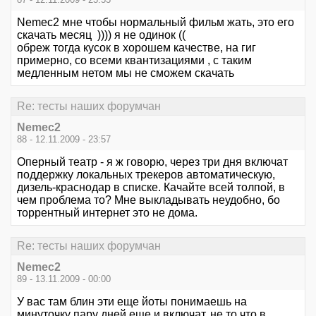
Nemec2 мне чтобы нормальный фильм жать, это его
скачать месяц )))) я не одинок ((
обреж тогда кусок в хорошем качестве, на гиг
примерно, со всеми квантизациями , с таким
медленным нетом мы не сможем скачать
Re: тесты наших форумчан
Nemec2
88 - 12.11.2009 - 23:57
Оперный театр - я ж говорю, через три дня включат
поддержку локальных трекеров автоматическую,
дизель-краснодар в списке. Качайте всей толпой, в
чем проблема то? Мне выкладывать неудобно, бо
торрентный интернет это не дома.
Re: тесты наших форумчан
Nemec2
89 - 13.11.2009 - 00:00
У вас там блин эти еще йоты понимаешь на
минуточку пару дней еще и включат, не то что в