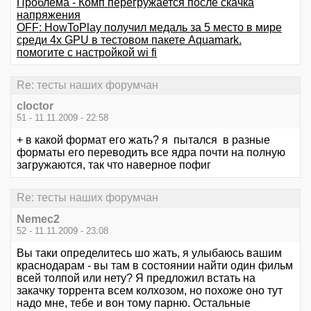
Проблема - Комп перегружается после скачка
напряжения
OFF: HowToPlay получил медаль за 5 место в мире
среди 4х GPU в тестовом пакете Aquamark.
помогите с настройкой wi fi
Re: тесты наших форумчан
cloctor
51 - 11.11.2009 - 22:58
+ в какой формат его жать? я пытался в разные
форматы его переводить все ядра почти на полную
загружаются, так что наверное пофиг
Re: тесты наших форумчан
Nemec2
52 - 11.11.2009 - 23:08
Вы таки определитесь шо жать, я улыбаюсь вашим
краснодарам - вы там в состоянии найти один фильм
всей толпой или нету? Я предложил встать на
закачку торрента всем колхозом, но похоже оно тут
надо мне, тебе и вон тому парню. Остальные