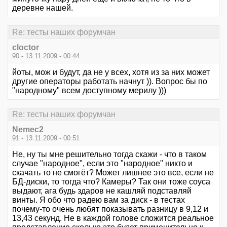
деревне нашей.
Re: тесты наших форумчан
cloctor
90 - 13.11.2009 - 00:44
йоты, мож и будут, да не у всех, хотя из за них может
другие операторы работать начнут )). Вопрос бы по
"народному" всем доступному мерилу )))
Re: тесты наших форумчан
Nemec2
91 - 13.11.2009 - 00:51
Не, ну ты мне решительно тогда скажи - что в таком
случае "народное", если это "народное" никто и
скачать то не смогёт? Может лишнее это все, если не
БД-диски, то тогда что? Камеры? Так они тоже соуса
выдают, ага будь здаров не кашляй подставляй
винты. Я обо что радею вам за диск - в тестах
почему-то очень любят показывать разницу в 9,12 и
13,43 секунд. Не в каждой голове сложится реальное