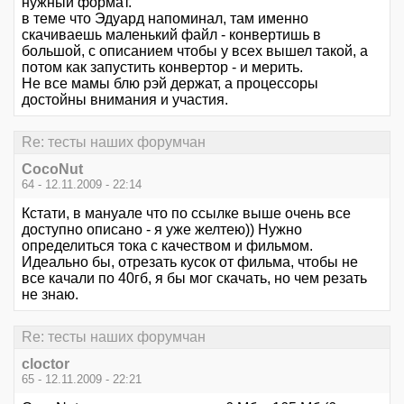
нужный формат.
в теме что Эдуард напоминал, там именно
скачиваешь маленький файл - конвертишь в
большой, с описанием чтобы у всех вышел такой, а
потом как запустить конвертор - и мерить.
Не все мамы блю рэй держат, а процессоры
достойны внимания и участия.
Re: тесты наших форумчан
CocoNut
64 - 12.11.2009 - 22:14
Кстати, в мануале что по ссылке выше очень все
доступно описано - я уже желтею)) Нужно
определиться тока с качеством и фильмом.
Идеально бы, отрезать кусок от фильма, чтобы не
все качали по 40гб, я бы мог скачать, но чем резать
не знаю.
Re: тесты наших форумчан
cloctor
65 - 12.11.2009 - 22:21