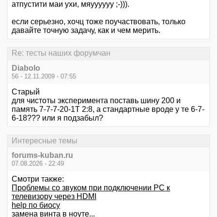
атпустити маи ухи, мяуууууу ;-))).
если серьезно, хочц тоже поучаствовать, только
давайте точную задачу, как и чем мерить.
Re: тесты наших форумчан
Diabolo
56 - 12.11.2009 - 07:55
Старый
для чистоты эксперимента поставь шину 200 и
память 7-7-7-20-1Т 2:8, а стандартные вроде у те 6-7-
6-18??? или я подзабыл?
Интересные темы
forums-kuban.ru
07.08.2026 - 22:49
Смотри также:
Проблемы со звуком при подключении PC к
телевизору через HDMI
help по биосу
замена винта в ноуте...