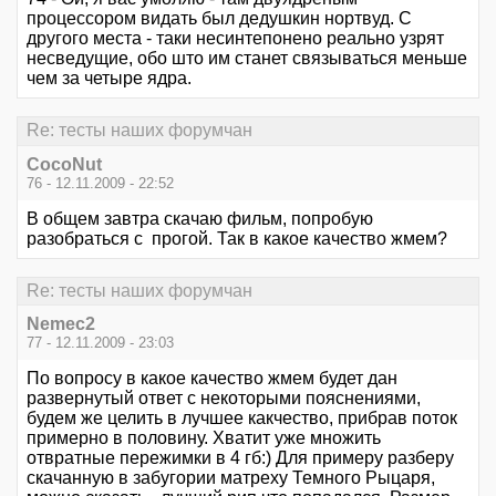
процессором видать был дедушкин нортвуд. С
другого места - таки несинтепонено реально узрят
несведущие, обо што им станет связываться меньше
чем за четыре ядра.
Re: тесты наших форумчан
CocoNut
76 - 12.11.2009 - 22:52
В общем завтра скачаю фильм, попробую
разобраться с прогой. Так в какое качество жмем?
Re: тесты наших форумчан
Nemec2
77 - 12.11.2009 - 23:03
По вопросу в какое качество жмем будет дан
развернутый ответ с некоторыми пояснениями,
будем же целить в лучшее какчество, прибрав поток
примерно в половину. Хватит уже множить
отвратные пережимки в 4 гб:) Для примеру разберу
скачанную в забугории матреху Темного Рыцаря,