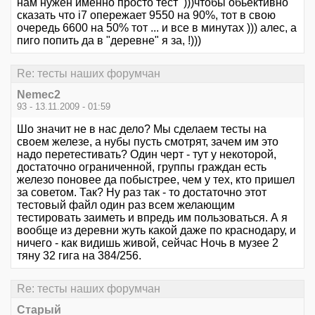
нам нужен именно просто тест )))чтобы обьективно
сказать что i7 опережает 9550 на 90%, тот в свою
очередь 6600 на 50% тот ... и все в минутах ))) алес, а
пиго попить да в "деревне" я за, !)))
Re: тесты наших форумчан
Nemec2
93 - 13.11.2009 - 01:59
Шо значит не в нас дело? Мы сделаем тесты на
своем железе, а нубы пусть смотрят, зачем им это
надо перетестивать? Один черт - тут у некоторой,
достаточно ограниченной, группы граждан есть
железо поновее да побыстрее, чем у тех, кто пришел
за советом. Так? Ну раз так - то достаточно этот
тестовый файл один раз всем желающим
тестировать заиметь и впредь им пользоваться. А я
вообще из деревни жуть какой даже по краснодару, и
ничего - как видишь живой, сейчас Ночь в музее 2
тяну 32 гига на 384/256.
Re: тесты наших форумчан
Старый