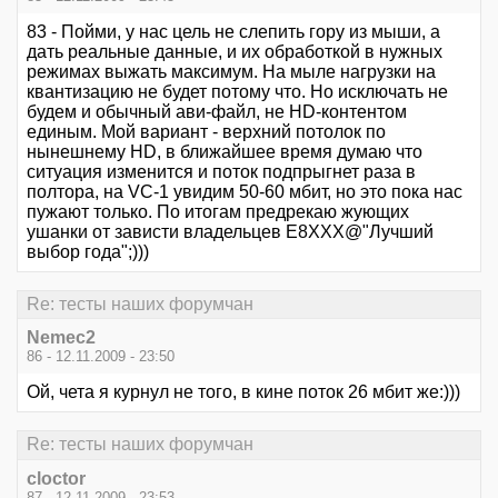
83 - Пойми, у нас цель не слепить гору из мыши, а
дать реальные данные, и их обработкой в нужных
режимах выжать максимум. На мыле нагрузки на
квантизацию не будет потому что. Но исключать не
будем и обычный ави-файл, не HD-контентом
единым. Мой вариант - верхний потолок по
нынешнему HD, в ближайшее время думаю что
ситуация изменится и поток подпрыгнет раза в
полтора, на VC-1 увидим 50-60 мбит, но это пока нас
пужают только. По итогам предрекаю жующих
ушанки от зависти владельцев Е8ХХХ@"Лучший
выбор года";)))
Re: тесты наших форумчан
Nemec2
86 - 12.11.2009 - 23:50
Ой, чета я курнул не того, в кине поток 26 мбит же:)))
Re: тесты наших форумчан
cloctor
87 - 12.11.2009 - 23:53