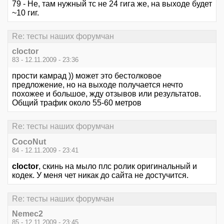
79 - Не, там нужный тс не 24 гига же, на выходе будет
~10 гиг.
Re: тесты наших форумчан
cloctor
83 - 12.11.2009 - 23:36
прости камрад )) может это бестолковое
предложение, но на выходе получается нечто
похожее и большое, жду отзывов или результатов.
Общий трафик около 55-60 метров
Re: тесты наших форумчан
CocoNut
84 - 12.11.2009 - 23:41
cloctor
, скинь на мыло плс ролик оригинальный и
кодек. У меня чет никак до сайта не достучится.
Re: тесты наших форумчан
Nemec2
85 - 12.11.2009 - 23:45