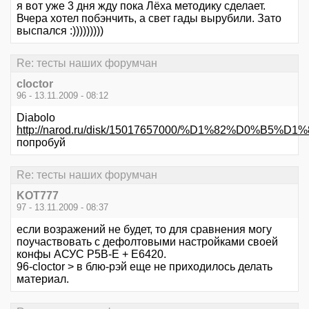
я вот уже 3 дня жду пока Лёха методику сделает.
Вчера хотел побэнчить, а свет гады вырубили. Зато
выспался :)))))))))
Re: тесты наших форумчан
cloctor
96 - 13.11.2009 - 08:12
Diabolo
http://narod.ru/disk/15017657000/%D1%82%D0%B5
попробуй
Re: тесты наших форумчан
KOT777
97 - 13.11.2009 - 08:37
если возражений не будет, то для сравнения могу
поучаствовать с дефолтовыми настройками своей
конфы АСУС Р5В-Е + Е6420.
96-cloctor > в блю-рэй еще не приходилось делать
материал.