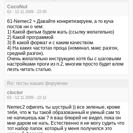
CocoNut
62 - 12.11.2009 - 22:05
61-Nemec2 > Давайте конкретизируем, а то куча
постов ни о чем:
1) Какой фильм будем жать (ссылку желательно)
2) Какой программой
3) В какой формат и с каким качеством.
4) На каких частотах проца (номинал, макс разгон,
средний разгон).
Очень желательно инструкцию хотя бы с шаговыми
настройками проги из п.2, многим просто будет влом
лезть читать статью.
Re: тесты наших форумчан
cloctor
63 - 12.11.2009 - 22:11
Nemec2 офигеть ты шустрый )) все зеленые, кроме
тебя, что ж ты такой образованный и умный сам то
не напишешь как ? я ваш блюрей не видел, пока он
мне даром не нать. Естественно я не могу судить что
тот набор папок который у меня получился это