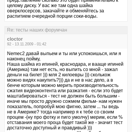
представление сколько это будет применительно к
целому диску. У вас же там одна шайка
оверклосерсов, закачайте и обменяйтесь за
распитием очередной порции соки-воды.
Re: тесты наших форумчан
cloctor
92 - 13.11.2009 - 01:42
Nemec2 давай выпьем и ты или успокоишься, или я
наконец пойму,
Наша шайка из ипиней, краснодара, и вааще ипиней
(Америка) там нет есть, но выпить со мной - зажал
деньги на билет ))) мля 2 килоевры ))) сколькож
можно видях накупить?))) да и не в нас дело, а в
бенче которым можно мерить производительность
сжатия видеоконтента или разжатия - если это будет
маштабироваться - тест не должен быть большим -
иначе мы просто дружно сожмем фильм- нам нужен
показатель, попробуй мою фигню, затем ... ты ведь
не в Америке? тогда например я к тебе со своим
процем -(ну про фотку и пиго умолчу) мерим, если %
отставания моего проца будет такой же - значит тест
достаточно доступный и правдивый )))