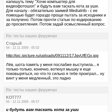
напишуть тему "Хочю компьютер для
видеофотошоп" и будуть вам таскать кота за уши.
Для началу - обязательно заимей MediaInfo - с ее
помощью будет гораздо проще пытать за исходники и
за получено. Потом прочти статью по кодированию
до просветления. Потом задай осмысленный вопрос.
Re: тесты наших форумчан
Старый
54 - 12.11.2009 - 05:02
http://pic.ipicture.ru/uploads/091112/17JqyUfEGx.jpg
Лёв, шота память у меня послабже выступила... я
только-только, конечно, воткнул мышку и еще
поковыряться, но что-то сильно я тебе проиграл... ну
винт у меня медленный, это ладно
Re: тесты наших форумчан
KOT777
55 - 12.11.2009 - 06:57
и будуть вам таскать кота за уши