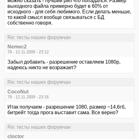
можно сказать - лучший рип что попадался. Размер
выходного файла примерно будет в 60% от
исходного - для себя любимого. Если делать меньше,
то какой смысл вообще связываться с БД
собственно говоря.
Re: тесты наших форумчан
Nemec2
78 - 12.11.2009 - 23:12
Забыл добавить - разрешение оставляем 1080p,
надеюсь никто не возражает?
Re: тесты наших форумчан
CocoNut
79 - 12.11.2009 - 23:16
Итак получаем - разрешение 1080, размер ~14,6гб,
битрейт тогда прога выставит сама. Все верно?
Re: тесты наших форумчан
cloctor