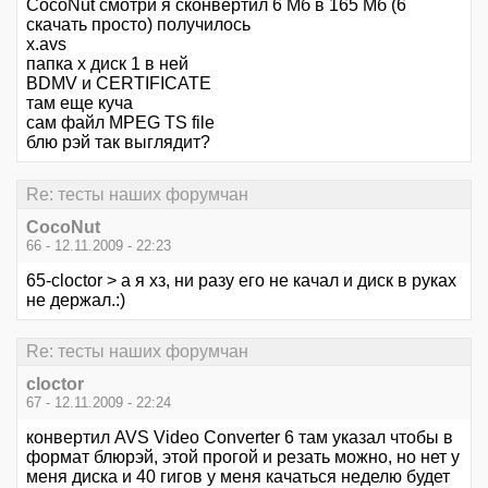
CocoNut смотри я сконвертил 6 Мб в 165 Мб (6
скачать просто) получилось
x.avs
папка х диск 1 в ней
BDMV и CERTIFICATE
там еще куча
сам файл MPEG TS file
блю рэй так выглядит?
Re: тесты наших форумчан
CocoNut
66 - 12.11.2009 - 22:23
65-cloctor > а я хз, ни разу его не качал и диск в руках
не держал.:)
Re: тесты наших форумчан
cloctor
67 - 12.11.2009 - 22:24
конвертил AVS Video Converter 6 там указал чтобы в
формат блюрэй, этой прогой и резать можно, но нет у
меня диска и 40 гигов у меня качаться неделю будет