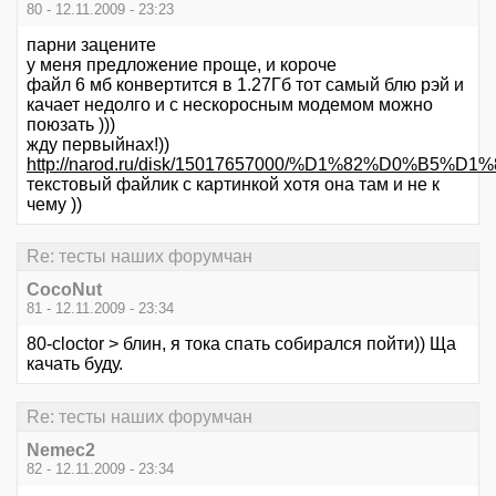
80 - 12.11.2009 - 23:23
парни зацените
у меня предложение проще, и короче
файл 6 мб конвертится в 1.27Гб тот самый блю рэй и
качает недолго и с нескоросным модемом можно
поюзать )))
жду первыйнах!))
http://narod.ru/disk/15017657000/%D1%82%D0%B5
текстовый файлик с картинкой хотя она там и не к
чему ))
Re: тесты наших форумчан
CocoNut
81 - 12.11.2009 - 23:34
80-cloctor > блин, я тока спать собирался пойти)) Ща
качать буду.
Re: тесты наших форумчан
Nemec2
82 - 12.11.2009 - 23:34