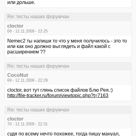
или дольше.
Re: тесты наших форумчан
cloctor
68 - 12.11.2009 - 22:25
Nemec2 ты напиши то что у меня получилось - это то
или как оно должно выглядеть и файл какой с
расширением ??
Re: тесты наших форумчан
CocoNut
69 - 12.11.2009 - 22:29
cloctor, вот тут глянь список файлов Блю Рея.:)
http://file-tracker.ru/forum/viewtopic.php?t=7163
Re: тесты наших форумчан
cloctor
70 - 12.11.2009 - 22:31
судя по всему нечто похожее, тогда пишу мануал,