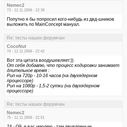
Nemec2
73 - 12.11.2009 - 22:38
Попутно я бы попросил кого-нибудь из двд-шников
выложить по MainConcept мануал.
Re: тесты наших форумчан
CocoNut
74 - 12.11.2009 - 22:42
Вот эта цитата воодушевляет:))
От себя добавлю, что процесс кодировки занимает
длительное время :
Рип на 720р - 10-16 часов (на двухядерном
процессоре)
Рип на 1080р - 1,5-2 сутки (на двухядерном
процессоре)
Re: тесты наших форумчан
Nemec2
75 - 12.11.2009 - 22:51
74 - Ой, я вас умоляю - там двуядреным