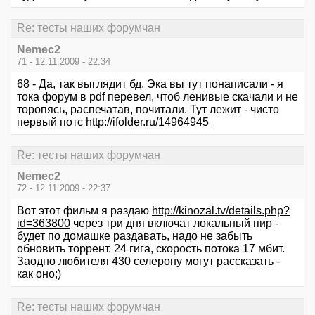
Re: тесты наших форумчан
Nemec2
71 - 12.11.2009 - 22:34
68 - Да, так выглядит бд. Эка вы тут понаписали - я
тока форум в pdf перевел, чтоб ленивые скачали и не
торопясь, распечатав, почитали. Тут лежит - чисто
первый потс
http://ifolder.ru/14964945
Re: тесты наших форумчан
Nemec2
72 - 12.11.2009 - 22:37
Вот этот фильм я раздаю
http://kinozal.tv/details.php?
id=363800
через три дня включат локальный пир -
будет по домашке раздавать, надо не забыть
обновить торрент. 24 гига, скорость потока 17 мбит.
Заодно любителя 430 селерону могут рассказать -
как оно;)
Re: тесты наших форумчан