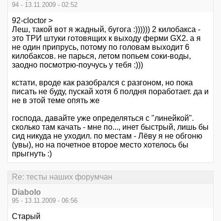
94 - 13.11.2009 - 02:52
92-cloctor >
Леш, такой вот я жадный, бугога :)))))) 2 килобакса -
это ТРИ штуки готовящих к выходу ферми GX2. а я
не один припрусь, потому по головам выходит 6
килобаксов. не парься, летом попьем соки-воды,
заодно посмотрю-поучусь у тебя :)))
кстати, вроде как разобрался с разгоном, но пока
писать не буду, пускай хотя б полдня поработает. да и
не в этой теме опять же
господа, давайте уже определяться с "линейкой".
сколько там качать - мне по..., инет быстрый, лишь бы
сид никуда не уходил. по местам - Лёву я не обгоню
(увы), но на почетное второе место хотелось бы
прыгнуть :)
Re: тесты наших форумчан
Diabolo
95 - 13.11.2009 - 06:56
Старый