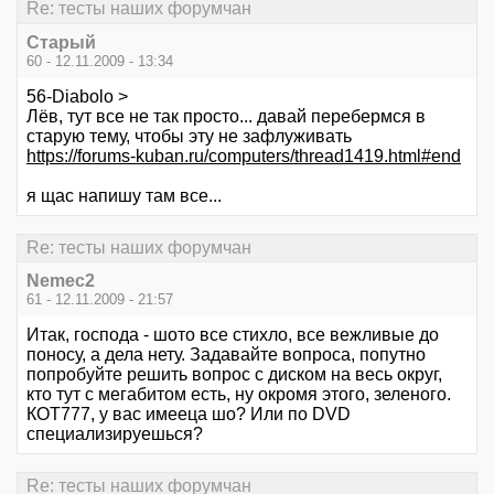
Re: тесты наших форумчан
Старый
60 - 12.11.2009 - 13:34
56-Diabolo >
Лёв, тут все не так просто... давай перебермся в
старую тему, чтобы эту не зафлуживать
https://forums-kuban.ru/computers/thread1419.html#end
я щас напишу там все...
Re: тесты наших форумчан
Nemec2
61 - 12.11.2009 - 21:57
Итак, господа - шото все стихло, все вежливые до
поносу, а дела нету. Задавайте вопроса, попутно
попробуйте решить вопрос с диском на весь округ,
кто тут с мегабитом есть, ну окромя этого, зеленого.
КОТ777, у вас имееца шо? Или по DVD
специализируешься?
Re: тесты наших форумчан