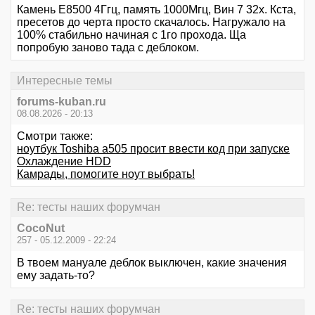
Камень Е8500 4Ггц, память 1000Мгц, Вин 7 32х. Кста,
пресетов до черта просто скачалось. Нагружало на
100% стабильно начиная с 1го прохода. Ща
попробую заново тада с деблоком.
Интересные темы
forums-kuban.ru
08.08.2026 - 20:13
Смотри также:
ноутбук Toshiba a505 просит ввести код при запуске
Охлаждение HDD
Камрады, помогите ноут выбрать!
Re: тесты наших форумчан
CocoNut
257 - 05.12.2009 - 22:24
В твоем мануале деблок выключен, какие значения
ему задать-то?
Re: тесты наших форумчан