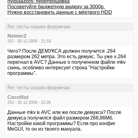
nvidia&bios: перепрошивка
Посоветуйте бюджетную видюху за 3000р.
Нужно восстановить данные с мёртвого HDD
Re: тесты наших форумчан
Nemec2
252 - 05.12.2009 - 21:59
Чего? После ДЕМУКСА должен получится .264
размером 262 метра. Это есть демукс. Ты уже x.264
перегнал в AVC? Данные о полученном файле mkv
скинь, особливо интересует строка "Настройки
программы".
Re: тесты наших форумчан
CocoNut
253 - 05.12.2009 - 22:05
Данные mkv в AVC или же после демукса? После
демукса получился файл размером 268,86Мб.
Настройки какой программы? Если про конфиг
MeGUI, то он из твоего мануала.