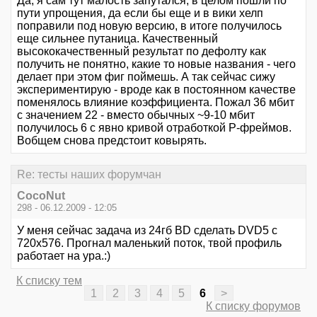
Да, я сам тут малость запутался, в целом пошли по
пути упрощения, да если бы еще и в вики хелп
поправили под новую версию, в итоге получилось
еще сильнее путаница. Качественный
высококачественный результат по дефолту как
получить не понятно, какие то новые названия - чего
делает при этом фиг поймешь. А так сейчас сижу
экспериментирую - вроде как в постоянном качестве
поменялось влияние коэффициента. Пожал 36 мбит
с значением 22 - вместо обычных ~9-10 мбит
получилось 6 с явно кривой отработкой P-фреймов.
Вобщем снова предстоит ковырять.
Re: тесты наших форумчан
CocoNut
298 - 06.12.2009 - 12:05
У меня сейчас задача из 24гб BD сделать DVD5 с
720х576. Прогнал маленький поток, твой профиль
работает на ура.:)
К списку тем
1
2
3
4
5
6
>
К списку форумов