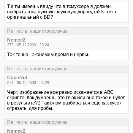
Т.е ты имеешь ввиду что в тсмуксере я должен
выбрать тока нужную звуковую дорогу, m2ts взять
оригинальный с BD?
Re: тесты наших форумчан
Nemec2
273 - 05.12.2009 - 23:24
Так точно - экономим время и нервы.
Re: тесты наших форумчан
CocoNut
274 - 05.12.2009 - 23:29
Черт, изображение все равно искажается в АВС
скрипте. Как думаешь, это глюк или оно такое и будет
в результате?:) Так влом разбираться еще как кусок
отрезать, для пробы.
Re: тесты наших форумчан
Nemec2