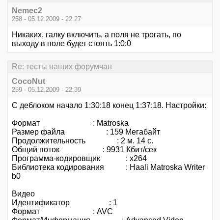
Nemec2
258 - 05.12.2009 - 22:27
Никаких, галку включить, а поля не трогать, по
выходу в поле будет стоять 1:0:0
Re: тесты наших форумчан
CocoNut
259 - 05.12.2009 - 22:39
С деблоком начало 1:30:18 конец 1:37:18. Настройки:
Формат : Matroska
Размер файла : 159 Мегабайт
Продолжительность : 2 м. 14 с.
Общий поток : 9931 Кбит/сек
Программа-кодировщик : x264
Библиотека кодирования : Haali Matroska Writer
b0
Видео
Идентификатор : 1
Формат : AVC