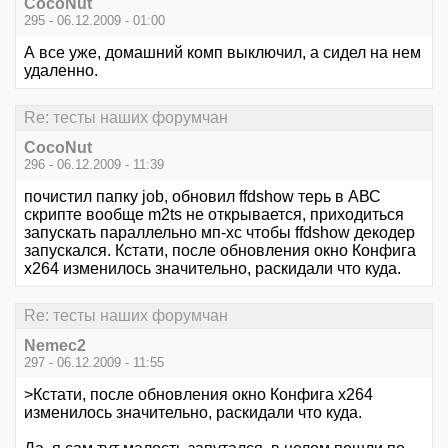
CocoNut
295 - 06.12.2009 - 01:00
А все уже, домашний комп выключил, а сидел на нем
удаленно.
Re: тесты наших форумчан
CocoNut
296 - 06.12.2009 - 11:39
почистил папку job, обновил ffdshow терь в АВС
скрипте вообще m2ts не открывается, приходиться
запускать параллельно мп-хс чтобы ffdshow декодер
запускался. Кстати, после обновления окно Конфига
х264 изменилось значительно, раскидали что куда.
Re: тесты наших форумчан
Nemec2
297 - 06.12.2009 - 11:55
>Кстати, после обновления окно Конфига х264
изменилось значительно, раскидали что куда.