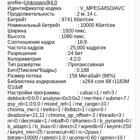
profile=
Unknown@4.0
Идентификатор кодека : V_MPEG4/ISO/AVC
Продолжительность : 2 м. 14 с.
Битрейт : 9741 Кбит/сек
Номинальный битрейт : 10000 Кбит/сек
Ширина : 1920 пикс.
Высота : 1080 пикс.
Соотношение кадра : 16:9
Частота кадров : 25,000 кадр/сек
Разрешение : 24 бит
Колориметрия : 4:2:0
Тип развёртки : Прогрессивная
Бит/(Пиксели*Кадры) : 0.188
Размер потока : 156 Мегабайт (98%)
Библиотека кодирования : x264 core 68 r1183M
f21daff
Настройки программы : cabac=1 / ref=3 /
deblock=0:0:0 / analyse=0x3:0x2 / me=hex / subme=7 /
psy_rd=1.0:0.0 / mixed_ref=1 / me_range=10 /
chroma_me=1 / trellis=1 / 8x8dct=1 / cqm=0 /
deadzone=21,11 / chroma_qp_offset=-2 / threads=3 /
nr=0 / decimate=1 / mbaff=0 / bframes=3 / b_pyramid=0 /
b_adapt=1 / b_bias=0 / direct=2 / wpredb=0 / keyint=250
/ keyint_min=25 / scenecut=40 / rc=2pass /
bitrate=10000 / ratetol=1.0 / qcomp=0.60 / qpmin=10 /