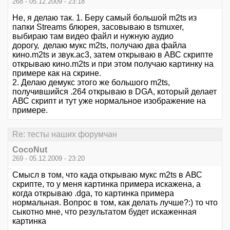
268 - 05.12.2009 - 23:18
Не, я делаю так. 1. Беру самый большой m2ts из
папки Streams блюрея, засовываю в tsmuxer,
выбираю там видео файл и нужную аудио
дорогу, делаю мукс m2ts, получаю два файла
кино.m2ts и звук.ac3, затем открываю в АВС скрипте
открываю кино.m2ts и при этом получаю картинку на
примере как на скрине.
2. Делаю демукс этого же большого m2ts,
получившийся .264 открываю в DGA, который делает
АВС скрипт и тут уже нормальное изображение на
примере.
Re: тесты наших форумчан
CocoNut
269 - 05.12.2009 - 23:20
Смысл в том, что када открываю мукс m2ts в АВС
скрипте, то у меня картинка примера искажена, а
когда открываю .dga, то картинка примера
нормальная. Вопрос в том, как делать лучше?:) то что
сыкотно мне, что результатом будет искаженная
картинка