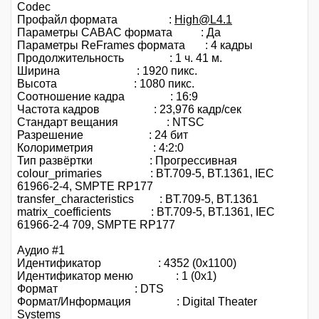
Codec
Профайл формата :
High@L4.1
Параметры CABAC формата : Да
Параметры ReFrames формата : 4 кадры
Продолжительность : 1 ч. 41 м.
Ширина : 1920 пикс.
Высота : 1080 пикс.
Соотношение кадра : 16:9
Частота кадров : 23,976 кадр/сек
Стандарт вещания : NTSC
Разрешение : 24 бит
Колориметрия : 4:2:0
Тип развёртки : Прогрессивная
colour_primaries : BT.709-5, BT.1361, IEC
61966-2-4, SMPTE RP177
transfer_characteristics : BT.709-5, BT.1361
matrix_coefficients : BT.709-5, BT.1361, IEC
61966-2-4 709, SMPTE RP177
Аудио #1
Идентификатор : 4352 (0x1100)
Идентификатор меню : 1 (0x1)
Формат : DTS
Формат/Информация : Digital Theater
Systems