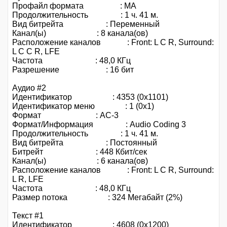
Профайл формата : MA
Продолжительность : 1 ч. 41 м.
Вид битрейта : Переменный
Канал(ы) : 8 канала(ов)
Расположение каналов : Front: L C R, Surround:
L C C R, LFE
Частота : 48,0 КГц
Разрешение : 16 бит
Аудио #2
Идентификатор : 4353 (0x1101)
Идентификатор меню : 1 (0x1)
Формат : AC-3
Формат/Информация : Audio Coding 3
Продолжительность : 1 ч. 41 м.
Вид битрейта : Постоянный
Битрейт : 448 Кбит/сек
Канал(ы) : 6 канала(ов)
Расположение каналов : Front: L C R, Surround:
L R, LFE
Частота : 48,0 КГц
Размер потока : 324 Мегабайт (2%)
Текст #1
Идентификатор : 4608 (0x1200)