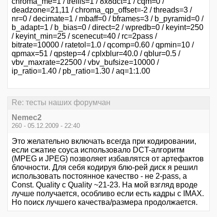
chroma_me=1 / trellis=1 / 8x8dct=1 / cqm=0 /
deadzone=21,11 / chroma_qp_offset=-2 / threads=3 /
nr=0 / decimate=1 / mbaff=0 / bframes=3 / b_pyramid=0 /
b_adapt=1 / b_bias=0 / direct=2 / wpredb=0 / keyint=250
/ keyint_min=25 / scenecut=40 / rc=2pass /
bitrate=10000 / ratetol=1.0 / qcomp=0.60 / qpmin=10 /
qpmax=51 / qpstep=4 / cplxblur=40.0 / qblur=0.5 /
vbv_maxrate=22500 / vbv_bufsize=10000 /
ip_ratio=1.40 / pb_ratio=1.30 / aq=1:1.00
Re: тесты наших форумчан
Nemec2
260 - 05.12.2009 - 22:40
Это желательно включать всегда при кодировании,
если сжатие соуса использовало DCT-алгоритм
(MPEG и JPEG) позволяет избавлятся от артефактов
блочности. Для себя кодируя блю-рей диск я решил
использовать постоянное качество - не 2-pass, а
Const. Quality с Quality ~21-23. На мой взгляд вроде
лучше получается, особливо если есть кадры с IMAX.
Но поиск лучшего качества/размера продолжается.