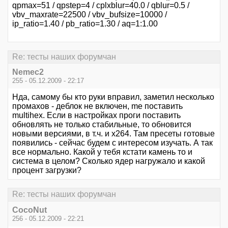
qpmax=51 / qpstep=4 / cplxblur=40.0 / qblur=0.5 /
vbv_maxrate=22500 / vbv_bufsize=10000 /
ip_ratio=1.40 / pb_ratio=1.30 / aq=1:1.00
Re: тесты наших форумчан
Nemec2
255 - 05.12.2009 - 22:17
Нда, самому бы кто руки вправил, заметил несколько
промахов - деблок не включен, me поставить
multihex. Если в настройках проги поставить
обновлять не только стабильные, то обновится
новыми версиями, в т.ч. и x264. Там пресеты готовые
появились - сейчас будем с интересом изучать. А так
все нормально. Какой у тебя кстати камень то и
система в целом? Сколько ядер нагружало и какой
процент загрузки?
Re: тесты наших форумчан
CocoNut
256 - 05.12.2009 - 22:21