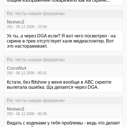
общем изображение покарежило как на скрине...
Re: тесты наших форумчан
Nemec2
281 - 05.12.2009 - 23:59
Ух ты, а через DGA если? Я вот чего посмотрел - на
скрине в трее отсутствует хали медиасплитер. Вот
это настораживает.
Re: тесты наших форумчан
CocoNut
282 - 06.12.2009 - 00:01
Кстати, без ffdshow у меня вообще в АВС скрипте
вылетала ошибка. Ща делается через DGA.
Re: тесты наших форумчан
Nemec2
283 - 06.12.2009 - 00:06
Видать с кодеками у тебя проблемы - ведь что делает