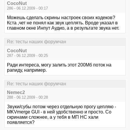
CocoNut
286 - 06.12.2009 - 00:17
Можешь сделать скрины настроек своих кодеков?
Кста ,чет не понял как звук цеплять. Вроде указал в
главном окне Инпут Аудио, а в результате звука нет.
Re: тесты наших форумчан
CocoNut
287 - 06.12.2009 - 00:25
Ради интереса, могу залить этот 200Мб поток на
рапиду, например.
Re: тесты наших форумчан
Nemec2
288 - 06.12.2009 - 00:28
Звуки/субы потом через отдельную прогу цепляю -
MKVmerge GUI - в ней удобственно и просто. Со
скринами сложнее, а у тебя в МП НС хали
появляется?