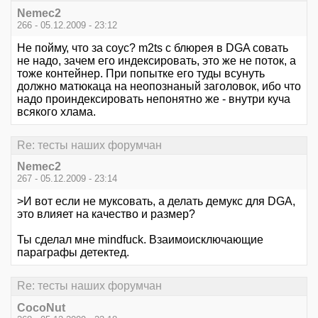
Nemec2
266 - 05.12.2009 - 23:12
Не пойму, что за соус? m2ts с блюрея в DGA совать
не надо, зачем его индексировать, это же не поток, а
тоже контейнер. При попытке его туды всунуть
должно матюкаца на неопознаный заголовок, ибо что
надо проиндексировать непонятно же - внутри куча
всякого хлама.
Re: тесты наших форумчан
Nemec2
267 - 05.12.2009 - 23:14
>И вот если не муксовать, а делать демукс для DGA,
это влияет на качество и размер?
Ты сделал мне mindfuck. Взаимоисключающие
параграфы детектед.
Re: тесты наших форумчан
CocoNut