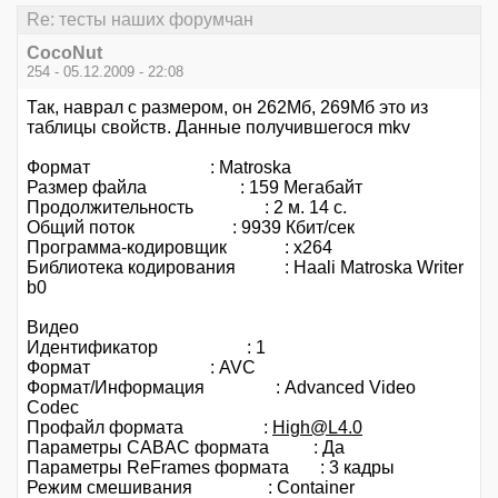
Re: тесты наших форумчан
CocoNut
254 - 05.12.2009 - 22:08
Так, наврал с размером, он 262Мб, 269Мб это из
таблицы свойств. Данные получившегося mkv
Формат : Matroska
Размер файла : 159 Мегабайт
Продолжительность : 2 м. 14 с.
Общий поток : 9939 Кбит/сек
Программа-кодировщик : x264
Библиотека кодирования : Haali Matroska Writer
b0
Видео
Идентификатор : 1
Формат : AVC
Формат/Информация : Advanced Video
Codec
Профайл формата :
High@L4.0
Параметры CABAC формата : Да
Параметры ReFrames формата : 3 кадры
Режим смешивания : Container