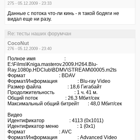
275 - 05.12.2009 - 23:33
Данные с потока что-ли кинь - я такой бодяги не
видал еще ни разу.
Re: тесты наших форумчан
CocoNut
276 - 05.12.2009 - 23:40
Полное имя :
E:\Films\Kniga.masterov.2009.H264.Blu-
Ray.1080p.HDClub\BDMV\STREAM\00005.m2ts
Формат : BDAV
Формат/Информация : Blu-ray Video
Размер файла : 18,6 Гигабайт
Продолжительность : 1 ч. 41 м.
Общий поток : 26,3 Мбит/сек
Максимальный общий битрейт : 48,0 Мбит/сек
Видео
Идентификатор : 4113 (0x1011)
Идентификатор меню : 1 (0x1)
Формат : AVC
Формат/Информация : Advanced Video