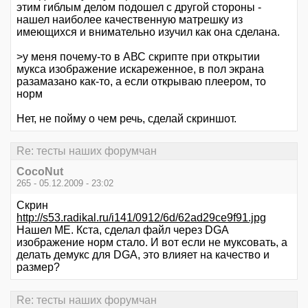
этим гиблым делом подошел с другой стороны -
нашел наиболее качественную матрешку из
имеющихся и внимательно изучил как она сделана.
>у меня почему-то в АВС скрипте при открытии
мукса изображение искареженное, в пол экрана
разамазано как-то, а если открываю плеером, то
норм
Нет, не пойму о чем речь, сделай скриншот.
Re: тесты наших форумчан
CocoNut
265 - 05.12.2009 - 23:02
Скрин
http://s53.radikal.ru/i141/0912/6d/62ad29ce9f91.jpg
Нашел МЕ. Кста, сделал файл через DGA
изображение норм стало. И вот если не муксовать, а
делать демукс для DGA, это влияет на качество и
размер?
Re: тесты наших форумчан