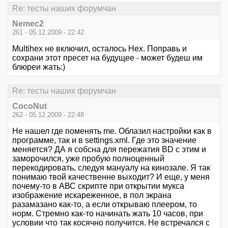
Re: тесты наших форумчан
Nemec2
261 - 05.12.2009 - 22:42
Multihex не включил, осталось Hex. Поправь и
сохрани этот пресет на будущее - может будеш им
блюреи жать:)
Re: тесты наших форумчан
CocoNut
262 - 05.12.2009 - 22:48
Не нашел где поменять me. Облазил настройки как в
программе, так и в settings.xml. Где это значение
меняется? ДА я собсна для пережатия BD с этим и
заморочился, уже пробую полноценный
перекодировать, следуя мануалу на кинозале. Я так
понимаю твой качественне выходит? И еще, у меня
почему-то в АВС скрипте при открытии мукса
изображение искареженное, в пол экрана
разамазано как-то, а если открываю плеером, то
норм. Стремно как-то начинать жать 10 часов, при
условии что так косячно получится. Не встречался с