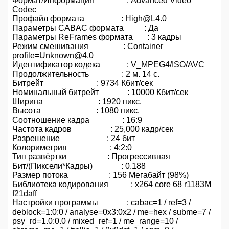
Формат/Информация : Advanced Video
Codec
Профайл формата :
High@L4.0
Параметры CABAC формата : Да
Параметры ReFrames формата : 3 кадры
Режим смешивания : Container
profile=
Unknown@4.0
Идентификатор кодека : V_MPEG4/ISO/AVC
Продолжительность : 2 м. 14 с.
Битрейт : 9734 Кбит/сек
Номинальный битрейт : 10000 Кбит/сек
Ширина : 1920 пикс.
Высота : 1080 пикс.
Соотношение кадра : 16:9
Частота кадров : 25,000 кадр/сек
Разрешение : 24 бит
Колориметрия : 4:2:0
Тип развёртки : Прогрессивная
Бит/(Пиксели*Кадры) : 0.188
Размер потока : 156 Мегабайт (98%)
Библиотека кодирования : x264 core 68 r1183M
f21daff
Настройки программы : cabac=1 / ref=3 /
deblock=1:0:0 / analyse=0x3:0x2 / me=hex / subme=7 /
psy_rd=1.0:0.0 / mixed_ref=1 / me_range=10 /