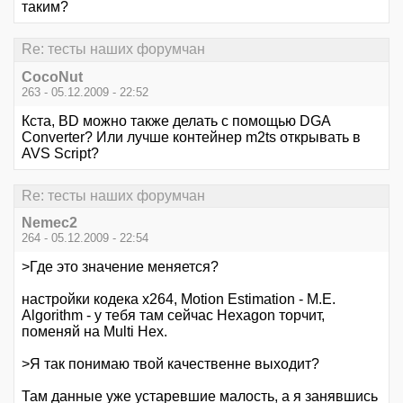
таким?
Re: тесты наших форумчан
CocoNut
263 - 05.12.2009 - 22:52
Кста, BD можно также делать с помощью DGA
Converter? Или лучше контейнер m2ts открывать в
AVS Script?
Re: тесты наших форумчан
Nemec2
264 - 05.12.2009 - 22:54
>Где это значение меняется?
настройки кодека x264, Motion Estimation - M.E.
Algorithm - у тебя там сейчас Hexagon торчит,
поменяй на Multi Hex.
>Я так понимаю твой качественне выходит?
Там данные уже устаревшие малость, а я занявшись