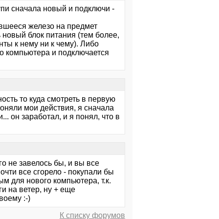
упи сначала новый и подключи -
авшееся железо на предмет
 новый блок питания (тем более,
ты к нему ни к чему). Либо
о компьютера и подключается
ость то куда смотреть в первую
поняли мои действия, я сначала
.. он заработал, и я понял, что в
го не завелось бы, и вы все
очти все сгорело - покупали бы
м для нового компьютера, т.к.
и на ветер, ну + еще
оему :-)
К списку форумов