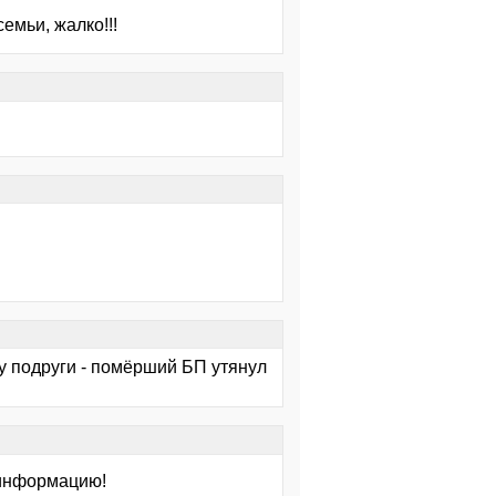
емьи, жалко!!!
 у подруги - помёрший БП утянул
 информацию!