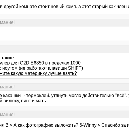
в другой комнате стоит новый комп. а этот старый как член с
имание!
 также:
кулер для C2D E6850 в пределах 1000
с ноутом (не работают клавиши SHIFT)
жите какую материнку лучше взять?
имание!
 какашки" - термоклей. утянуть могло действительно "всё".
й видюху, винт и мать.
имание!
ил В > А как фотографию выложить? 6-Winny > Спасибо за