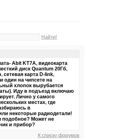
Найти!
та- Abit KT7A, видеокарта
 жесткий диск Quantum 20Гб,
 сетевая карта D-link,
и один на чипсете на
льный хлопок вырубается
аты). Иду в подъезд включаю
гирует. Лично у самого
ескольких местах, где
азбираюсь в
пили некоторые радиодетали!
ал подобное? Может не
ник и прибор?
К списку форумов