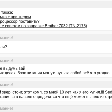
 также:
мка с принтером
процессор поставить?
е советом по заправке Brother 7032 (TN-2175)
имание!
 ли?
имание!
.не выдумывай
их делах, блок питания мог утянуть за собой всё что угодно..
имание!
звер, стоит, этот комп. со мной 10 лет, как я его купил.!!! Se
тания, а в начале определится что ещё может вышло из стр
имание!