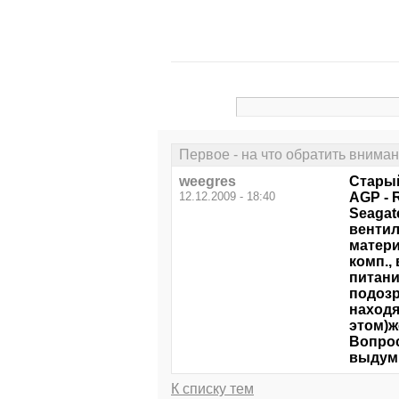
Первое - на что обратить вниман
weegres
Старый
12.12.2009 - 18:40
AGP - 
Seagat
вентил
матери
комп.,
питани
подозр
находя
этом)ж
Вопрос
выдумы
К списку тем