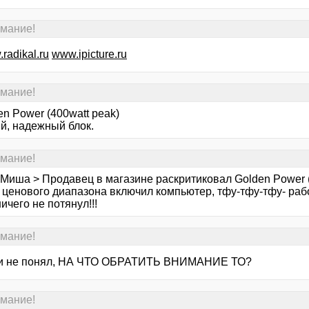
имание!
radikal.ru
www.ipicture.ru
имание!
n Power (400watt peak)
й, надежный блок.
имание!
Миша > Продавец в магазине раскритиковал Golden Power (4
 ценового диапазона включил компьютер, тфу-тфу-тфу- рабо
ичего не потянул!!!
имание!
 и не понял, НА ЧТО ОБРАТИТЬ ВНИМАНИЕ ТО?
имание!