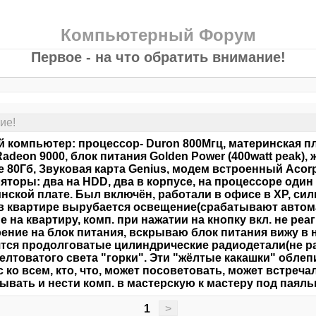
Компьютерный Форум
Первое - на что обратить внимание!
ие!
 компьютер: процессор- Duron 800Mгц, материнская пла
Radeon 9000, блок питания Golden Power (400watt peak),
e 80Гб, Звуковая карта Genius, модем встроенный Acorp,
яторы: два на HDD, два в корпусе, на процессоре один 
нской плате. Был включён, работали в офисе в ХР, си
 в квартире вырубается освещение(срабатывают автом
е на квартиру, комп. при нажатии на кнопку вкл. не реа
ение на блок питания, вскрываю блок питания вижу в н
тся продолговатые цилиндрические радиодетали(не р
елтоватого света "горки". Эти "жёлтые какашки" обле
 ко всем, кто, что, может посоветовать, может встреч
вать и нести комп. в мастерскую к мастеру под паяль
1
>