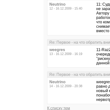
Neutrino
11: Суд
12 - 16.12.2009 - 15:40
не зара
Автору
работос
что ком
снимае
вместо 
Re: Первое - на что обратить вн
weegres
11-RazZ
13 - 16.12.2009 - 16:19
очеред
"рискну
данной 
Re: Первое - на что обратить вн
Neutrino
weegres
14 - 16.12.2009 - 20:38
равно д
новый 
понабоб
нервот
К списку тем