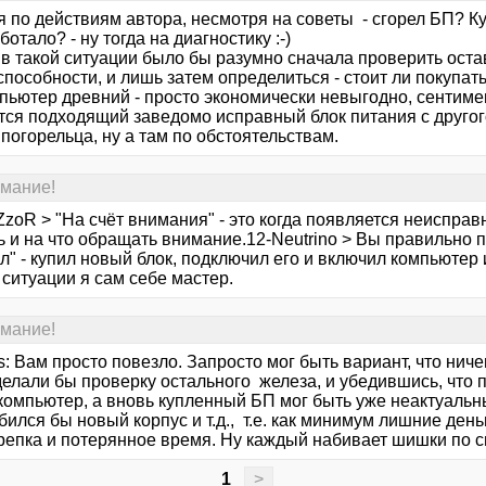
я по действиям автора, несмотря на советы - сгорел БП? К
ботало? - ну тогда на диагностику :-)
 в такой ситуации было бы разумно сначала проверить ост
пособности, и лишь затем определиться - стоит ли покупать
пьютер древний - просто экономически невыгодно, сентимен
тся подходящий заведомо исправный блок питания с другог
погорельца, ну а там по обстоятельствам.
имание!
zoR > "На счёт внимания" - это когда появляется неисправн
ь и на что обращать внимание.12-Neutrino > Вы правильно 
л" - купил новый блок, подключил его и включил компьютер и.
ситуации я сам себе мастер.
имание!
: Вам просто повезло. Запросто мог быть вариант, что ниче
елали бы проверку остального железа, и убедившись, что п
компьютер, а вновь купленный БП мог быть уже неактуальны
ился бы новый корпус и т.д., т.е. как минимум лишние деньг
репка и потерянное время. Ну каждый набивает шишки по св
1
>