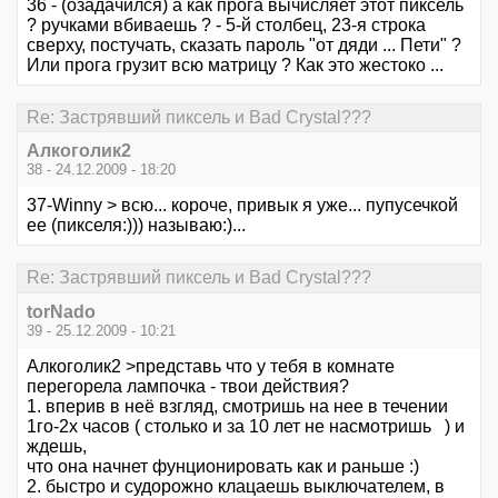
36 - (озадачился) а как прога вычисляет этот пиксель
? ручками вбиваешь ? - 5-й столбец, 23-я строка
сверху, постучать, сказать пароль "от дяди ... Пети" ?
Или прога грузит всю матрицу ? Как это жестоко ...
Re: Застрявший пиксель и Bad Crystal???
Алкоголик2
38 - 24.12.2009 - 18:20
37-Winny > всю... короче, привык я уже... пупусечкой
ее (пикселя:))) называю:)...
Re: Застрявший пиксель и Bad Crystal???
torNado
39 - 25.12.2009 - 10:21
Алкоголик2 >представь что у тебя в комнате
перегорела лампочка - твои действия?
1. вперив в неё взгляд, смотришь на нее в течении
1го-2х часов ( столько и за 10 лет не насмотришь ) и
ждешь,
что она начнет фунционировать как и раньше :)
2. быстро и судорожно клацаешь выключателем, в