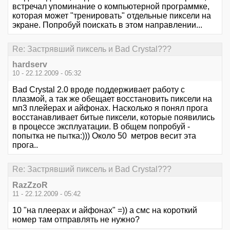
встречал упоминание о компьютерной программке,
которая может "тренировать" отдельные пиксели на
экране. Попробуй поискать в этом направлении...
Re: Застрявший пиксель и Bad Crystal???
hardserv
10 - 22.12.2009 - 05:32
Bad Crystal 2.0 вроде поддерживает работу с
плазмой, а так же обещает восстановить пиксели на
мп3 плейерах и айфонах. Насколько я понял прога
восстанавливает битые пиксели, которые появились
в процессе эксплуатации. В общем попробуй -
попытка не пытка:))) Около 50 метров весит эта
прога..
Re: Застрявший пиксель и Bad Crystal???
RazZzoR
11 - 22.12.2009 - 05:42
10 "на плеерах и айфонах" =)) а смс на короткий
номер там отправлять не нужно?