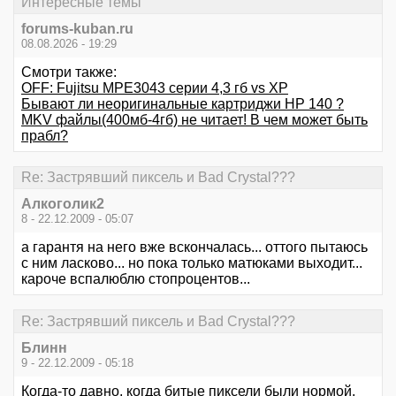
Интересные темы
forums-kuban.ru
08.08.2026 - 19:29
Смотри также:
OFF: Fujitsu MPE3043 серии 4,3 гб vs XP
Бывают ли неоригинальные картриджи HP 140 ?
MKV файлы(400мб-4гб) не читает! В чем может быть
прабл?
Re: Застрявший пиксель и Bad Crystal???
Алкоголик2
8 - 22.12.2009 - 05:07
а гарантя на него вже вскончалась... оттого пытаюсь
с ним ласково... но пока только матюками выходит...
кароче вспалюблю стопроцентов...
Re: Застрявший пиксель и Bad Crystal???
Блинн
9 - 22.12.2009 - 05:18
Когда-то давно, когда битые пиксели были нормой,