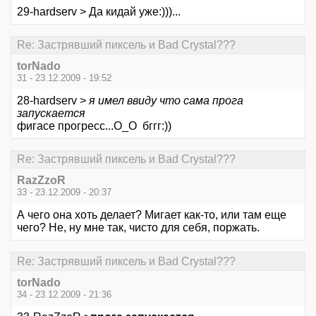
29-hardserv > Да кидай уже:)))...
Re: Застрявший пиксель и Bad Crystal???
torNado
31 - 23.12.2009 - 19:52
28-hardserv >
я имел ввиду что сама прога
запускается
фигасе прогресс...O_O бггг:))
Re: Застрявший пиксель и Bad Crystal???
RazZzoR
33 - 23.12.2009 - 20:37
А чего она хоть делает? Мигает как-то, или там еще
чего? Не, ну мне так, чисто для себя, поржать.
Re: Застрявший пиксель и Bad Crystal???
torNado
34 - 23.12.2009 - 21:36