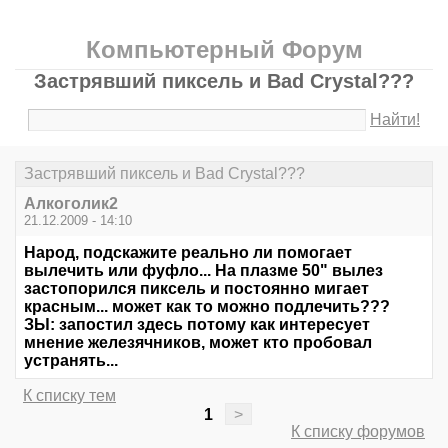
Компьютерный Форум
Застрявший пиксель и Bad Crystal???
Найти!
Застрявший пиксель и Bad Crystal???
Алкоголик2
21.12.2009 - 14:10
Народ, подскажите реально ли помогает
вылечить или фуфло... На плазме 50" вылез
застопорился пиксель и постоянно мигает
красным... может как то можно подлечить???
ЗЫ: запостил здесь потому как интересует
мнение железячников, может кто пробовал
устранять...
К списку тем
1
>
К списку форумов