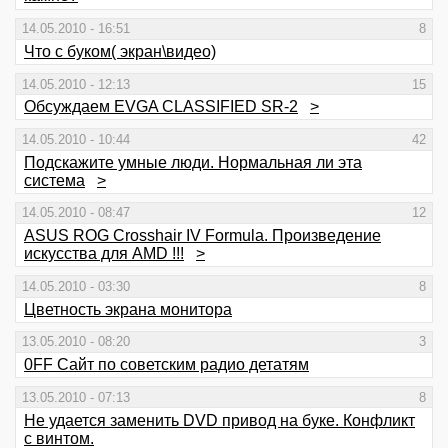
14.05.2010 - 16:51
8
Что с буком( экран\видео)
14.05.2010 - 12:13
15
Обсуждаем EVGA CLASSIFIED SR-2
>
14.05.2010 - 10:44
42
Подскажите умные люди. Нормальная ли эта
система
>
14.05.2010 - 08:47
12
ASUS ROG Crosshair IV Formula. Произведение
искусства для AMD !!!
>
14.05.2010 - 03:30
8
Цветность экрана монитора
13.05.2010 - 08:20
3
0FF Сайт по советским радио детатям
13.05.2010 - 07:13
8
Не удается заменить DVD привод на буке. Конфликт
с винтом.