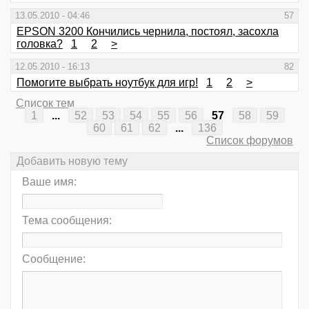
13.05.2010 - 04:46
57
EPSON 3200 Кончились чернила, постоял, засохла
головка?
1
2
>
12.05.2010 - 16:13
82
Помогите выбрать ноутбук для игр!
1
2
>
Список тем
1
...
52
53
54
55
56
57
58
59
60
61
62
...
136
Список форумов
Добавить новую тему
Ваше имя:
Тема сообщения:
Сообщение: