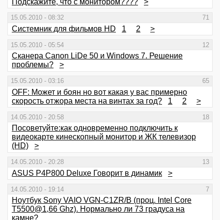
Подскажите, что с монитором????
>
15.05.2010 - 08:32
71
Системник для фильмов HD
1
2
>
15.05.2010 - 05:54
12
Сканера Canon LiDe 50 и Windows 7. Решение
проблемы?
>
15.05.2010 - 03:16
65
OFF: Может и боян но вот какая у вас примерно
скорость отжора места на винтах за год?
1
2
>
14.05.2010 - 20:58
18
Посоветуйте:как одновременно подключить к
видеокарте кинескопный монитор и ЖК телевизор
(HD)
>
14.05.2010 - 20:28
13
ASUS P4P800 Deluxe Говорит в динамик
>
14.05.2010 - 19:14
7
Ноутбук Sony VAIO VGN-C1ZR/B (проц. Intel Core
T5500@1,66 Ghz). Нормально ли 73 градуса на
камне?