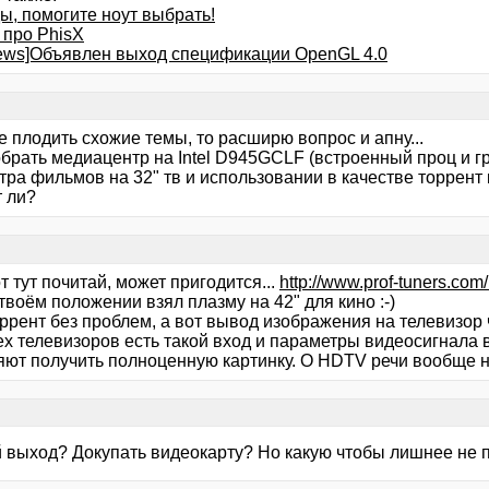
ы, помогите ноут выбрать!
 про PhisX
news]Объявлен выход спецификации OpenGL 4.0
 плодить схожие темы, то расширю вопрос и апну...
брать медиацентр на Intel D945GCLF (встроенный проц и гр
тра фильмов на 32" тв и использовании в качестве торрент
т ли?
от тут почитай, может пригодится...
http://www.prof-tuners.com
твоём положении взял плазму на 42" для кино :-)
торрент без проблем, а вот вывод изображения на телевизо
ех телевизоров есть такой вход и параметры видеосигнала 
яют получить полноценную картинку. О HDTV речи вообще н
ой выход? Докупать видеокарту? Но какую чтобы лишнее не