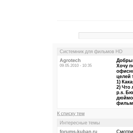
Системник для фильмов HD
Agrotech
Добрый
09.05.2010 - 10:35
Хочу п
офисны
целей 
1) Как
2) Что
p.s. Б
дюймов
фильм
К списку тем
Интересные темы
forums-kuban.ru
Смотри