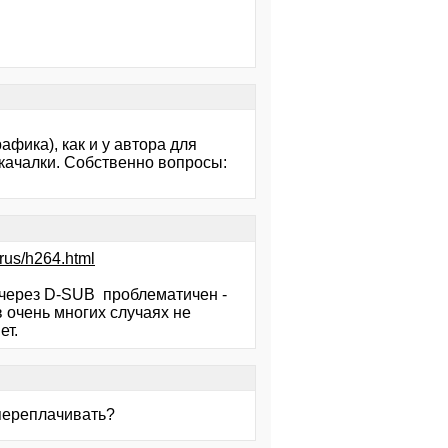
афика), как и у автора для
 качалки. Собственно вопросы:
/rus/h264.html
р через D-SUB проблематичен -
в очень многих случаях не
ет.
 переплачивать?