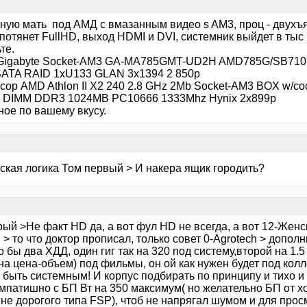
ную мать под АМД с вмазанным видео s AM3, проц - двухъя
потянет FullHD, выход HDMI и DVI, системник выйдет в тыс 
те.
Gigabyte Socket-AM3 GA-MA785GMT-UD2H AMD785G/SB710 
SATA RAID 1xU133 GLAN 3x1394 2 850р
ор AMD Athlon II X2 240 2.8 GHz 2Mb Socket-AM3 BOX w/coo
 DIMM DDR3 1024MB PC10666 1333Mhz Hynix 2х899р
ное по вашему вкусу.
ская логика Том первый > И накера ящик городить?
ый >Не факт HD да, а вот фул HD не всегда, а вот 12-Женс
> то что доктор прописал, только совет 0-Agrotech > дополн
 бы два ХДД, один гиг так на 320 под систему,второй на 1.5
на цена-объем) под фильмы, он ой как нужен будет под кол
 быть системным! И корпус подбирать по принципу и тихо и
импатишно с БП Вт на 350 максимум( но желательно БП от 
 не дорогого типа FSP), чтоб не напрягал шумом и для про