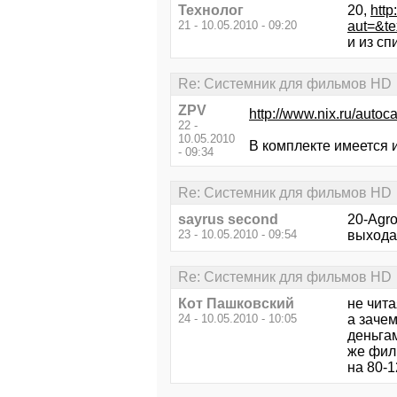
Технолог
20,
http
21 - 10.05.2010 - 09:20
aut=&t
и из сп
Re: Системник для фильмов HD
ZPV
http://www.nix.ru/a
22 -
10.05.2010
В комплекте имеется и
- 09:34
Re: Системник для фильмов HD
sayrus second
20-Agro
23 - 10.05.2010 - 09:54
выхода
Re: Системник для фильмов HD
Кот Пашковский
не чита
24 - 10.05.2010 - 10:05
а зачем
деньгам
же филь
на 80-1