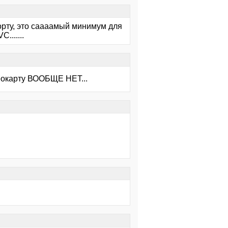
орту, это саааамый минимум для
.......
деокарту ВООБЩЕ НЕТ...