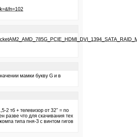
ck=&fn=102
C_SocketAM2_AMD_785G_PCIE_HDMI_DVI_1394_SATA_RAID_M
начении мамки букву G и в
5-2 тб + телевизор от 32" = по
н разве что для скачивания тех
компа типа пня-3 с винтом гигов