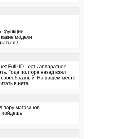
к. функции
 какие модели
оваться?
т FullHD - есть аппаратное
ть. Года полтора назад взял
н своеобразный. На вашем месте
итать в нете.
л пару магазинов
а пойдешь