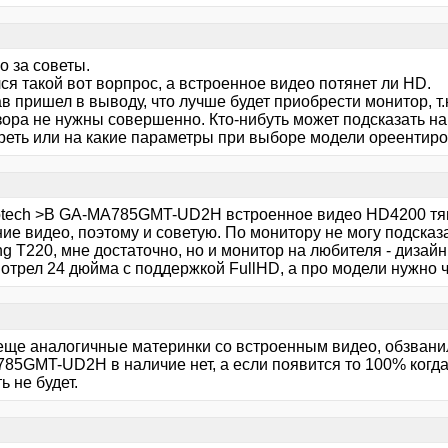
о за советы.
я такой вот ворпрос, а встроенное видео потянет ли HD.
 пришел в выводу, что лучше будет приобрести монитор, т.
зора не нужны совершенно. Кто-нибуть может подсказать на
реть или на какие параметры при выборе модели ореентир
otech >В GA-MA785GMT-UD2H встроенное видео HD4200 тяне
ие видео, поэтому и советую. По монитору не могу подсказа
g T220, мне достаточно, но и монитор на любителя - дизай
отрел 24 дюйма с поддержкой FullHD, а про модели нужно ч
 еще аналогичные материнки со встроенным видео, обзвани
85GMT-UD2H в наличие нет, а если появится то 100% когд
ь не будет.