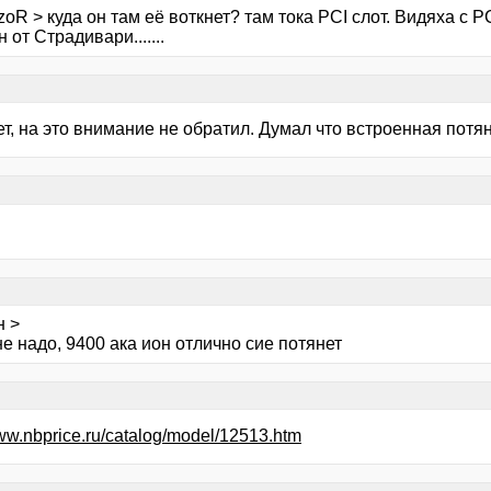
oR > куда он там её воткнет? там тока PCI слот. Видяха с PC
 от Страдивари.......
нет, на это внимание не обратил. Думал что встроенная потян
н >
е надо, 9400 ака ион отлично сие потянет
www.nbprice.ru/catalog/model/12513.htm