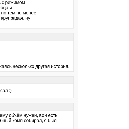
ь с режимом
роца и
, но тем не менее
круг задач, ну
ажаясь несколько другая история.
сал :)
ему объём нужен, вон есть
бный комп собирал, я был