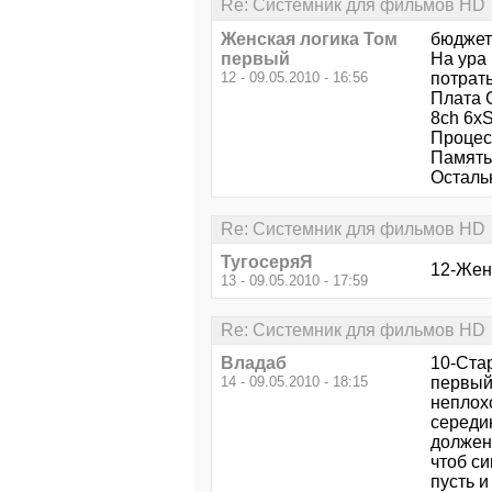
Re: Системник для фильмов HD
Женская логика Том
бюджет
первый
На ура 
12 - 09.05.2010 - 16:56
потрать
Плата 
8ch 6x
Процесс
Память
Осталь
Re: Системник для фильмов HD
ТугосеряЯ
12-Жен
13 - 09.05.2010 - 17:59
Re: Системник для фильмов HD
Владаб
10-Стар
14 - 09.05.2010 - 18:15
первый 
неплохо
середи
должен
чтоб с
пусть и