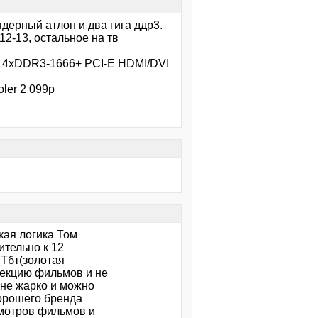
дерный атлон и два гига ддр3.
12-13, остальное на тв
4xDDR3-1666+ PCI-E HDMI/DVI
ler 2 099р
кая логика Том
ительно к 12
 Тбт(золотая
лекцию фильмов и не
 не жарко и можно
хорошего бренда
смотров фильмов и