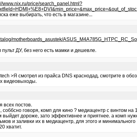
://www.nix.ru/price/search_panel.html?
extfield=HDMI+%E8+DVI&min_price=&max_price=&out_of_sto
иска еже выбирать, что есть в магазине...
utocatalog/motherboards_asustek/ASUS_M4A785G_HTPC_R
 пульт ДУ, без него есть мамки и дешевле.
tech >Я смотрел из прайса DNS краснодад, смотрите в обоз
х видеовыходы.
я всех постов.
, соббсно говоря, комп для кино ? медиацентр с винтом на 1,
 выйдет дороже, зато эффективнее и приятнее. а комп нуже
мов и заливки их в медиацентр, для этого и минимального 
20 хватит.