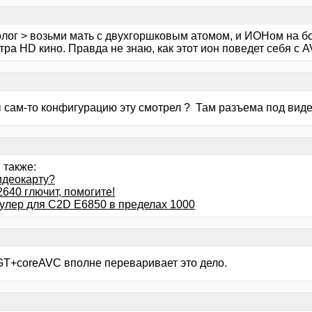
олог > возьми мать с двухгоршковым атомом, и ИОНом на б
ра HD кино. Правда не знаю, как этот ион поведет себя с AVC
ты сам-то конфигурацию эту смотрел ? Там разъема под ви
 также:
идеокарту?
2640 глючит, помогите!
кулер для C2D E6850 в пределах 1000
GT+coreAVC вполне переваривает это дело.