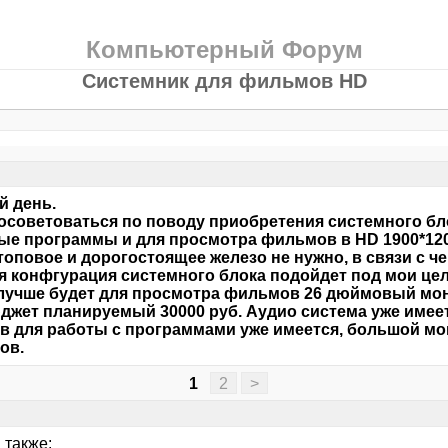
Компьютерный Форум
Системник для фильмов HD
 день.
осоветоваться по поводу приобретения системного бл
е программы и для просмотра фильмов в HD 1900*1200
топовое и дорогостоящее железо не нужно, в связи с ч
ая конфгурация системного блока подойдет под мои це
 лучше будет для просмотра фильмов 26 дюймовый мо
юджет планируемый 30000 руб. Аудио система уже имеет
 для работы с программами уже имеется, большой мо
ов.
1
2
>
 также: