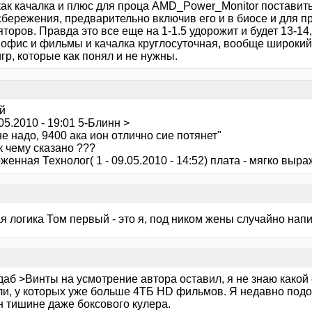
как качалка и плюс для проца AMD_Power_Monitor поставит
сбережения, предварительно включив его и в биосе и для п
торов. Правда это все еще на 1-1.5 удорожит и будет 13-14
 офис и фильмы и качалка круглосуточная, вообще широкий 
гр, которые как понял и не нужны.
й
.05.2010 - 19:01 5-Блинн >
е надо, 9400 ака ион отлично сие потянет"
к чему сказано ???
енная Технолог( 1 - 09.05.2010 - 14:52) плата - мягко выр
 логика Том первый - это я, под ником жены случайно напи
аб >Винты на усмотрение автора оставил, я не знаю какой 
ли, у которых уже больше 4ТБ HD фильмов. Я недавно подо
н тишине даже боксового кулера.