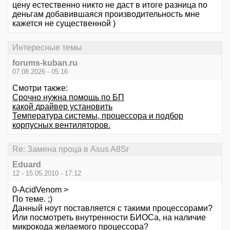
цену естественно никто не даст в итоге разница по
деньгам добавившаяся производительность мне
кажется не существенной )
Интересные темы
forums-kuban.ru
07.08.2026 - 05:16
Смотри также:
Срочно нужна помощь по БП
какой драйвер установить
Температура системы, процессора и подбор
корпусных вентиляторов.
Re: Замена проца в Asus A8Sr
Eduard
12 - 15.05.2010 - 17:12
0-AcidVenom >
По теме. ;)
Данный ноут поставляется с такими процессорами?
Или посмотреть внутренности БИОСа, на наличие
микрокода желаемого процессора?