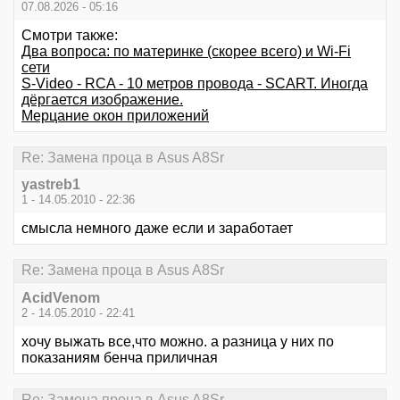
07.08.2026 - 05:16
Смотри также:
Два вопроса: по материнке (скорее всего) и Wi-Fi
сети
S-Video - RCA - 10 метров провода - SCART. Иногда
дёргается изображение.
Мерцание окон приложений
Re: Замена проца в Asus A8Sr
yastreb1
1 - 14.05.2010 - 22:36
смысла немного даже если и заработает
Re: Замена проца в Asus A8Sr
AcidVenom
2 - 14.05.2010 - 22:41
хочу выжать все,что можно. а разница у них по
показаниям бенча приличная
Re: Замена проца в Asus A8Sr