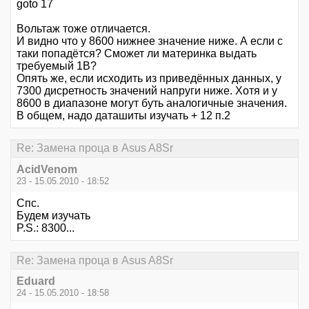
goto 17
Вольтаж тоже отличается.
И видно что у 8600 нижнее значение ниже. А если с
таки попадётся? Сможет ли материнка выдать
требуемый 1В?
Опять же, если исходить из приведённых данных, у
7300 дисретность значений напруги ниже. Хотя и у
8600 в диапазоне могут буть аналогичные значения.
В общем, надо даташиты изучать + 12 п.2
Re: Замена проца в Asus A8Sr
AcidVenom
23 - 15.05.2010 - 18:52
Спс.
Будем изучать
P.S.: 8300...
Re: Замена проца в Asus A8Sr
Eduard
24 - 15.05.2010 - 18:58