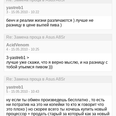
yastreb1
3 - 15.05.2010 - 10:22
бенч и реалии жизни различаются ) лучше не
разницу в цене выпей пива )
Re: Замена проца в Asus A8Sr
AcidVenom
4 - 15.05.2010 - 10:25
3-yastreb1 >
лучше уже скажи, что я верно мыслю, и на разницу с
тобой упьемся пивом )))
Re: Замена проца в Asus A8Sr
yastreb1
5 - 15.05.2010 - 10:43
ну если ты обмен произведешь бесплатно , то есть
ни потратив на это ни копейки то кто ж говорит что
это плохо ) но скорее всего ты хочешь купить новый
процессор + продать старый за который как за новый