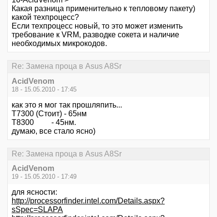
Какая разница применительно к тепловому пакету)
какой техпроцесс?
Если техпроцесс новый, то это может изменить
требование к VRM, разводке сокета и наличие
необходимых микрокодов.
Re: Замена проца в Asus A8Sr
AcidVenom
18 - 15.05.2010 - 17:45
как это я мог так прошляпить...
T7300 (Стоит) - 65нм
Т8300 - 45нм.
думаю, все стало ясно)
Re: Замена проца в Asus A8Sr
AcidVenom
19 - 15.05.2010 - 17:49
для ясности:
http://processorfinder.intel.com/Details.aspx?
sSpec=SLAPA