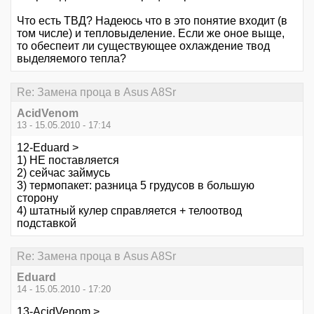
Что есть ТВД? Надеюсь что в это понятие входит (в
том числе) и тепловыделение. Если же оное выще,
то обеспеит ли существующее охлаждение твод
выделяемого тепла?
Re: Замена проца в Asus A8Sr
AcidVenom
13 - 15.05.2010 - 17:14
12-Eduard >
1) НЕ поставляется
2) сейчас займусь
3) термопакет: разница 5 грудусов в большую
сторону
4) штатный кулер справляется + телоотвод
подставкой
Re: Замена проца в Asus A8Sr
Eduard
14 - 15.05.2010 - 17:20
13-AcidVenom >