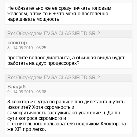
Не обязательно же ее сразу пичкать топовым
железом, в том то и + что можно постепенно
наращивать мощность
Re: Обсуждаем EVGA CLASSIFIED SR-2
клоктор
8 - 14.05.2010 - 03:25
простите вопрос дилетанта, а обычная винда будет
работать на двух процессорах?
Re: Обсуждаем EVGA CLASSIFIED SR-2
Владаб
9 - 14.05.2010 - 03:38
8-клоктор > с утра по раньше про дилетанта шутить
изволите? Хотя скромность и
самокритичность заслуживают уважение :). Да по
сути вопроса скромного и
стеснительного пользователя под ником Клоктор: та
же ХП про легко.