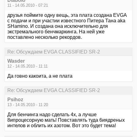
Diabolo
11 - 14.05.2010 - 07:21
друзья поймите одну вещь, эта плата создана EVGA
с подачи и при участии известного Питера Тана aka
SHamino. И создана она исключительно для
экстремального бенчмаркинга. На ней уже
поставлено несколько рекордов.
Re: Обсуждаем EVGA CLASSIFIED SR-2
Wasder
12 - 14.05.2010 - 11:11
Да говно какоита, а не плата
Re: Обсуждаем EVGA CLASSIFIED SR-2
Psihoz
13 - 14.05.2010 - 11:20
Для бенчинга надо сделать 4х, а лучше
8ипроцесорную мать! Повставлять туда 6иядреных
интелов и облить их азотом. Вот это будет тема!