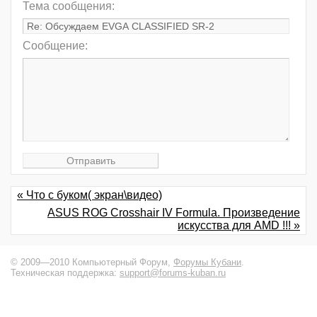
Тема сообщения:
Сообщение:
« Что с буком( экран\видео)
ASUS ROG Crosshair IV Formula. Произведение
искусства для AMD !!! »
© 2009—2010 Компьютерный Форум,
Форумы Кубани
.
Техническая поддержка:
support@forums-kuban.ru