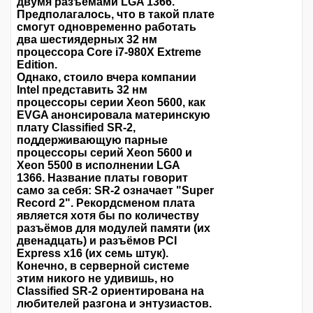
двумя разъёмами LGA 1366.
Предполагалось, что в такой плате
смогут одновременно работать
два шестиядерных 32 нм
процессора Core i7-980X Extreme
Edition.
Однако, стоило вчера компании
Intel представить 32 нм
процессоры серии Xeon 5600, как
EVGA анонсировала материнскую
плату Classified SR-2,
поддерживающую парные
процессоры серий Xeon 5600 и
Xeon 5500 в исполнении LGA
1366. Название платы говорит
само за себя: SR-2 означает "Super
Record 2". Рекордсменом плата
является хотя бы по количеству
разъёмов для модулей памяти (их
двенадцать) и разъёмов PCI
Express x16 (их семь штук).
Конечно, в серверной системе
этим никого не удивишь, но
Classified SR-2 ориентирована на
любителей разгона и энтузиастов.