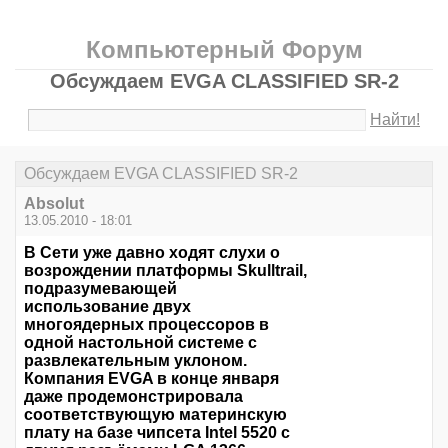
Компьютерный Форум
Обсуждаем EVGA CLASSIFIED SR-2
Найти!
Обсуждаем EVGA CLASSIFIED SR-2
Absolut
13.05.2010 - 18:01
В Сети уже давно ходят слухи о
возрождении платформы Skulltrail,
подразумевающей
использование двух
многоядерных процессоров в
одной настольной системе с
развлекательным уклоном.
Компания EVGA в конце января
даже продемонстрировала
соответствующую материнскую
плату на базе чипсета Intel 5520 с