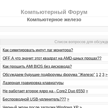
Компьютерный Форум
Компьютерное железо
Список вопросов для обсужд
Как симитировать инпут лаг монитора?
OFF А что значит этот квадрат на AMD-шных процах??
Как прошить AMI BIOS без дисковода?
Обсуждаем будущие подфорумы форума "Железо"
1
2
3
>
Лазерная гравировка клавиатуры
Не работает второе ядро на - Core2 Duo 6550
>
Беспроводной USB-удлинитель???
>
Черный экран после загрузки Windows XP
>