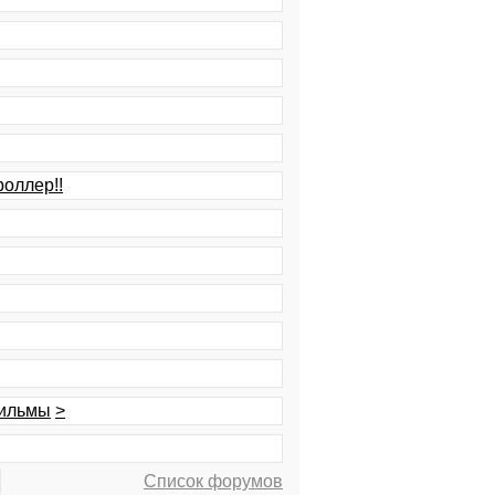
оллер!!
фильмы
>
Список форумов