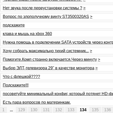
Нет звука после переустановки системы ?
>
Вопрос по злополучному винту ST3500320AS
>
подскажите
клава и мышь на xbox 360
Нужна помощь в подключении SATA устройств через контр
Хочу собрать максимально тихий системник...
>
Помогите.Комп странно включается.Через минуту
>
Выбор ЭЛТ-телевизора 29" в качестве монитора
>
Что с флешкой????
Подскажите!!!
посоветуйте минимальный конфиг, который потянет HD-
Есть пара вопросов по материнкам.
1
...
129
130
131
132
133
134
135
136