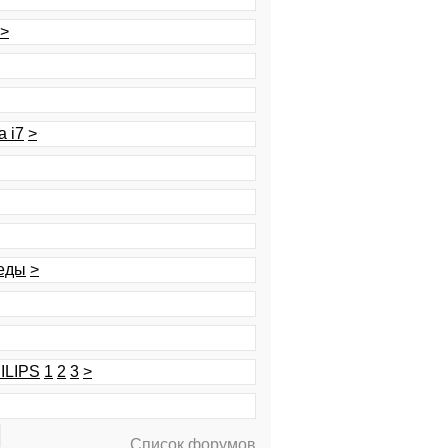
>
 i7
>
реды
>
ILIPS
1
2
3
>
Список форумов