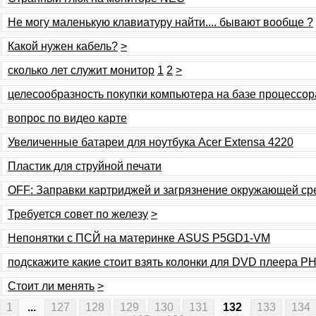
Не могу маленькую клавиатуру найти.... бывают вообще ?
Какой нужен кабель?
>
сколько лет служит монитор
1
2
>
целесообразность покупки компьютера на базе процессора
вопрос по видео карте
Увеличенные батареи для ноутбука Acer Extensa 4220
Пластик для струйной печати
OFF: Заправки картриджей и загрязнение окружающей с
Требуется совет по железу
>
Непонятки с ПСЙ на материнке ASUS P5GD1-VM
подскажите какие стоит взять колонки для DVD плеера PH
Стоит ли менять
>
1
...
127
128
129
130
131
132
133
134