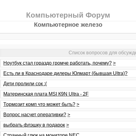
Компьютерный Форум
Компьютерное железо
Список вопросов для обсужд
Ноутбук стал гораздо громче работать, почему?
>
Есть ли в Краснодаре дилеры Юлмарт (бывшая Ultra)?
Дети пролили сок :(
Материнская плата MSI К9N Ultra - 2F
Тормозит комп что может быть?
>
Вопрос насчет оперативки?
>
выбрать флэшку в подарок
>
Странный глюк на мониторе NEC