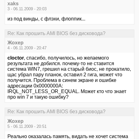
xaks
3 - 06.11.2009 - 20:03
из под винды, с флэхи, флоппик...
Re: Как прошить AMI BIOS без дисковода?
Жохер
4 - 06.11.2009 - 20:47
cloctor
, спасибо, получилось, но желаемого
результата не добился. почему-то не ставится
система WIN7, грешил на старый биос, не прокатило,
щас убрал пару планок, оставил 2 гига, может что
получится. Проблема в синем экране и ошибке
адресации 0x0000000A:
IRQL_NOT_LESS_OR_EQUAL. Может кто что знает
про win 7 и такую ошибку?
Re: Как прошить AMI BIOS без дисковода?
Жохер
5 - 06.11.2009 - 20:51
Реально оказалась память, видать не хочет система