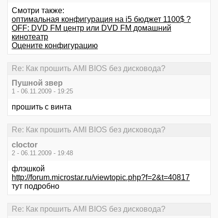
Смотри также:
оптимальная конфигурация на i5 бюджет 1100$ ?
OFF: DVD FM центр или DVD FM домашний
кинотеатр
Оцените конфигурацию
Re: Как прошить AMI BIOS без дисковода?
Пушной звер
1 - 06.11.2009 - 19:25
прошить с винта
Re: Как прошить AMI BIOS без дисковода?
cloctor
2 - 06.11.2009 - 19:48
флэшкой
http://forum.microstar.ru/viewtopic.php?f=2&t=40817
тут подробно
Re: Как прошить AMI BIOS без дисковода?