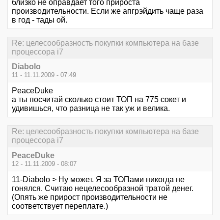
близко не оправдает того прироста
производительности. Если же апгрэйдить чаще раза
в год - тады ой.
Re: целесообразность покупки компьютера на базе
процессора i7
Diabolo
11 - 11.11.2009 - 07:49
PeaceDuke
а ты посчитай сколько стоит ТОП на 775 сокет и
удивишься, что разница не так уж и велика.
Re: целесообразность покупки компьютера на базе
процессора i7
PeaceDuke
12 - 11.11.2009 - 08:07
11-Diabolo > Ну может. Я за ТОПами никогда не
гонялся. Считаю нецелесообразной тратой денег.
(Опять же прирост производительности не
соответствует переплате.)