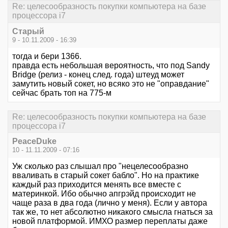
Re: целесообразность покупки компьютера на базе
процессора i7
Старый
9 - 10.11.2009 - 16:39
тогда и бери 1366.
правда есть небольшая вероятность, что под Sandy
Bridge (релиз - конец след. года) штеуд может
замутить новый сокет, но всяко это не "оправдание"
сейчас брать топ на 775-м
Re: целесообразность покупки компьютера на базе
процессора i7
PeaceDuke
10 - 11.11.2009 - 07:16
Уж сколько раз слышал про "нецелесообразно
вваливать в старый сокет бабло". Но на практике
каждый раз приходится менять все вместе с
материнкой. Ибо обычно апгрэйд происходит не
чаще раза в два года (лично у меня). Если у автора
так же, то нет абсолютно никакого смысла гнаться за
новой платформой. ИМХО размер переплаты даже