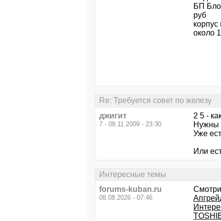
БП Бло
руб
корпус 
около 1
Re: Требуется совет по железу
джигит
2 5 - к
7 - 08.11.2009 - 23:30
Нужны 
Уже ест
Или ест
Интересные темы
forums-kuban.ru
Смотри
08.08.2026 - 07:46
Апгрей
Интере
TOSHIB