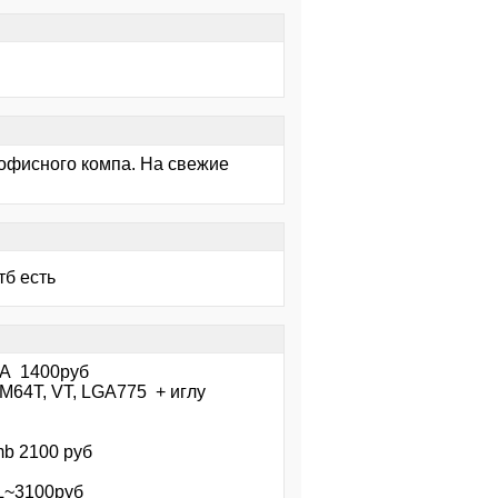
оофисного компа. На свежие
тб есть
GA 1400руб
EM64T, VT, LGA775 + иглу
mb 2100 руб
L~3100руб