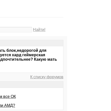
Найти!
ть блок,недорогой для
буется хард геймерская
редпочтительнее? Какую мать
К списку форумов
м все ОК
или АМД?