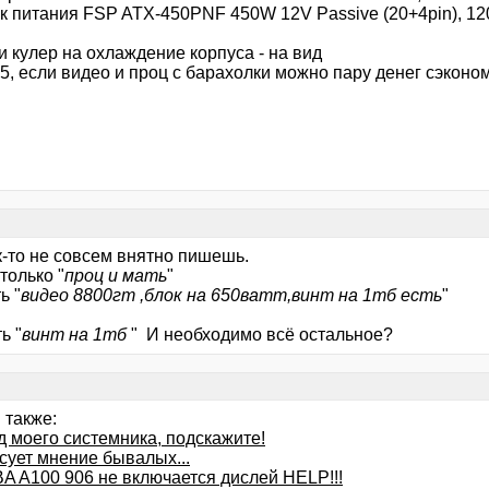
к питания FSP ATX-450PNF 450W 12V Passive (20+4pin), 120
и кулер на охлаждение корпуса - на вид
5, если видео и проц с барахолки можно пару денег сэконо
ак-то не совсем внятно пишешь.
только "
проц и мать
"
ь "
видео 8800гт ,блок на 650ватт,винт на 1тб есть
"
ь "
винт на 1тб
" И необходимо всё остальное?
 также:
д моего системника, подскажите!
сует мнение бывалых...
A A100 906 не включается дислей HELP!!!