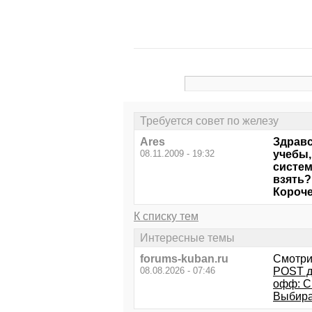
Требуется совет по железу
Arеs
Здравс
08.11.2009 - 19:32
учебы,
систем
взять?
Короче
К списку тем
Интересные темы
forums-kuban.ru
Смотри
08.08.2026 - 07:46
POST д
офф: С
Выбира