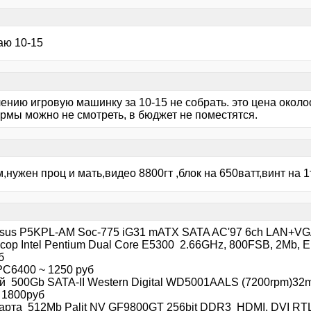
аю 10-15
лению игровую машинку за 10-15 не собрать. это цена окол
рмы можно не смотреть, в бюджет не поместятся.
,нужен проц и мать,видео 8800гт ,блок на 650ватт,винт на 1
sus P5KPL-AM Soc-775 iG31 mATX SATA AC'97 6ch LAN+V
сор Intel Pentium Dual Core E5300 2.66GHz, 800FSB, 2Mb, 
б
C6400 ~ 1250 руб
й 500Gb SATA-II Western Digital WD5001AALS (7200rpm)32
 1800руб
арта 512Mb Palit NV GF9800GT 256bit DDR3 HDMI, DVI RT