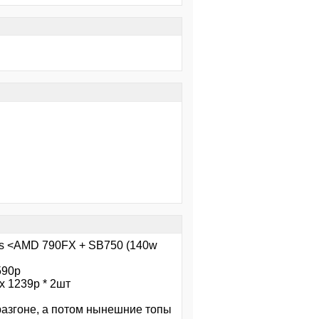
s <AMD 790FX + SB750 (140w
590р
x 1239р * 2шт
 разгоне, а потом нынешние топы