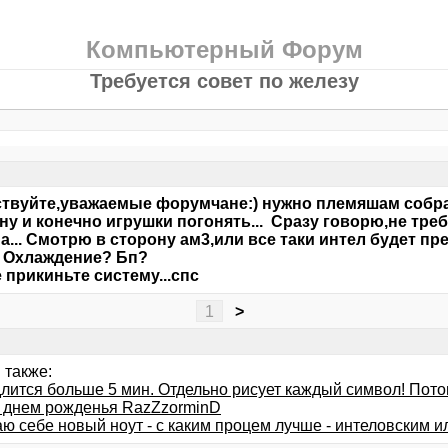
Компьютерный Форум
Требуется совет по железу
твуйте,уважаемые форумчане:) нужно племяшам собра
ну и конечно игрушки погонять... Сразу говорю,не тре
а... Смотрю в сторону ам3,или все таки интел будет п
 Охлаждение? Бп?
 прикиньте систему...спс
1
>
 также:
лится больше 5 мин. Отдельно рисует каждый символ! Пото
 днем рожденья RazZzorminD
ю себе новый ноут - с каким процем лучше - интеловским 