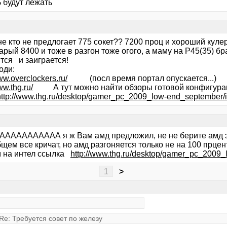
 будут лежать
не кто не предлогает 775 сокет?? 7200 проц и хороший кулер
рый 8400 и тоже в разгон тоже огого, а маму на Р45(35) бр
тся и заиграется!
оди:
ww.overclockers.ru/
(посл время портал опускается...)
ww.thg.ru/
А тут можно найти обзоры готовой конфигурац
http://www.thg.ru/desktop/gamer_pc_2009_low-end_september/i
АААААААААА я ж Вам амд предложил, не не берите амд это 
бщем все кричат, но амд разгоняется только не на 100 прценто
м на интел ссылка
http://www.thg.ru/desktop/gamer_pc_2009
1
>