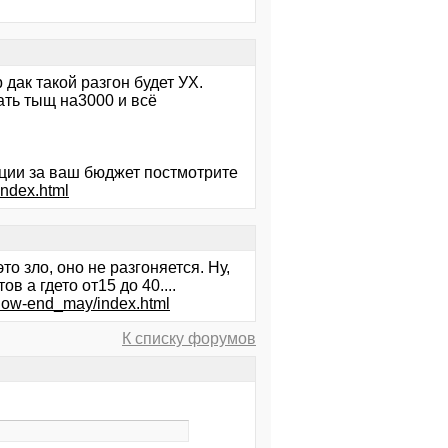
 дак такой разгон будет УХ.
ать тыщ на3000 и всё
ии за ваш бюджет постмотрите
ndex.html
зло, оно не разгоняется. Ну,
в а гдето от15 до 40....
_low-end_may/index.html
К списку форумов