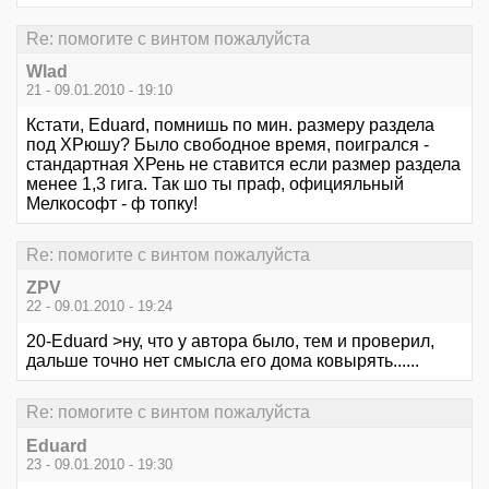
Re: помогите с винтом пожалуйста
Wlad
21 - 09.01.2010 - 19:10
Кстати, Eduard, помнишь по мин. размеру раздела
под ХРюшу? Было свободное время, поигрался -
стандартная ХРень не ставится если размер раздела
менее 1,3 гига. Так шо ты праф, официяльный
Мелкософт - ф топку!
Re: помогите с винтом пожалуйста
ZPV
22 - 09.01.2010 - 19:24
20-Eduard >ну, что у автора было, тем и проверил,
дальше точно нет смысла его дома ковырять......
Re: помогите с винтом пожалуйста
Eduard
23 - 09.01.2010 - 19:30