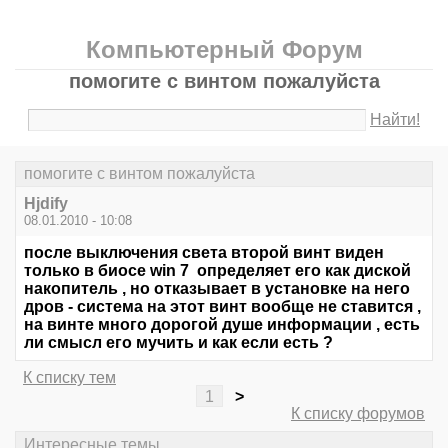
Компьютерный Форум
помогите с винтом пожалуйста
Найти!
помогите с винтом пожалуйста
Hjdify
08.01.2010 - 10:08
после выключения света второй винт виден
только в биосе win 7 определяет его как диской
накопитель , но отказывает в установке на него
дров - система на этот винт вообще не ставится ,
на винте много дорогой душе информации , есть
ли смысл его мучить и как если есть ?
К списку тем
1
>
К списку форумов
Интересные темы