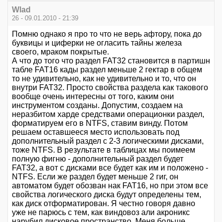
Wlad
26 - 09.01.2010 - 21:39
Помню однако я про то что не верь афтору, пока до
буквицы и циферки не огласить тайны железа
своего, мраком покрытые.
А что до того что раздел FAT32 становится в партишн
табле FAT16 кады раздел меньше 2 гектар в общем
то не удивительно, как не удивительно и то, что он
внутри FAT32. Просто свойства раздела как такового
вообще очень интересны от того, каким они
инструментом созданы. Допустим, создаем на
неразбитом харде средствами операционки раздел,
форматируем его в NTFS, ставим винду. Потом
решаем оставшееся место использовать под
дополнительный раздел с 2-3 логическими дисками,
тоже NTFS. В результате в таблицах мы поимеем
полную фигню - дополнительный раздел будет
FAT32, а вот с дисками все будет как им и положено -
NTFS. Если же раздел будет меньше 2 гиг, он
автоматом будет обозван нак FAT16, но при этом все
свойства логического диска будут определены тем,
как диск отформатирован. Я честно говоря давно
уже не парюсь с тем, как виндовоз али акроникс
нарубил дисковое пространство. Меня больше