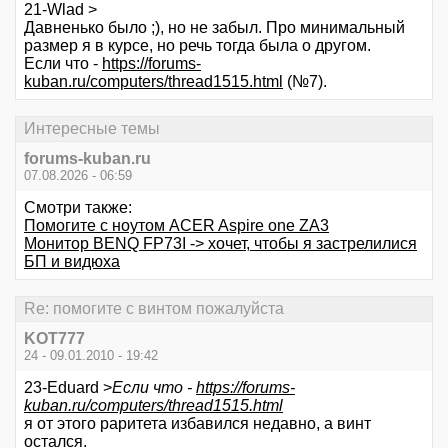
21-Wlad >
Давненько было ;), но не забыл. Про минимальный
размер я в курсе, но речь тогда была о другом.
Если что -
https://forums-
kuban.ru/computers/thread1515.html
(№7).
Интересные темы
forums-kuban.ru
07.08.2026 - 06:59
Смотри также:
Помогите с ноутом ACER Aspire one ZA3
Монитор BENQ FP73I -> хочет, чтобы я застрелилися
БП и видюха
Re: помогите с винтом пожалуйста
KOT777
24 - 09.01.2010 - 19:42
23-Eduard >
Если что -
https://forums-
kuban.ru/computers/thread1515.html
я от этого раритета избавился недавно, а винт
остался.