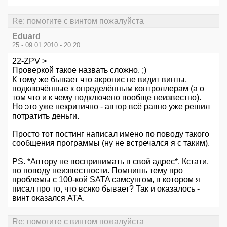
Re: помогите с винтом пожалуйста
Eduard
25 - 09.01.2010 - 20:20
22-ZPV >
Проверкой такое назвать сложно. ;)
К тому же бывает что акронис не видит винты,
подключённые к определённым контроллерам (а о
том что и к чему подключено вообще неизвестно).
Но это уже некритично - автор всё равно уже решил
потратить деньги.
Просто тот постинг написал имено по поводу такого
сообщения программы (ну не встречался я с таким).
PS. *Автору не воспринимать в свой адрес*. Кстати.
по поводу неизвестности. Помнишь тему про
проблемы с 100-кой SATA самсунгом, в котором я
писал про то, что всяко бывает? Так и оказалось -
винт оказался АТА.
Re: помогите с винтом пожалуйста