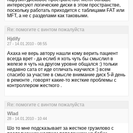
интересуют логические диски в этом пространстве,
поскольку работать приходится с таблицами FAT или
MFT, а не с разделами как таковыми.
Re: помогите с винтом пожалуйста
Hjdify
27 - 14.01.2010 - 08:55
Ахаха не верь автору нашли кому верить пациент
всегда врет - да еслиб я хоть чуть бы смыслил в
железе я чуть на другом уровне общался :) тольки
недавно сата от иде отличать научился :) всем
спасибо за участие в смысле внимание диск 5-й день
в ремонте , говорят какие-то жесткие проблемы с
контроллером жесткого .
Re: помогите с винтом пожалуйста
Wlad
28 - 14.01.2010 - 10:44
Шо то мне подсказывает за жесткое грузилово с