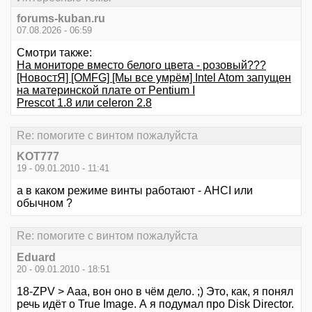
forums-kuban.ru
07.08.2026 - 06:59
Смотри также:
На мониторе вместо белого цвета - розовый???
[НовостЯ] [OMFG] [Мы все умрём] Intel Atom запущен
на материнской плате от Pentium I
Prescot 1.8 или celeron 2.8
Re: помогите с винтом пожалуйста
KOT777
19 - 09.01.2010 - 11:41
а в каком режиме винты работают - AHCI или
обычном ?
Re: помогите с винтом пожалуйста
Eduard
20 - 09.01.2010 - 18:51
18-ZPV > Ааа, вон оно в чём дело. ;) Это, как, я понял
речь идёт о True Image. А я подумал про Disk Director.