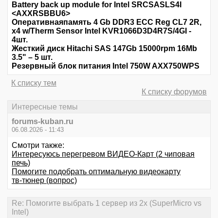
Battery back up module for Intel SRCSASLS4I
<AXXRSBBU6>
Оперативнаяпамять 4 Gb DDR3 ECC Reg CL7 2R,
x4 w/Therm Sensor Intel KVR1066D3D4R7S/4GI -
4шт.
Жесткий диск Hitachi SAS 147Gb 15000rpm 16Mb
3.5" – 5 шт.
Резервный блок питания Intel 750W AXX750WPS
К списку тем
К списку форумов
Интересные темы
forums-kuban.ru
06.08.2026 - 11:43
Смотри также:
Интересуюсь перегревом ВИДЕО-Карт (2 чиповая
печь)
Помогите подобрать оптимальную видеокарту
тв-тюнер (вопрос)
Re: Помогите выбрать 1 сервер из 2х (SuperMicro vs
Intel)