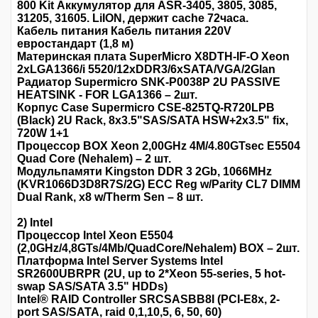
800 Kit Аккумулятор для ASR-3405, 3805, 3085,
31205, 31605. LiION, держит cache 72часа.
Кабель питания Кабель питания 220V
евростандарт (1,8 м)
Материнская плата SuperMicro X8DTH-IF-O Xeon
2xLGA1366/i 5520/12xDDR3/6xSATA/VGA/2Glan
Радиатор Supermicro SNK-P0038P 2U PASSIVE
HEATSINK - FOR LGA1366 – 2шт.
Корпус Case Supermicro CSE-825TQ-R720LPB
(Black) 2U Rack, 8x3.5"SAS/SATA HSW+2x3.5" fix,
720W 1+1
Процессор BOX Xeon 2,00GHz 4M/4.80GTsec E5504
Quad Core (Nehalem) – 2 шт.
Модульпамяти Kingston DDR 3 2Gb, 1066MHz
(KVR1066D3D8R7S/2G) ECC Reg w/Parity CL7 DIMM
Dual Rank, x8 w/Therm Sen – 8 шт.
2) Intel
Процессор Intel Xeon E5504
(2,0GHz/4,8GTs/4Mb/QuadCore/Nehalem) BOX – 2шт.
Платформа Intel Server Systems Intel
SR2600UBRPR (2U, up to 2*Xeon 55-series, 5 hot-
swap SAS/SATA 3.5" HDDs)
Intel® RAID Controller SRCSASBB8I (PCI-E8x, 2-
port SAS/SATA, raid 0,1,10,5, 6, 50, 60)