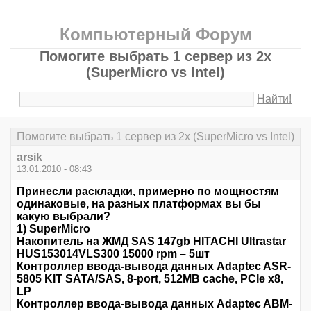
Компьютерный Форум
Помогите выбрать 1 сервер из 2х
(SuperMicro vs Intel)
Найти!
Помогите выбрать 1 сервер из 2х (SuperMicro vs Intel)
arsik
13.01.2010 - 08:43
Принесли раскладки, примерно по мощностям
одинаковые, на разных платформах вы бы
какую выбрали?
1) SuperMicro
Накопитель на ЖМД SAS 147gb HITACHI Ultrastar
HUS153014VLS300 15000 rpm – 5шт
Контроллер ввода-вывода данных Adaptec ASR-
5805 KIT SATA/SAS, 8-port, 512MB cache, PCIe x8,
LP
Контроллер ввода-вывода данных Adaptec ABM-