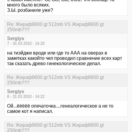
много было всяких.
З.Ы. розбаниле уже?
Re: Жираф9600 gt 512mb VS Жираф8600 gt
250mb???
Sergiys
7 - 31.03.2010 - 14:20
на тиэйджи вроде или где то ААА на оверах в
заметках какойто чел проводил сравнение всех карт
так сказать древо гинекологическое делал.
Re: Жираф9600 gt 512mb VS Жираф8600 gt
250mb???
Sergiys
8 - 31.03.2010 - 14:22
Ой...ёёёёё опечаточка....генеалогическое а не то
самое кот я написал.
Re: Жираф9600 gt 512mb VS Жираф8600 gt
250mb???