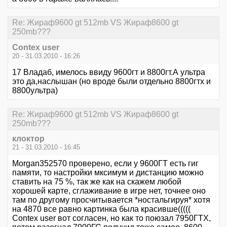
Re: Жираф9600 gt 512mb VS Жираф8600 gt
250mb???
Contex user
20 - 31.03.2010 - 16:26
17 Владаб, имелось ввиду 9600гт и 8800гт.А ультра
это да,наслышан (но вроде были отдельно 8800гтх и
8800ультра)
Re: Жираф9600 gt 512mb VS Жираф8600 gt
250mb???
клоктор
21 - 31.03.2010 - 16:45
Morgan352570 проверено, если у 9600ГТ есть гиг
памяти, то настройки мксимум и дистанцию можно
ставить на 75 %, так же как на скажем любой
хорошей карте, сглаживание в игре нет, точнее оно
там по другому просчитывается *ностальгируя* хотя
на 4870 все равно картинка была красивше(((((
Contex user вот согласен, но как то поюзал 7950ГТХ,