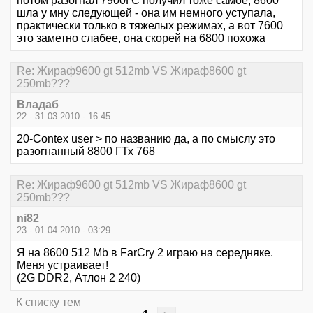
потом разогнал 7900ГС получил тоже самое, 8600
шла у мну следующей - она им немного уступала,
практически только в тяжелых режимах, а вот 7600
это заметно слабее, она скорей на 6800 похожа
Re: Жираф9600 gt 512mb VS Жираф8600 gt
250mb???
Владаб
22 - 31.03.2010 - 16:45
20-Contex user > по названию да, а по смыслу это
разогнанный 8800 ГТх 768
Re: Жираф9600 gt 512mb VS Жираф8600 gt
250mb???
ni82
23 - 01.04.2010 - 03:29
Я на 8600 512 Mb в FarCry 2 играю на середняке.
Меня устраивает!
(2G DDR2, Атлон 2 240)
К списку тем