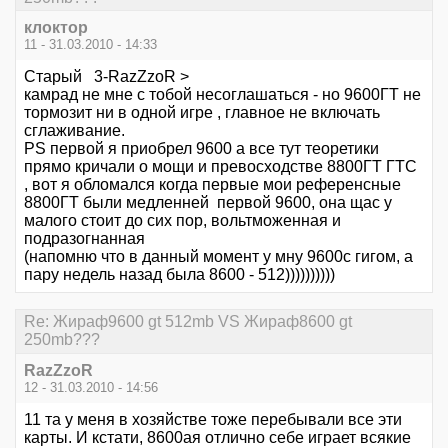
клоктор
11 - 31.03.2010 - 14:33
Старый 3-RazZzoR >
камрад не мне с тобой несоглашаться - но 9600ГТ не
тормозит ни в одной игре , главное не включать
сглаживание.
PS первой я приобрел 9600 а все тут теоретики
прямо кричали о мощи и превосходстве 8800ГТ ГТС
, вот я обломался когда первые мои референсные
8800ГТ были медленней первой 9600, она щас у
малого стоит до сих пор, вольтможенная и
подразогнанная
(напомню что в данный момент у мну 9600с гигом, а
пару недель назад была 8600 - 512))))))))))
Re: Жираф9600 gt 512mb VS Жираф8600 gt
250mb???
RazZzoR
12 - 31.03.2010 - 14:56
11 та у меня в хозяйстве тоже перебывали все эти
карты. И кстати, 8600ая отлично себе играет всякие