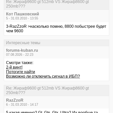
Re: Жираф9600 gt 512mb VS Жираф8600 gt
250mb???
Кот Пашковский
5 - 31.03.2010 - 13:55
3-RazZzoR >насколько помню, 8800 побыстрее будет
чем 9600
Интересные темы
forums-kuban.ru
07.08.2026 - 22:23
Смотри также:
2-й винт!
Потогите найти
Возможно ли отключить сигнал в ИБП?
Re: Жираф9600 gt 512mb VS Жираф8600 gt
250mb???
RazZzoR
6 - 31.03.2010 - 14:17
5 какая именно? Gt, Gts, Gtx, Ultra? Их вообще та