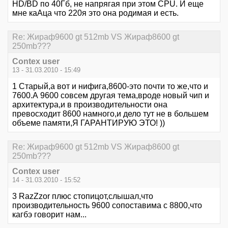
HD/BD по 40Гб, не напрягая при этом CPU. И еще
мне каАца что 220я это она родимая и есть.
Re: Жираф9600 gt 512mb VS Жираф8600 gt
250mb???
Contex user
13 - 31.03.2010 - 15:49
1 Старый,а вот и нифига,8600-это почти то же,что и
7600.А 9600 совсем другая тема,вроде новый чип и
архитектура,и в производительности она
превосходит 8600 намного,и дело тут не в большем
объеме памяти,Я ГАРАНТИРУЮ ЭТО! ))
Re: Жираф9600 gt 512mb VS Жираф8600 gt
250mb???
Contex user
14 - 31.03.2010 - 15:52
3 RazZzor плюс стопицот,слышал,что
производительность 9600 сопоставима с 8800,что
кагбэ говорит нам...