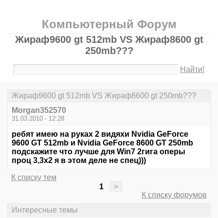
Компьютерный Форум
Жираф9600 gt 512mb VS Жираф8600 gt
250mb???
Найти!
Жираф9600 gt 512mb VS Жираф8600 gt 250mb???
Morgan352570
31.03.2010 - 12:28
ребят имею на руках 2 видяхи Nvidia GeForce
9600 GT 512mb и Nvidia GeForce 8600 GT 250mb
подскажите что лучше для Win7 2гига оперы
проц 3,3х2 я в этом деле не спец)))
К списку тем
1
>
К списку форумов
Интересные темы