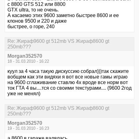
с 8800 GTS 512 или 8800
GTX ultra, то не очень.
А касаемо этих 9600 заметно быстрее 8600 и ее
клонов 9500 и 220 и даже
быстрее, о горе, 240
Re: Жираф9600 gt 512mb VS Жираф8600 gt
250mb???
Morgan352570
18 - 31.03.2010 - 16:22
куул за 4 часа такую дискуссию собрал)))так скажите
вобщем как эти видяхи я вот все новые гамы играю
на 9600 сглаживание ставлю 4х вроде все норм вот
ток ГТА 4 вы....тся со своими текстурами.... (9600 2год
уже не менял)
Re: Жираф9600 gt 512mb VS Жираф8600 gt
250mb???
Morgan352570
19 - 31.03.2010 - 16:23
а 8600 в гараже валялась....