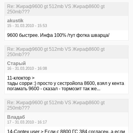
Re: Жираф9600 gt 512mb VS Жираф8600 gt
250mb???
akustik
15 - 31.03.2010 - 15:53
9600 быстрее. Инфа 100% /тут фотка шварца/
Re: Жираф9600 gt 512mb VS Жираф8600 gt
250mb???
Старый
16 - 31.03.2010 - 16:08
11-клоктор >
тады сорри :) просто у сестройопа 8600, взял у кента
погамать 9600 - сказал - тормозит так же...
Re: Жираф9600 gt 512mb VS Жираф8600 gt
250mb???
Владаб
17 - 31.03.2010 - 16:17
14-Contex user > Если с 8800 ГС 384 согласен, а если