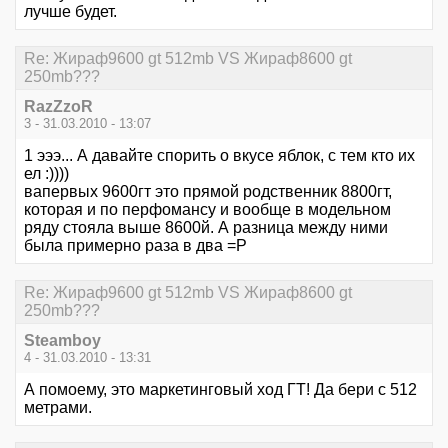
лучше будет.
Re: Жираф9600 gt 512mb VS Жираф8600 gt
250mb???
RazZzoR
3 - 31.03.2010 - 13:07
1 эээ... А давайте спорить о вкусе яблок, с тем кто их
ел :))))
вапервых 9600гт это прямой родственник 8800гт,
которая и по перфомансу и вообще в модельном
ряду стояла выше 8600й. А разница между ними
была примерно раза в два =Р
Re: Жираф9600 gt 512mb VS Жираф8600 gt
250mb???
Steamboy
4 - 31.03.2010 - 13:31
А помоему, это маркетинговый ход ГТ! Да бери с 512
метрами.