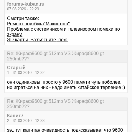
forums-kuban.ru
07.08.2026 - 22:23
Смотри также:
Ремонт ноутбука"Макинтош"
Проблема с системником и телевизором помехи по
экрану.
SD карты, Разъясните, пож.
Re: Жираф9600 gt 512mb VS Жираф8600 gt
250mb???
Старый
1 - 31.03.2010 - 12:32
они одинаковы, просто у 9600 памяти чуть поболее.
но играться на них - надо иметь китайское терпение :)
Re: Жираф9600 gt 512mb VS Жираф8600 gt
250mb???
Капит7
2 - 31.03.2010 - 12:33
ээ.. тут капитан очевидность подксказывает что 9600