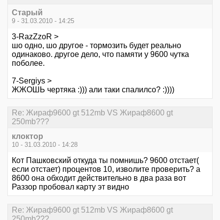
Старый
9 - 31.03.2010 - 14:25
3-RazZzoR >
шо одно, шо другое - тормозить будет реально
одинаково. другое дело, что памяти у 9600 чутка
поболее.
7-Sergiys >
ЖЖОШЬ чертяка :))) али таки спалилсо? :))))
Re: Жираф9600 gt 512mb VS Жираф8600 gt
250mb???
клоктор
10 - 31.03.2010 - 14:28
Кот Пашковский откуда ты помнишь? 9600 отстает(
если отстает) процентов 10, изволите проверить? а
8600 она обходит действительно в два раза вот
Раззор пробовал карту эт видно
Re: Жираф9600 gt 512mb VS Жираф8600 gt
250mb???