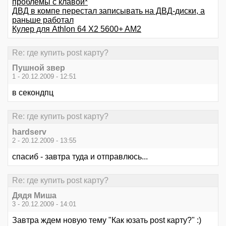
проблемы с клавой*
ДВД в компе перестал записывать на ДВД-диски, а
раньше работал
Кулер для Athlon 64 X2 5600+ AM2
Re: где купить post карту?
Пушной звер
1 - 20.12.2009 - 12:51
в секондпц
Re: где купить post карту?
hardserv
2 - 20.12.2009 - 13:55
спасиб - завтра туда и отправлюсь...
Re: где купить post карту?
Дядя Миша
3 - 20.12.2009 - 14:01
Завтра ждем новую тему "Как юзать post карту?" :)