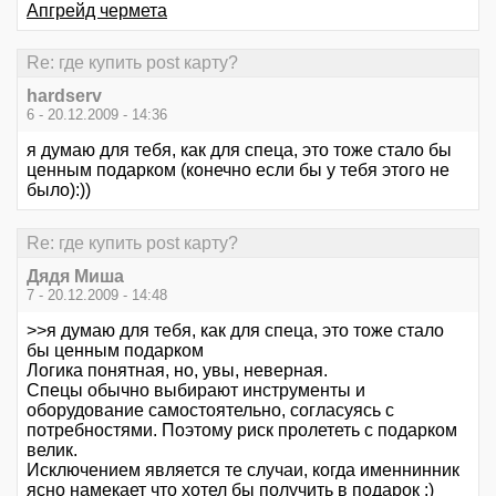
Апгрейд чермета
Re: где купить post карту?
hardserv
6 - 20.12.2009 - 14:36
я думаю для тебя, как для спеца, это тоже стало бы
ценным подарком (конечно если бы у тебя этого не
было):))
Re: где купить post карту?
Дядя Миша
7 - 20.12.2009 - 14:48
>>я думаю для тебя, как для спеца, это тоже стало
бы ценным подарком
Логика понятная, но, увы, неверная.
Спецы обычно выбирают инструменты и
оборудование самостоятельно, согласуясь с
потребностями. Поэтому риск пролететь с подарком
велик.
Исключением является те случаи, когда именнинник
ясно намекает что хотел бы получить в подарок :)