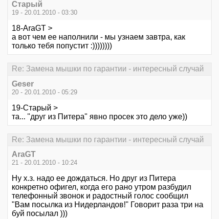
Старый
19 - 20.01.2010 - 03:30
18-AraGT >
а вот чем ее наполнили - мы узнаем завтра, как
только тебя попустит :))))))))
Re: Замена мышки по гарантии - интересный случай
Geser
20 - 20.01.2010 - 05:29
19-Старый >
та... "друг из Питера" явно просек это дело уже))
Re: Замена мышки по гарантии - интересный случай
AraGT
21 - 20.01.2010 - 10:24
Ну х.з. надо ее дождаться. Но друг из Питера
конкретно офигел, когда его рано утром разбудил
телефонный звонок и радостный голос сообщил
"Вам посылка из Нидерландов!" Говорит раза три на
буй посылал )))