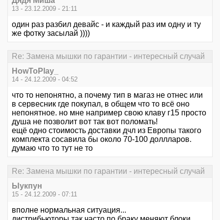
Дядя Миша
13 - 23.12.2009 - 21:11
один раз разбил девайс - и каждый раз им одну и ту
же фотку засылай ))))
Re: Замена мышки по гарантии - интересный случай
HowToPlay_
14 - 24.12.2009 - 04:52
что то непонятно, а почему тип в магаз не отнес или
в сервесник где покупал, в общем что то всё оно
непонятное. но мне например свою клаву г15 просто
душа не позволит вот так вот поломать!
ещё одно стоимость доставки дчл из Европы такого
комплекта сосавила бы около 70-100 доллларов.
думаю что то тут не то
Re: Замена мышки по гарантии - интересный случай
Ыукпун
15 - 24.12.2009 - 07:11
вполне нормальная ситуация...
дистрибьюторы так часто по браку меняют блоки