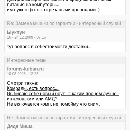
питания на компутеры...
им нужно фото с отрезаными проводами :)
Re: Замена мышки по гарантии - интересный случай
Ыукпун
16 - 24.12.2009 - 07:16
тут вопрос в себестоимости доставки...
Интересные темы
forums-kuban.ru
10.08.2026 - 12:23
Смотри также:
Комрады, есть вопрос....
Выбираю себе новый ноут - с каким процем лучше -
интеловским или АМД?
Не включается комп. не помойму что сним.
Re: Замена мышки по гарантии - интересный случай
Дядя Миша