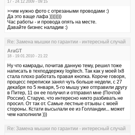
17 - 24.12.2009 - 09:15
>>им нужно фото с отрезаными проводами :)
Да это ваще лафа ))))))))
Час работы - и провода опять на месте.
Давайте бизнес наладим :)
Re: Замена мышки по гарантии - интересный случай
AraGT
18 - 19.01.2010 - 21:22
Ну что камрады, почитав данную тему, решил тоже
написать в техподдержку logitech. Так как у моей lx8
стала плохо работать правая кнопка. Короче говоря,
процесс переписки занял чуть больше недели, с 27
декабря по 5 января, 5-го мышу уже отправили другу
в Питер, 11 он ее получил и отправил мне (Почтой
России). Старую, что интересно никто разбивать не
просил. От так от. Самые лестные отзывы с моей
стороны. Кстати высылали ее из Голландии... может
чем наполнили )))
Re: Замена мышки по гарантии - интересный случай