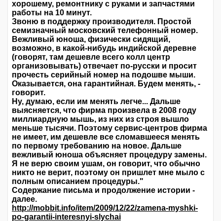
хорошему, ремонтнику с руками и запчастями
работы на 10 минут.
Звоню в поддержку производителя. Простой
семизначный московский телефонный номер.
Вежливый юноша, физически сидящий,
возможно, в какой-нибудь индийской деревне
(говорят, там дешевле всего колл центр
организовывать) отвечает по-русски и просит
прочесть серийный номер на подошве мыши.
Оказывается, она гарантийная. Будем менять, -
говорит.
Ну, думаю, если им менять легче... Дальше
выясняется, что фирма произвела в 2008 году
миллиардную мышь, из них из строя вышло
меньше тысячи. Поэтому сервис-центров фирма
не имеет, им дешевле все сломавшееся менять
по первому требованию на новое. Дальше
вежливый юноша объясняет процедуру замены.
Я не верю своим ушам, он говорит, что обычно
никто не верит, поэтому он пришлет мне мыло с
полным описанием процедуры."
Содержание письма и продолжение истории -
далее.
http://mobbit.info/item/2009/12/22/zamena-myshki-
po-garantii-interesnyi-slychai