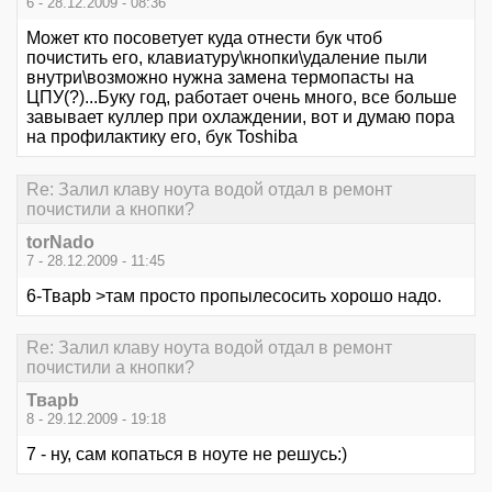
6 - 28.12.2009 - 08:36
Может кто посоветует куда отнести бук чтоб
почистить его, клавиатуру\кнопки\удаление пыли
внутри\возможно нужна замена термопасты на
ЦПУ(?)...Буку год, работает очень много, все больше
завывает куллер при охлаждении, вот и думаю пора
на профилактику его, бук Toshiba
Re: Залил клаву ноута водой отдал в ремонт
почистили а кнопки?
torNado
7 - 28.12.2009 - 11:45
6-Тварb >там просто пропылесосить хорошо надо.
Re: Залил клаву ноута водой отдал в ремонт
почистили а кнопки?
Тварb
8 - 29.12.2009 - 19:18
7 - ну, сам копаться в ноуте не решусь:)