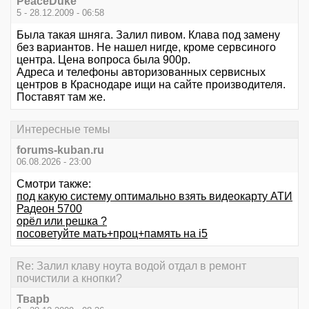
PeaceDuke
5 - 28.12.2009 - 06:58
Была такая шняга. Залил пивом. Клава под замену
без вариантов. Не нашел нигде, кроме сервсиного
центра. Цена вопроса была 900р.
Адреса и телефоны авторизованных сервисных
центров в Краснодаре ищи на сайте производителя.
Поставят там же.
Интересные темы
forums-kuban.ru
06.08.2026 - 23:00
Смотри также:
под какую систему оптимально взять видеокарту АТИ
Радеон 5700
орёл или решка ?
посоветуйте мать+проц+память на i5
Re: Залил клаву ноута водой отдал в ремонт
почистили а кнопки?
Тварb