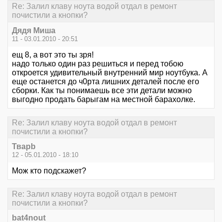
Re: Залил клаву ноута водой отдал в ремонт
почистили а кнопки?
Дядя Миша
11 - 03.01.2010 - 20:51
ещ 8, а вот это ты зря!
надо только один раз решиться и перед тобою
откроется удивительный внутренний мир ноутбука. А
еще останется до ч0рта лишних деталей после его
сборки. Как ты понимаешь все эти детали можно
выгодно продать барыгам на местной барахолке.
Re: Залил клаву ноута водой отдал в ремонт
почистили а кнопки?
Тварb
12 - 05.01.2010 - 18:10
Мож кто подскажет?
Re: Залил клаву ноута водой отдал в ремонт
почистили а кнопки?
bat4nout