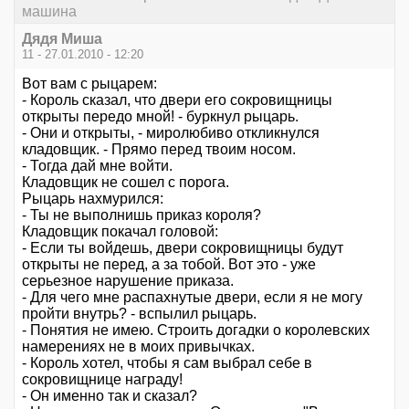
машина
Дядя Миша
11 - 27.01.2010 - 12:20
Вот вам с рыцарем:
- Король сказал, что двери его сокровищницы
открыты передо мной! - буркнул рыцарь.
- Они и открыты, - миролюбиво откликнулся
кладовщик. - Прямо перед твоим носом.
- Тогда дай мне войти.
Кладовщик не сошел с порога.
Рыцарь нахмурился:
- Ты не выполнишь приказ короля?
Кладовщик покачал головой:
- Если ты войдешь, двери сокровищницы будут
открыты не перед, а за тобой. Вот это - уже
серьезное нарушение приказа.
- Для чего мне распахнутые двери, если я не могу
пройти внутрь? - вспылил рыцарь.
- Понятия не имею. Строить догадки о королевских
намерениях не в моих привычках.
- Король хотел, чтобы я сам выбрал себе в
сокровищнице награду!
- Он именно так и сказал?