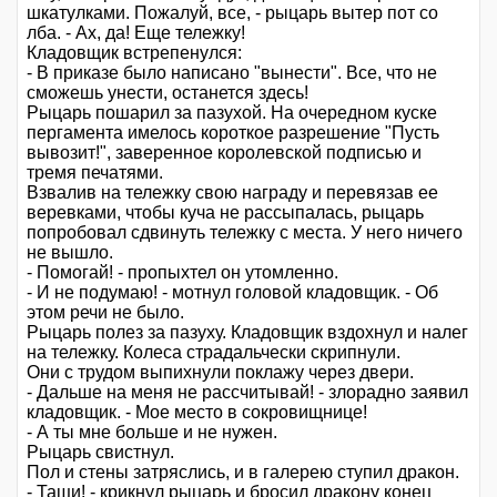
шкатулками. Пожалуй, все, - рыцарь вытер пот со
лба. - Ах, да! Еще тележку!
Кладовщик встрепенулся:
- В приказе было написано "вынести". Все, что не
сможешь унести, останется здесь!
Рыцарь пошарил за пазухой. На очередном куске
пергамента имелось короткое разрешение "Пусть
вывозит!", заверенное королевской подписью и
тремя печатями.
Взвалив на тележку свою награду и перевязав ее
веревками, чтобы куча не рассыпалась, рыцарь
попробовал сдвинуть тележку с места. У него ничего
не вышло.
- Помогай! - пропыхтел он утомленно.
- И не подумаю! - мотнул головой кладовщик. - Об
этом речи не было.
Рыцарь полез за пазуху. Кладовщик вздохнул и налег
на тележку. Колеса страдальчески скрипнули.
Они с трудом выпихнули поклажу через двери.
- Дальше на меня не рассчитывай! - злорадно заявил
кладовщик. - Мое место в сокровищнице!
- А ты мне больше и не нужен.
Рыцарь свистнул.
Пол и стены затряслись, и в галерею ступил дракон.
- Тащи! - крикнул рыцарь и бросил дракону конец