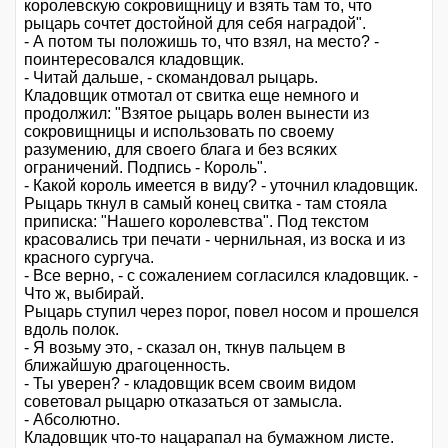
королевскую сокровищницу и взять там то, что
рыцарь сочтет достойной для себя наградой".
- А потом ты положишь то, что взял, на место? -
поинтересовался кладовщик.
- Читай дальше, - скомандовал рыцарь.
Кладовщик отмотал от свитка еще немного и
продолжил: "Взятое рыцарь волен вынести из
сокровищницы и использовать по своему
разумению, для своего блага и без всяких
ограничений. Подпись - Король".
- Какой король имеется в виду? - уточнил кладовщик.
Рыцарь ткнул в самый конец свитка - там стояла
приписка: "Нашего королевства". Под текстом
красовались три печати - чернильная, из воска и из
красного сургуча.
- Все верно, - с сожалением согласился кладовщик. -
Что ж, выбирай.
Рыцарь ступил через порог, повел носом и прошелся
вдоль полок.
- Я возьму это, - сказал он, ткнув пальцем в
ближайшую драгоценность.
- Ты уверен? - кладовщик всем своим видом
советовал рыцарю отказаться от замысла.
- Абсолютно.
Кладовщик что-то нацарапал на бумажном листе.