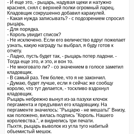
- И еще это, - рыцарь, надувая щеки и натужно
краснея, снял с верхней полки огромный ларец.
Кладовщик сокрушенно добавил каракулей.
- Какая нужда записывать? - с подозрением спросил
рыцарь.
- Для порядка.
- Король увидит список?
- Не исключено. Если его величество вдруг пожелает
узнать, какую награду ты выбрал, я буду готов к
отчету.
- Ладно, пусть будет так, - рыцарь потер ладони. -
Тогда еще это, и это, и вон то.
- Не многовато ли? - со значением в голосе заметил
кладовщик.
- В самый раз. Тем более, что я не закончил.
- Думаю, будет лучше, если я сейчас же сообщу
королю, что тут делается, - тоскливо вздохнул
кладовщик.
Рыцарь небрежно вынул из-за пазухи клочок
пергамента и предъявил его кладовщику. На
пергаменте значилось: "Рыцарю - не мешать!" Внизу,
как положено, вилась подпись "Король. Нашего
королевства.", и виднелись три печати.
Пыхтя, рыцарь выволок из угла туго набитый
объемистый мешок.