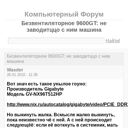
Компьютерный Форум
Безвентиляторное 9600GT: не
заводитццо с ним машина
Найти!
Безвентиляторное 9600GT: не заводитццо с ним
машина
Wasder
26.01.2010 - 11:38
Вот знач есть такое унылое гоуно:
Производитель Gigabyte
Модель GV-NX96T512HP
http://www.nix.ru/autocatalog/gigabyte/video/PCIE
Но выкинуть жалка. Всмысле жалко выкинуть,
пока неизвестно чё с ней. А с ней происходит
следующёё: если её воткнуть в системник, мать