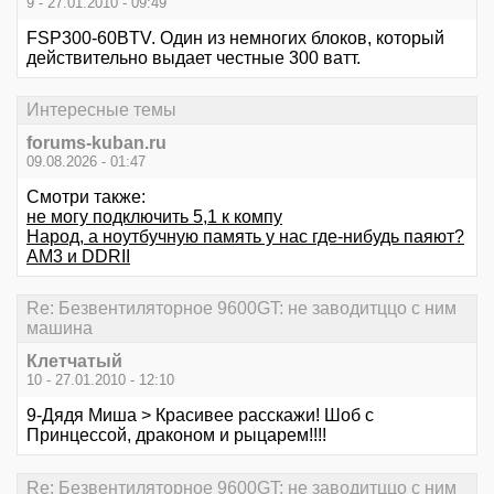
9 - 27.01.2010 - 09:49
FSP300-60BTV. Один из немногих блоков, который
действительно выдает честные 300 ватт.
Интересные темы
forums-kuban.ru
09.08.2026 - 01:47
Смотри также:
не могу подключить 5,1 к компу
Народ, а ноутбучную память у нас где-нибудь паяют?
AM3 и DDRII
Re: Безвентиляторное 9600GT: не заводитццо с ним
машина
Клетчатый
10 - 27.01.2010 - 12:10
9-Дядя Миша > Красивее расскажи! Шоб с
Принцессой, драконом и рыцарем!!!!
Re: Безвентиляторное 9600GT: не заводитццо с ним