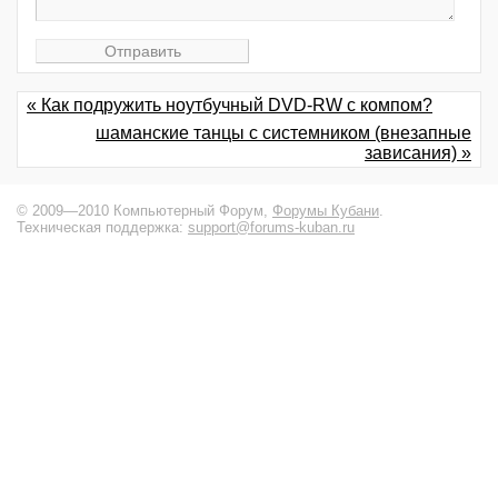
« Как подружить ноутбучный DVD-RW с компом?
шаманские танцы с системником (внезапные
зависания) »
© 2009—2010 Компьютерный Форум,
Форумы Кубани
.
Техническая поддержка:
support@forums-kuban.ru