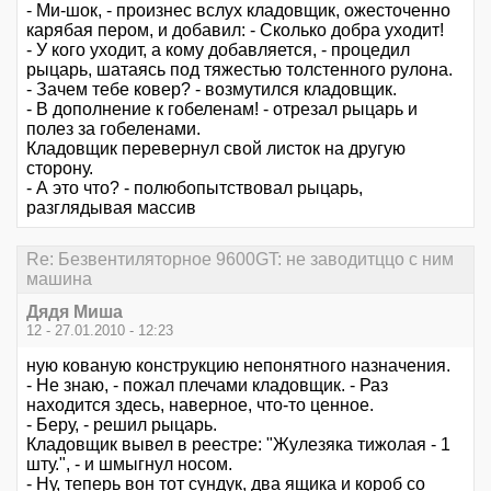
- Ми-шок, - произнес вслух кладовщик, ожесточенно
карябая пером, и добавил: - Сколько добра уходит!
- У кого уходит, а кому добавляется, - процедил
рыцарь, шатаясь под тяжестью толстенного рулона.
- Зачем тебе ковер? - возмутился кладовщик.
- В дополнение к гобеленам! - отрезал рыцарь и
полез за гобеленами.
Кладовщик перевернул свой листок на другую
сторону.
- А это что? - полюбопытствовал рыцарь,
разглядывая массив
Re: Безвентиляторное 9600GT: не заводитццо с ним
машина
Дядя Миша
12 - 27.01.2010 - 12:23
ную кованую конструкцию непонятного назначения.
- Не знаю, - пожал плечами кладовщик. - Раз
находится здесь, наверное, что-то ценное.
- Беру, - решил рыцарь.
Кладовщик вывел в реестре: "Жулезяка тижолая - 1
шту.", - и шмыгнул носом.
- Ну, теперь вон тот сундук, два ящика и короб со