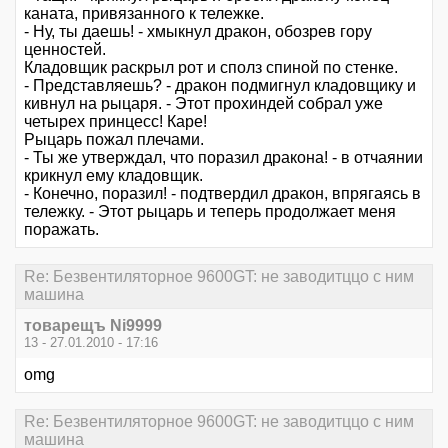
каната, привязанного к тележке.
- Ну, ты даешь! - хмыкнул дракон, обозрев гору
ценностей.
Кладовщик раскрыл рот и сполз спиной по стенке.
- Представляешь? - дракон подмигнул кладовщику и
кивнул на рыцаря. - Этот прохиндей собрал уже
четырех принцесс! Каре!
Рыцарь пожал плечами.
- Ты же утверждал, что поразил дракона! - в отчаянии
крикнул ему кладовщик.
- Конечно, поразил! - подтвердил дракон, впрягаясь в
тележку. - Этот рыцарь и теперь продолжает меня
поражать.
Re: Безвентиляторное 9600GT: не заводитццо с ним
машина
товарещъ Ni9999
13 - 27.01.2010 - 17:16
omg
Re: Безвентиляторное 9600GT: не заводитццо с ним
машина