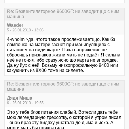
Re: Безвентиляторное 9600GT: не заводитццо с ним
машина
Wasder
5 - 26.01.2010 - 13:06
4-whoim >да, чтото такое прослеживаетццо. Как бэ
лампочко на матери гаснет при манипуляциях с
питанием на видиокарте. Пака напряжение не
сбросишь признаков жизни мать не подаёт. Я сильна
неё не гонял, ибо сразу ясно шо карта не впорядке.
Да ну йух с ней. Возьму низкопрофильную 9400 или
какуюнить из 8Х00 тоже на силенте.
Re: Безвентиляторное 9600GT: не заводитццо с ним
машина
Дядя Миша
6 - 26.01.2010 - 19:55
Это у тебе блок питания слабый. Вотесли дать тебе
мою легендарную трехсотку, о которой я утром писал
- онаб враз эту видяху ушатала до дыма и искр. А
мож и мать бы прихватила.