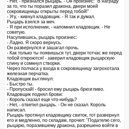
- Нет, - признался рыцарь. - Он произнес: "В награду
за то, что ты поразил дракона, двери моей
сокровищницы открыты перед тобой!"
- Угу, - кивнул кладовщик. - Я так и думал.
Рыцарь взялся за меч.
- Я при исполнении, - напомнил кладовщик. - Не
советую.
Насупившись, рыцарь произнес:
- Ладно. Я скоро вернусь.
Он развернулся и зашагал прочь.
- Как только ты появишься тут, двери тотчас же перед
тобой откроются! - заверил кладовщик рыцарскую
спину и сомкнул створки.
Через полчаса у входа в сокровищницу загрохотала
железная перчатка.
Кладовщик выглянул:
- Быстро ты.
- Пропускай! - бросил ему рыцарь брюзгливо.
Кладовщик поднял брови:
- Король сказал еще что-нибудь?
- Нет, - ответил рыцарь. - Он не сказал. Король
написал.
Рыцарь протянул кладовщику свиток, тот развернул
его и медленно, по складам, прочел: "Подателю сего,
рыцарю, поразившему дракона, разрешено войти в