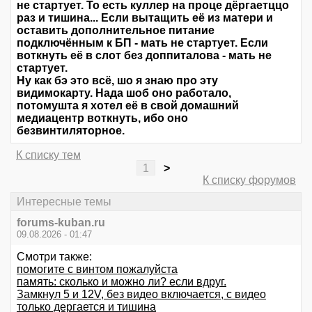
не стартует. То есть куллер на проце дёргаетццо
раз и тишина... Если вытащить её из матери и
оставить дополнительное питание
подключённым к БП - мать не стартует. Если
воткнуть её в слот без доппиталова - мать не
стартует.
Ну как бэ это всё, шо я знаю про эту
видимокарту. Нада шоб оно работало,
потомушта я хотел её в свой домашний
медиацентр воткнуть, ибо оно
безвинтиляторное.
К списку тем
1
>
К списку форумов
Интересные темы
forums-kuban.ru
09.08.2026 - 01:47
Смотри также:
помогите с винтом пожалуйста
память: сколько и можно ли? если вдруг.
Замкнул 5 и 12V, без видео включается, с видео
только дергается и тишина