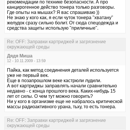
рекомендации по технике безопасности. А про
канцирогенное действо тонера только разговоры.
Где опыты на мышах? Я вас спрашиваю ))
Не знаю у кого как, я если чуток тонера "хватану"
желудок сразу сильно болит. От сюда спецодежда и
средства защиты использую "приличные".
Re: OFF: Заправки картриджей и загрязнение
окружающей среды
Дядя Миша
12 - 10.11.2009 - 13:59
Пайка, как метод соединения деталей используется
уже не первый век.
Еще в позапрошлом веке кастрюли лудили.
А вот картриджы заправлять начали сравнительно
недавно - с конца прошлого века. Каких-нибудь 15
лет от силы. О чем тут можно говорить?
Ни у кого в организме еще не набралось критической
массы радиоактивного урана, тьху, то есть тонера.
Re: OFF: Заправки картриджей и загрязнение
окружающей среды