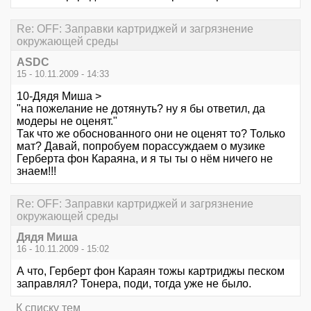
Re: OFF: Заправки картриджей и загрязнение
окружающей среды
ASDC
15 - 10.11.2009 - 14:33
10-Дядя Миша >
"на пожелание не дотянуть? ну я бы ответил, да
модеры не оценят."
Так что же обоснованного они не оценят то? Только
мат? Давай, попробуем порассуждаем о музике
Герберта фон Караяна, и я ты ты о нём ничего не
знаем!!!
Re: OFF: Заправки картриджей и загрязнение
окружающей среды
Дядя Миша
16 - 10.11.2009 - 15:02
А что, Герберт фон Караян тожы картриджы песком
заправлял? Тонера, поди, тогда уже не было.
К списку тем