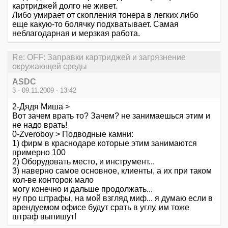
картриджей долго не живет.
Либо умирает от скопления тонера в легких либо
еще какую-то болячку подхватывает. Самая
неблагодарная и мерзкая работа.
Re: OFF: Заправки картриджей и загрязнение
окружающей среды
ASDC
3 - 09.11.2009 - 13:42
2-Дядя Миша >
Вот зачем врать то? Зачем? не занимаешься этим и
не надо врать!
0-Zveroboy > Подводные камни:
1) фирм в краснодаре которые этим занимаются
примерно 100
2) Оборудовать место, и инструмент...
3) наверно самое основное, клиенты, а их при таком
кол-ве конторок мало
могу конечно и дальше продолжать...
ну про штрафы, на мой взгляд миф... я думаю если в
арендуемом офисе будут срать в углу, им тоже
штраф выпишут!