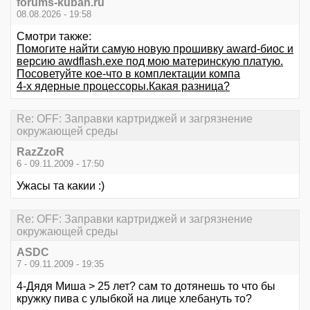
forums-kuban.ru
08.08.2026 - 19:58
Смотри также:
Помогите найти самую новую прошивку award-биос и
версию awdflash.exe под мою материнскую платую.
Посоветуйте кое-что в комплектации компа
4-х ядерные процессоры.Какая разница?
Re: OFF: Заправки картриджей и загрязнение
окружающей среды
RazZzoR
6 - 09.11.2009 - 17:50
Ужасы та какии :)
Re: OFF: Заправки картриджей и загрязнение
окружающей среды
ASDC
7 - 09.11.2009 - 19:35
4-Дядя Миша > 25 лет? сам то дотянешь то что бы
кружку пива с улыбкой на лице хлебануть то?