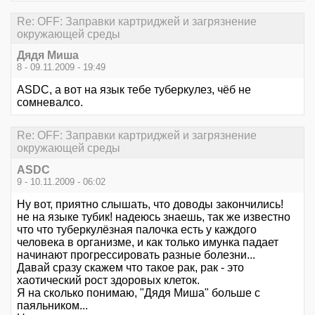
Re: OFF: Заправки картриджей и загрязнение
окружающей среды
Дядя Миша
8 - 09.11.2009 - 19:49
ASDC, а вот на язык тебе туберкулез, чёб не
сомневалсо.
Re: OFF: Заправки картриджей и загрязнение
окружающей среды
ASDC
9 - 10.11.2009 - 06:02
Ну вот, приятно слышать, что доводы закончились!
не на языке тубик! надеюсь знаешь, так же известно
что что туберкулёзная палочка есть у каждого
человека в организме, и как только имунка падает
начинают прогрессировать разные болезни...
Давай сразу скажем что такое рак, рак - это
хаотический рост здоровых клеток.
Я на сколько понимаю, "Дядя Миша" больше с
паяльником...