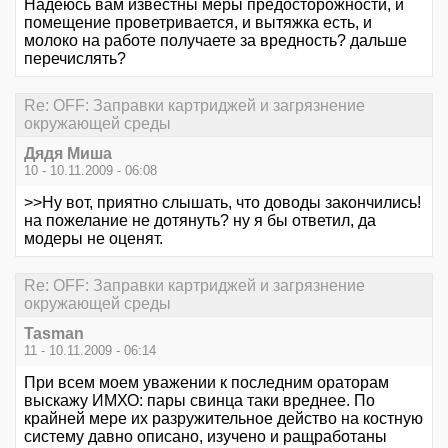
Надеюсь вам известны меры предосторожности, и
помещение проветривается, и вытяжка есть, и
молоко на работе получаете за вредность? дальше
перечислять?
Re: OFF: Заправки картриджей и загрязнение
окружающей среды
Дядя Миша
10 - 10.11.2009 - 06:08
>>Ну вот, приятно слышать, что доводы закончились!
на пожелание не дотянуть? ну я бы ответил, да
модеры не оценят.
Re: OFF: Заправки картриджей и загрязнение
окружающей среды
Tasman
11 - 10.11.2009 - 06:14
При всем моем уважении к последним ораторам
выскажу ИМХО: пары свинца таки вреднее. По
крайней мере их разружительное действо на костную
систему давно описано, изучено и ращработаны