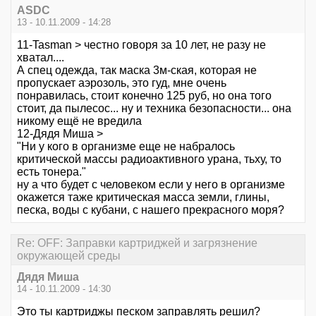
ASDC
13 - 10.11.2009 - 14:28
11-Tasman > честно говоря за 10 лет, не разу не
хватал....
А спец одежда, так маска 3м-ская, которая не
пропускает аэрозоль, это гуд, мне очень
понравилась, стоит конечно 125 руб, но она того
стоит, да пылесос... ну и техника безопасности... она
никому ещё не вредила
12-Дядя Миша >
"Ни у кого в организме еще не набралось
критической массы радиоактивного урана, тьху, то
есть тонера."
ну а что будет с человеком если у него в организме
окажется таже критическая масса земли, глины,
песка, воды с кубани, с нашего прекрасного моря?
Re: OFF: Заправки картриджей и загрязнение
окружающей среды
Дядя Миша
14 - 10.11.2009 - 14:30
Это ты картриджы песком заправлять решил?