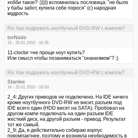
хобби такое? :))))) вспомнилась пословица: "не было
у бабы забот, купила себе порося" (с) народная
мудрость
Re: Как подружить ноутбучный DVD-RW с компом?
torNado
15 - 25.01.2010 - 16:35
11-cloctor >не проще ноут купить?
Или смысл чтобы позаниматься "онанизмом"? :)
Re: Как подружить ноутбучный DVD-RW с компом?
Stanlee
16 - 25.01.2010 - 16:50
2_4: Других приводов не подключено. На IDE ничего
кроме ноутбучного DVD-RW не висит, разъем под
IDE всего один (HDD висят на SATA). Пробовал на
другом компе подключать на один разъем IDE
жесткий диск, на другой разъем - привод. Результат
тот же самый.
2_9: Да, я действительно собираю корпус
покомпактнее, поэтому и возникла необходимость в