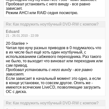
Пробовал установить с него винду - все равно
зависает.
Режим AHCI или RAID седня посмотрю.
Re: Как подружить ноутбучный DVD-RW с компом?
Eduard
21 - 26.01.2010 - 22:09
20-Stanlee >
Читая про кучу разных приводов в 0 подумалось что
в их числе был ещё хоть один ноутбучный, с
использованием сабжевого переходника. Раз такого
не было, то выходит что виноват или переходник или
сам привод.
Пробовал установить с него винду - все равно
зависает.
Если зависает в начальный момент это одно, а если
в конце установки, то совсем другое. Опять же -
имеются всяческие LiveCD, позволяющие загрузить
ОС с диска.
Re: Как подружить ноутбучный DVD-RW с компом?