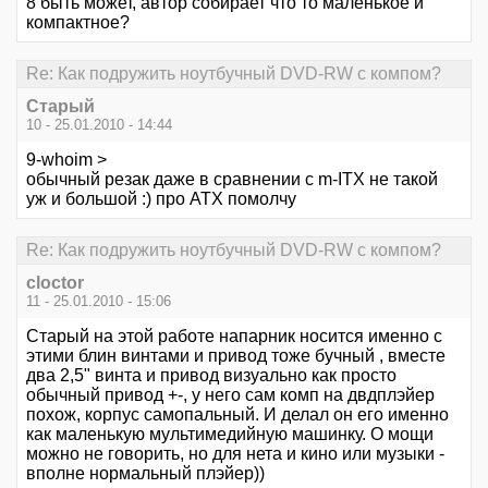
8 быть может, автор собирает что то маленькое и
компактное?
Re: Как подружить ноутбучный DVD-RW с компом?
Старый
10 - 25.01.2010 - 14:44
9-whoim >
обычный резак даже в сравнении с m-ITX не такой
уж и большой :) про АТХ помолчу
Re: Как подружить ноутбучный DVD-RW с компом?
cloctor
11 - 25.01.2010 - 15:06
Старый на этой работе напарник носится именно с
этими блин винтами и привод тоже бучный , вместе
два 2,5" винта и привод визуально как просто
обычный привод +-, у него сам комп на двдплэйер
похож, корпус самопальный. И делал он его именно
как маленькую мультимедийную машинку. О мощи
можно не говорить, но для нета и кино или музыки -
вполне нормальный плэйер))