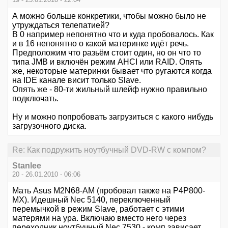
А можно больше конкретики, чтобы можно было не
утруждаться телепатией?
В 0 например непонятно что и куда пробовалось. Как
и в 16 непонятно о какой материнке идёт речь.
Предположим что разьём стоит один, но он что то
типа JMB и включён режим AHCI или RAID. Опять
же, некоторые материнки бывает что ругаются когда
на IDE канале висит только Slave.
Опять же - 80-ти жильный шлейф нужно правильно
подключать.
Ну и можно попробовать загрузиться с какого нибудь
загрузочного диска.
Re: Как подружить ноутбучный DVD-RW с компом?
Stanlee
20 - 26.01.2010 - 06:06
Мать Asus M2N68-AM (пробовал также на P4P800-
MX). Идешный Nec 5140, переключенный
перемычкой в режим Slave, работает с этими
матерями на ура. Включаю вместо него через
переходник ноутбучный Nec 7530 - комп зависает.