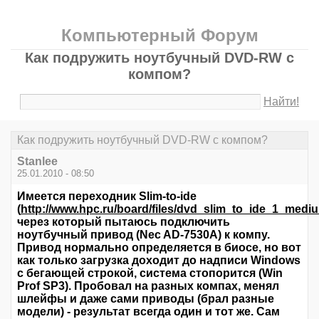
Компьютерный Форум
Как подружить ноутбучный DVD-RW с
компом?
Найти!
Как подружить ноутбучный DVD-RW с компом?
Stanlee
25.01.2010 - 08:50
Имеется переходник Slim-to-ide
(
http://www.hpc.ru/board/files/dvd_slim_to_ide_1_medi
через который пытаюсь подключить
ноутбучный привод (Nec AD-7530A) к компу.
Привод нормально определяется в биосе, но вот
как только загрузка доходит до надписи Windows
с бегающей строкой, система стопорится (Win
Prof SP3). Пробовал на разных компах, менял
шлейфы и даже сами приводы (брал разные
модели) - результат всегда один и тот же. Сам