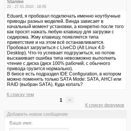
Stanlee
22 - 27.01.2010 - 18:05
Eduard, я пробовал подключать именно ноутбучные
приводы разных моделей. Винда зависает в
начальный момент установки, а конкретно после того
как просят нажать любую клавишу для загрузки с
сидирома. Жму клавишу, появляется типа
приветствие и на этом всё останавливается.
Пробовал загрузиться с LiveCD (Alt Linux 4.0
Desktop). Что-то успевает подгрузиться, но потом
выскакивает ошибка типа невозможно выполнить
чтение с диска (диск 100% рабочий, с обычного
привода грузится нормально).
В биосе есть подраздел IDE Configuration, в котором
можно поменять только SATA Mode: SATA, AHCI или
RAID (выбран SATA). Куда копать?
К списку тем
1
>
К списку форумов
Добавить новое сообщение
Ваше имя: