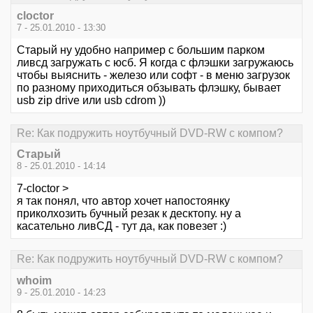
cloctor
7 - 25.01.2010 - 13:30
Старый ну удобно например с большим парком
ливсд загружать с юсб. Я когда с флэшки загружаюсь
чтобы выяснить - железо или софт - в меню загрузок
по разному приходиться обзывать флэшку, бывает
usb zip drive или usb cdrom ))
Re: Как подружить ноутбучный DVD-RW с компом?
Старый
8 - 25.01.2010 - 14:14
7-cloctor >
я так понял, что автор хочет напостоянку
приколхозить бучный резак к десктопу. ну а
касательно ливСД - тут да, как повезет :)
Re: Как подружить ноутбучный DVD-RW с компом?
whoim
9 - 25.01.2010 - 14:23