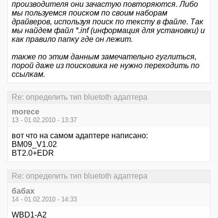
производителя они зачастую повторяются. Либо
мы пользуемся поиском по своим наборам
драйверов, используя поиск по тексту в файле. Так
мы найдем файл *.inf (информация для установки) и
как правило папку где он лежит.
также по этим данным замечательно гуглиться,
порой даже из поисковика не нужно переходить по
ссылкам.
Re: определить тип bluetoth адаптера
morece
13 - 01.02.2010 - 13:37
вот что на самом адаптере написано:
BM09_V1.02
BT2.0+EDR
Re: определить тип bluetoth адаптера
бабах
14 - 01.02.2010 - 14:33
WBD1-A2