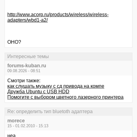
http://www.acorp.ru/products/wireless/wireless-
adapters/wbd1-a2/
ОНО?
Интересные темы
forums-kuban.ru
09.08.2026 - 08:51
Смотри также:
как слушать музыку с сд привода на компе
Дружба Ubuntu с USB HDD
Помогите с выбором цветного лазерного принтера
Re: определить тип bluetoth адаптера
morece
15 - 01.02.2010 - 15:13
неа