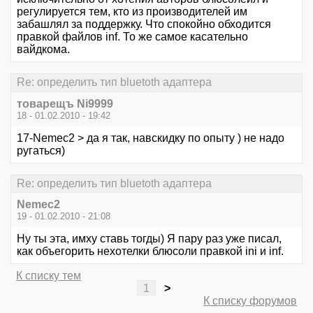
регулируется тем, кто из производителей им
забашлял за поддержку. Что спокойно обходится
правкой файлов inf. То же самое касательно
вайдкома.
Re: определить тип bluetoth адаптера
товарещъ Ni9999
18 - 01.02.2010 - 19:42
17-Nemec2 > да я так, навскидку по опыту ) не надо
ругаться)
Re: определить тип bluetoth адаптера
Nemec2
19 - 01.02.2010 - 21:08
Ну ты эта, имху ставь тогды) Я пару раз уже писал,
как объегорить нехотелки блюсоли правкой ini и inf.
К списку тем
1
>
К списку форумов