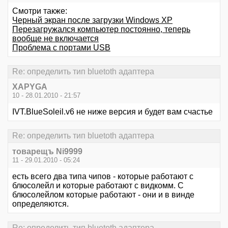
Смотри также:
Черный экран после загрузки Windows XP
Перезагружался компьютер постоянно, теперь
вообще не включается
Проблема с портами USB
Re: определить тип bluetoth адаптера
XAPYGA
10 - 28.01.2010 - 21:57
IVT.BlueSoleil.v6 не ниже версия и будет вам счастье
Re: определить тип bluetoth адаптера
товарещъ Ni9999
11 - 29.01.2010 - 05:24
есть всего два типа чипов - которые работают с
блюсолейл и которые работают с видкомм. С
блюсолейлом которые работают - они и в винде
определяются.
Re: определить тип bluetoth адаптера