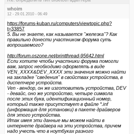
whoim
12 - 29.01.2010 - 06:49
https://forums-kuban.ru/computers/viewtopic.php?
t=33857
5. Вы не знаете, как называется "железка"? Как
правильно донести участником форума суть
вопрошаемого?
http://forum.oszone.net/printthread-95642.html
Если хотите чтобы участники форума помогли
вам, запрос необходимо оформлять в виде
VEN_ХХХХ&DEV_ХХХХ эти значения можно найти
на закладке "сведения" в свойствах устройства, в
диспетчере устройств.
Ven - вендор, он же изготовитель устройства, DEV
- девайс, оно же устройство, четыре символа
после этих букв, идентификационный номер,
который также присутствует в файле *.inf
(информация для установки) в пакете драйверов
для этого устройства.
Итак имея эти данные мы можем найти в
интернете драйвера на эти устройства, причем
надо учесть что в ноутбуках разного