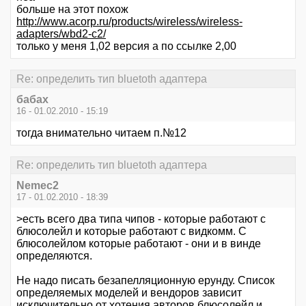
больше на этот похож
http://www.acorp.ru/products/wireless/wireless-
adapters/wbd2-c2/
только у меня 1,02 версия а по ссылке 2,00
Re: определить тип bluetoth адаптера
бабах
16 - 01.02.2010 - 15:19
тогда внимательно читаем п.№12
Re: определить тип bluetoth адаптера
Nemec2
17 - 01.02.2010 - 18:39
>есть всего два типа чипов - которые работают с
блюсолейл и которые работают с видкомм. С
блюсолейлом которые работают - они и в винде
определяются.
Не надо писать безапелляционную ерунду. Список
определяемых моделей и вендоров зависит
исключительно от хотения авторов блюсолейл и