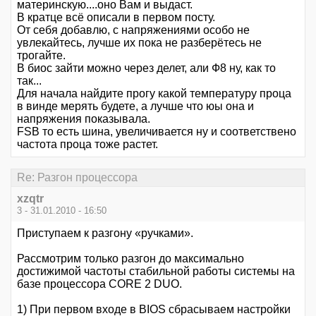
материнскую....оно Вам и выдаст.
В кратце всё описали в первом посту.
От себя добавлю, с напряжениями особо не
увлекайтесь, лучше их пока не разберётесь не
трогайте.
В биос зайти можно через делет, али Ф8 ну, как то
так...
Для начала найдите прогу какой температуру проца
в винде мерять будете, а лучше что юы она и
напряжения показывала.
FSB то есть шина, увеличивается ну и соответствено
частота проца тоже растет.
Re: Разгон процессора
xzqtr
3 - 31.01.2010 - 16:50
Приступаем к разгону «ручками».
Рассмотрим только разгон до максимально
достижимой частоты стабильной работы системы на
базе процессора CORE 2 DUO.
1) При первом входе в BIOS сбрасываем настройки