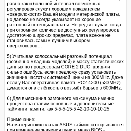
равно как и большой интервал возможных
регулировок служит хорошим показателем
«оверклокости» Вашей модели материнской платы,
но далеко не всегда указывает на хорошие
разгонный потенциал платы. Не редки случаи, когда
при огромном количестве доступных регулировок в
достаточно широких пределах, плата всё-же не
становилась самым лучшим выбором
оверклокеров…
5) Учитывая колоссальный разгоный потенциал
(особенно младших моделей) и массу статистических
данных по процессорам CORE 2 DUO, вряд-ли
сильно ошибусь, если предложу сразу установить
значение частоты системной шины на 300MHz. Даже
если у Вас оперативная память PC2-4300 (533MHz)
думается она с лёгкостью возьмёт барьер в 600MHz.
6) Для выяснения разгонного максимума именно
процессора ставим основные и дополнительные
тайминги памяти, как 5-5-5-15-5 42-10-10-10-25.
Примечание:
На материнских платах ASUS тайминги открываются
при изменении значения пункта меню BIOS -