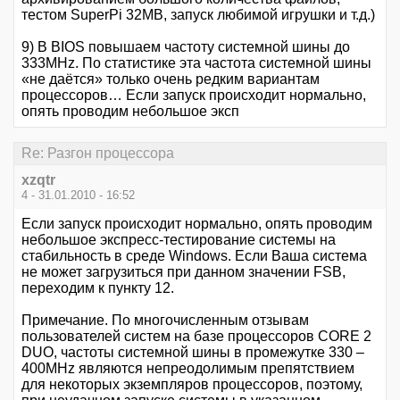
тестом SuperPi 32MB, запуск любимой игрушки и т.д.)
9) В BIOS повышаем частоту системной шины до
333MHz. По статистике эта частота системной шины
«не даётся» только очень редким вариантам
процессоров… Если запуск происходит нормально,
опять проводим небольшое эксп
Re: Разгон процессора
xzqtr
4 - 31.01.2010 - 16:52
Если запуск происходит нормально, опять проводим
небольшое экспресс-тестирование системы на
стабильность в среде Windows. Если Ваша система
не может загрузиться при данном значении FSB,
переходим к пункту 12.
Примечание. По многочисленным отзывам
пользователей систем на базе процессоров CORE 2
DUO, частоты системной шины в промежутке 330 –
400MHz являются непреодолимым препятствием
для некоторых экземпляров процессоров, поэтому,