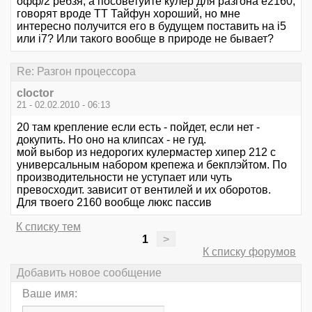
офф/2 ребзя, а посоветуйте кулер для разгона e2160,
говорят вроде TT Тайфун хороший, но мне
интересно получится его в будущем поставить на i5
или i7? Или такого вообще в природе не бывает?
Re: Разгон процессора
cloctor
21 - 02.02.2010 - 06:13
20 там крепление если есть - пойдет, если нет -
докупить. Но оно на клипсах - не гуд.
мой выбор из недорогих кулермастер хипер 212 с
универсальным набором крепежа и бекплэйтом. По
производительности не уступает или чуть
превосходит. зависит от вентилей и их оборотов.
Для твоего 2160 вообще люкс пассив
К списку тем
1
>
К списку форумов
Добавить новое сообщение
Ваше имя: