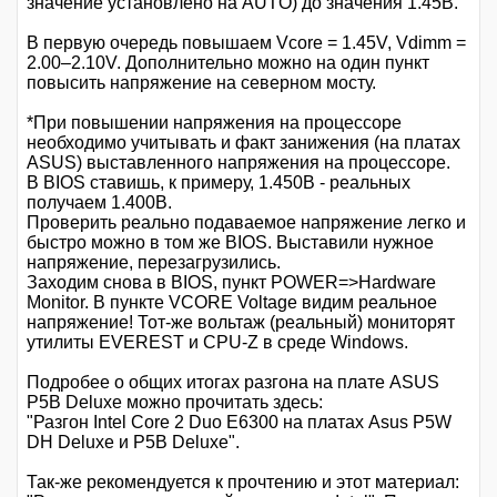
значение установлено на AUTO) до значения 1.45В.
В первую очередь повышаем Vcore = 1.45V, Vdimm =
2.00–2.10V. Дополнительно можно на один пункт
повысить напряжение на северном мосту.
*При повышении напряжения на процессоре
необходимо учитывать и факт занижения (на платах
ASUS) выставленного напряжения на процессоре.
В BIOS ставишь, к примеру, 1.450В - реальных
получаем 1.400В.
Проверить реально подаваемое напряжение легко и
быстро можно в том же BIOS. Выставили нужное
напряжение, перезагрузились.
Заходим снова в BIOS, пункт POWER=>Hardware
Monitor. В пункте VCORE Voltage видим реальное
напряжение! Тот-же вольтаж (реальный) мониторят
утилиты EVEREST и CPU-Z в среде Windows.
Подробее о общих итогах разгона на плате ASUS
P5B Deluxe можно прочитать здесь:
"Разгон Intel Core 2 Duo E6300 на платах Asus P5W
DH Deluxe и P5B Deluxe".
Так-же рекомендуется к прочтению и этот материал: