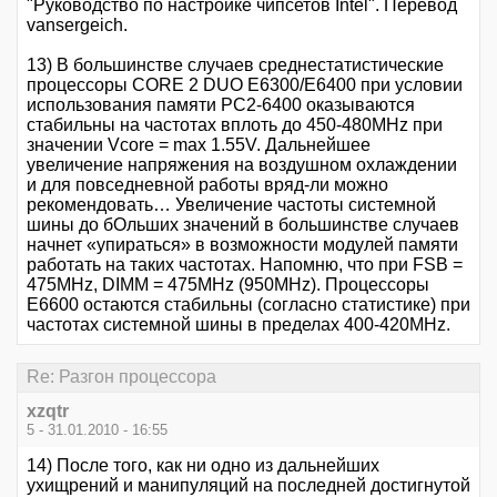
"Руководство по настройке чипсетов Intel". Перевод
vansergeich.
13) В большинстве случаев среднестатистические
процессоры CORE 2 DUO E6300/E6400 при условии
использования памяти PC2-6400 оказываются
стабильны на частотах вплоть до 450-480MHz при
значении Vcore = max 1.55V. Дальнейшее
увеличение напряжения на воздушном охлаждении
и для повседневной работы вряд-ли можно
рекомендовать… Увеличение частоты системной
шины до бОльших значений в большинстве случаев
начнет «упираться» в возможности модулей памяти
работать на таких частотах. Напомню, что при FSB =
475MHz, DIMM = 475MHz (950MHz). Процессоры
E6600 остаются стабильны (согласно статистике) при
частотах системной шины в пределах 400-420MHz.
Re: Разгон процессора
xzqtr
5 - 31.01.2010 - 16:55
14) После того, как ни одно из дальнейших
ухищрений и манипуляций на последней достигнутой