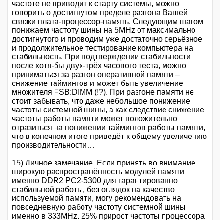
частоте не приводит к старту системы, можно
говорить о достигнутом пределе разгона Вашей
связки плата-процессор-память. Следующим шагом
понижаем частоту шины на 5MHz от максимально
достигнутого и проводим уже достаточно серьёзное
и продолжительное тестирование компьютера на
стабильность. При подтверждении стабильности
после хотя-бы двух-трёх часового теста, можно
приниматься за разгон оперативной памяти –
снижение таймингов и может быть увеличение
множителя FSB:DIMM (!?). При разгоне памяти не
стоит забывать, что даже небольшое понижение
частоты системной шины, а как следствие снижение
частоты работы памяти может положительно
отразиться на понижении таймингов работы памяти,
что в конечном итоге приведёт к общему увеличению
производительности…
15) Личное замечание. Если принять во внимание
широкую распространённость модулей памяти
именно DDR2 PC2-5300 для гарантированно
стабильной работы, без оглядок на качество
используемой памяти, могу рекомендовать на
повседневную работу частоту системной шины
именно в 333MHz. 25% прирост частоты процессора