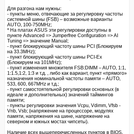
Для разгона нам нужны:
- пункты меню, отвечающие за регулировку частоты
системной шины (FSB) – возможные варианты
AUTO, 100-750MHz;
* На платах ASUS эти регулировки доступны в
пункте Advanced => Jumperfree Configuration => AI
Tuning => значение Manual;
- пункт блокирующий частоту шины PCI (Блокируем
на 33.3MHz);
- пункт блокирующий частоту шины PCI-Ex
(Блокируем на 101MHz);
- пункт изменения множителя FSB:DIMM – AUTO, 1:1,
1:1.5,1:2, 1:3 и т.д. , либо как вариант, пункт «прямого»
назначения номинальной частоты памяти – AUTO,
533, 600, 667MHz и т.д.;
- пункт самостоятельной регулировки основных (в
идеале и дополнительных) значений таймингов
памяти;
- пункты регулировки значения Vcpu, Vdimm, Vfsb -
Vnb, Vsb; (напряжение на процессоре, модулях
памяти, напряжения на шине, напряжение на
северном и южных мостах чипсеты).
Наличие всех вышеперечисленных пунктов в BIOS,