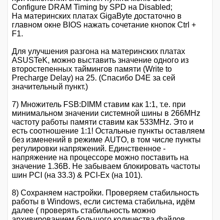
Configure DRAM Timing by SPD на Disabled;
На материнских платах GigaByte достаточно в
главном окне BIOS нажать сочетание кнопок Ctrl +
F1.
Для улучшения разгона на материнских платах
ASUSTeK, можно выставить значение одного из
второстепенных таймингов памяти (Write to
Precharge Delay) на 25. (Спасибо D4E за сей
значительный пункт.)
7) Множитель FSB:DIMM ставим как 1:1, т.е. при
минимальном значении системной шины в 266MHz
частоту работы памяти ставим как 533MHz. Это и
есть соотношение 1:1! Остальные пункты оставляем
без изменений в режиме AUTO, в том числе пункты
регулировки напряжений. Единственное -
напряжение на процессоре можно поставить на
значение 1.36В. Не забываем блокировать частоты
шин PCI (на 33.3) & PCI-Ex (на 101).
8) Сохраняем настройки. Проверяем стабильность
работы в Windows, если система стабильна, идём
далее ( проверять стабильность можно
архивированием большого количества файлов,