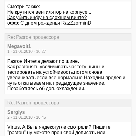
Смотри также:
Не крутится вентилятор на корпусе...
Как убить инфу на сдохшем винте?
офф: С днем рожденья RazZzorminD
Re: Разгон процессора
Megavolt1
1 - 31.01.2010 - 16:27
Разгон Интела делают по шине.
Как разгонять-увеличивать частоту шины и
тестировать на устойчивость,потом снова
увеличивать если все нормально.Находим предел и
чуть откатываем на предыдущее значение.
Позаботьтесь об доп. охлаждении.
Re: Разгон процессора
Sergiys
2 - 31.01.2010 - 16:45
Virtus, А Вы в яндекогугле смотрели? Пишите
"разгон" ну можете проц свой дописать или