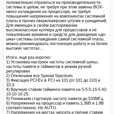
положительно отразиться на производительности
системы в целом, не требуя при этом замены BOX-
ового охлаждения на процессоре, не требуя
повышения напряжения на компонентах системной
платы и прочих оверклокерских штучек и ухищрений.
Для имеющих в своём распоряжении
высококлассные куллера для процессоров и не
пожалевшие времени и средств для доведения «до-
ума» системы охлаждения самой системной платы,
можно рекомендовать постоянную работу и на более
высоких частотах…
Итого, ещё раз коротко:
1) Установка настроек частоты системной шины,
частоты памяти и таймингов в режим ручной
регулировки.
2) Отключаем все Spread Spectrum.
3) Фиксация PCI-Ex & PCI на 101 (от 101 до 110) и
33.3.
4) Вручную ставим тайминги памяти на 5-5-5-15-5 42-
10-10-10-25.
5) Понижаем стартовую частоту памяти до 533МГц.
6) Напряжения на процессор и память 1.36В и 1.9В
соответственно. Не AUTO.
7) Напряжения на мостах чипсета и прочие ставим