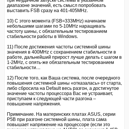
при неудачном запуске системы в указанном
диапазоне значений, есть смысл попробовать
выставить FSB сразу на 401-405MHz.
10) С этого момента (FSB=333MHz) начинаем
небольшими шагами по 5-10MHz наращивать
частоту шины, с обязательным тестированием
стабильности работы в Windows.
11) После достижения частоты системной шины
значения в 400MHz с сохранением стабильности в
работе, дальнейший прирост лучше делать с шагом в
1-2MHz, с опять-же обязательным тестированием
стабильности…
12) После того, как Ваша система, после очередного
повышения системной шины «отказалась» от старта,
либо сбросила на Default весь разгон, а достигнутое
значение частоты процессора Вас не устраивает,
приступаем к следующей части разгона –
повышение напряжения.
Примечание. На материнских платах ASUS, серии
P5B при разгоне системной шины, плата сама
повышает напряжение на процессоре (если это