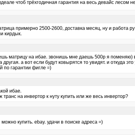
идеале чтоб трёхгодичная гарантия на весь девайс лесом н
трица примерно 2500-2600, доставка месяц, ну и работа ру
и кирдык.
ешь матрицу на ибае. звонишь мне даешь 500р я поменяю) в
 другая. а вот если будут ковырятся то увидят. и откуда это 
й по гарантии фигле =)
акой ибае.
 транс на инвертор к нуту купить или же весь инвертор?
 можно купить. ebay. удачи в поиске адреса =)