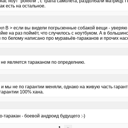
у нас ноут "роняли", с трапа самолета, раздолбали матрицу.
ак есть на остальное.
ил В > если вы видели погрызенные собакой вещи - уверяю
йке на раз поймёт, что случилось с ноутбуком. А в больши
 по белому написано про муравьёв-тараканов и прочих на
 не является тараканом по определнию.
к и мы не по гарантии меняли, однако на живую часть гаран
 гарантии 100% хана.
-таракан - боевой андроид будущего :-)