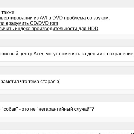
 также:
нвертировании из AVI в DVD проблема со звуком.
ли вразумить CD/DVD rom
еличить индекс производительности для HDD
ервисный центр Acer, могут поменять за деньги с сохранение
е заметил что тема старая :(
 "собак" - это не "негарантийный случай"?