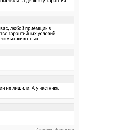
 Поменяли за денюжку, гарантия
 вас, любой приёмщик в
нстве гарантийных условий
секомых-животных.
тии не лишили. А у частника