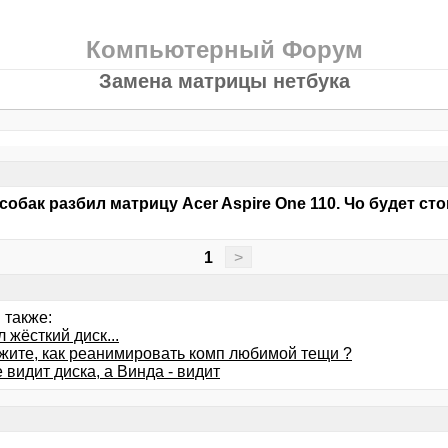
Компьютерный Форум
Замена матрицы нетбука
собак разбил матрицу Acer Aspire One 110. Чо будет стои
?
1
>
 также:
 жёсткий диск...
жите, как реанимировать комп любимой тещи ?
 видит диска, а Винда - видит