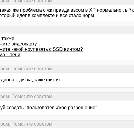
ром. Помогите советом.
такая же проблема с жк правда вьсом в ХР нормально , в 7
оторый идет в комплекте и все стало норм
 также:
ите видеокарту...
жите какой ноут взять с SSD винтом?
ма – тени
ром. Помогите советом.
дрова с диска, таже фигня.
ром. Помогите советом.
уй создать "пользовательское разрешение"
ром. Помогите советом.