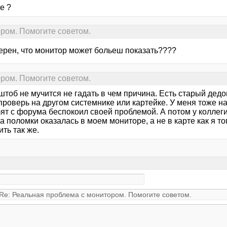
де ?
ром. Помогите советом.
верен, что монитор может больеш показать????
ром. Помогите советом.
штоб не мучится не гадать в чем причина. Есть старый дед
проверь на другом системнике или картейке. У меня тоже н
ят с форума беспокоил своей проблемой. А потом у коллеги
 поломки оказалась в моем мониторе, а не в карте как я то
ть так же.