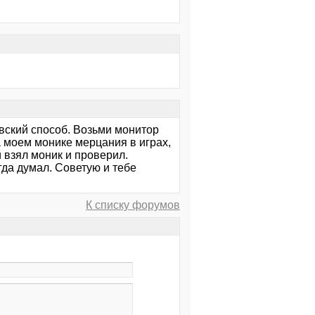
овский способ. Возьми монитор
а моем монике мерцания в играх,
 взял моник и проверил.
гда думал. Советую и тебе
К списку форумов