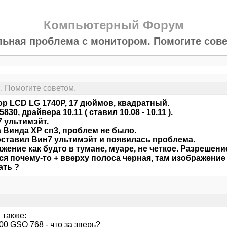
Компьютерный Форум
льная проблема с монитором. Помогите сове
. Помогите советом.
р LCD LG 1740P, 17 дюймов, квадратный.
830, драйвера 10.11 ( ставил 10.08 - 10.11 ).
 ультимэйт.
 Винда ХР сп3, проблем не было.
ставил Вин7 ультимэйт и появилась проблема.
жение как будто в тумане, муаре, не четкое. Разрешени
ся почему-то + вверху полоса черная, там изображени
ать ?
 также:
600 GSO 768 - что за зверь?