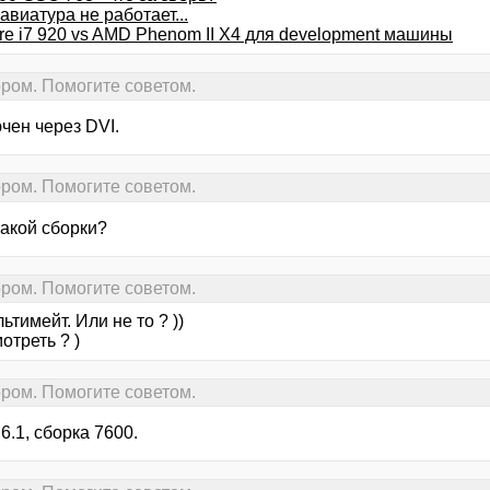
виатура не работает...
ore i7 920 vs AMD Phenom II X4 для development машины
ром. Помогите советом.
чен через DVI.
ром. Помогите советом.
какой сборки?
ром. Помогите советом.
ьтимейт. Или не то ? ))
мотреть ? )
ром. Помогите советом.
6.1, сборка 7600.