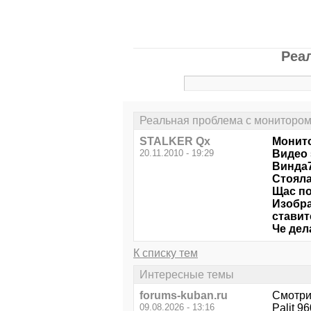
Реа
Реальная проблема с монитором
STALKER Qx
Монито
20.11.2010 - 19:29
Видео 5
Винда7
Стояла
Щас по
Изобра
ставит
Че дел
К списку тем
Интересные темы
forums-kuban.ru
Смотри
09.08.2026 - 13:16
Palit 9