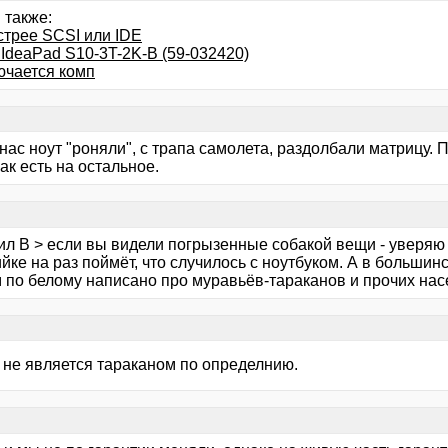
 также:
стрее SCSI или IDE
 IdeaPad S10-3T-2K-B (59-032420)
ючается комп
у нас ноут "роняли", с трапа самолета, раздолбали матрицу.
ак есть на остальное.
ил В > если вы видели погрызенные собакой вещи - уверяю
йке на раз поймёт, что случилось с ноутбуком. А в больши
 по белому написано про муравьёв-тараканов и прочих на
 не является тараканом по определнию.