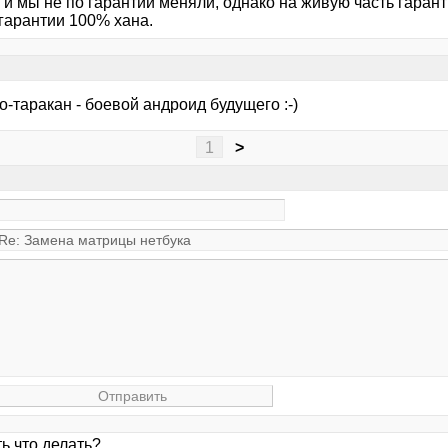
к и мы не по гарантии меняли, однако на живую часть гаран
 гарантии 100% хана.
-таракан - боевой андроид будущего :-)
1
>
ь что делать?