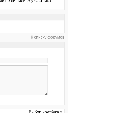
тии не лишили. А у частника
К списку форумов
Выбор ноутбука »