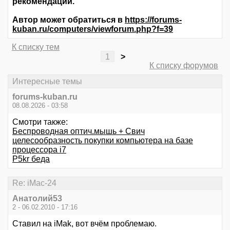
рекомендации.
Автор может обратиться в
https://forums-
kuban.ru/computers/viewforum.php?f=39
К списку тем
1
>
К списку форумов
Интересные темы
forums-kuban.ru
08.08.2026 - 03:58
Смотри также:
Беспроводная оптич.мышь + Свич
целесообразность покупки компьютера на базе
процессора i7
P5kr беда
Re: iMac-24
Анатолий53
2 - 06.02.2010 - 17:16
Ставил на iMak, вот вчём проблемаю.