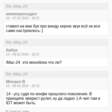
Re: iMac-24
мимопроходил
10 - 07.02.2010 - 18:51
ставил на мак бук про винду херню звук всё ок все
само настроилось :)
Re: iMac-24
бабах
14 - 09.02.2010 - 18:27
iMac-24 это моноблок что ли?
Re: iMac-24
Михаил В
15 - 09.02.2010 - 20:12
14 - угу, судя по конфе прошлого поколения. В
принципе эверест рулит, ну да ладно :) А чип там и
IDT может быть.
К списку тем