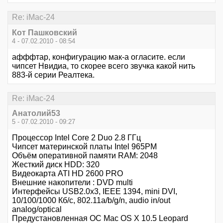
Re: iMac-24
Кот Пашковский
4 - 07.02.2010 - 08:54
афффтар, конфигурацию мак-а огласите. если
чипсет Нвидиа, то скорее всего звучка какой нить
883-й серии Реалтека.
Re: iMac-24
Анатолий53
5 - 07.02.2010 - 09:27
Процессор Intel Core 2 Duo 2.8 ГГц
Чипсет материнской платы Intel 965PM
Объём оперативной памяти RAM: 2048
Жесткий диск HDD: 320
Видеокарта ATI HD 2600 PRO
Внешние накопители : DVD multi
Интерфейсы USB2.0x3, IEEE 1394, mini DVI,
10/100/1000 Кб/с, 802.11a/b/g/n, audio in/out
analog/optical
Предустановленная ОС Mac OS X 10.5 Leopard