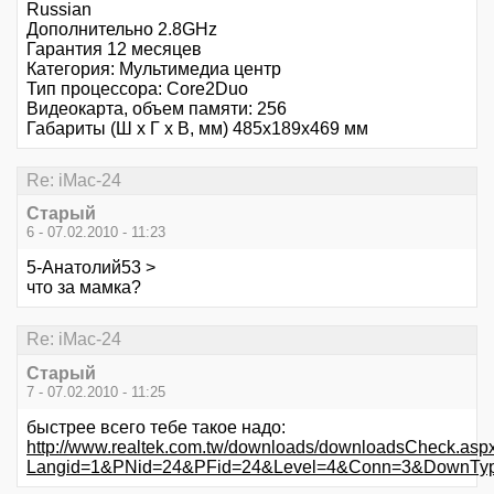
Russian
Дополнительно 2.8GHz
Гарантия 12 месяцев
Категория: Мультимедиа центр
Тип процессора: Core2Duo
Видеокарта, объем памяти: 256
Габариты (Ш х Г х В, мм) 485х189х469 мм
Re: iMac-24
Старый
6 - 07.02.2010 - 11:23
5-Анатолий53 >
что за мамка?
Re: iMac-24
Старый
7 - 07.02.2010 - 11:25
быстрее всего тебе такое надо:
http://www.realtek.com.tw/downloads/downloadsCheck.asp
Langid=1&PNid=24&PFid=24&Level=4&Conn=3&DownTyp