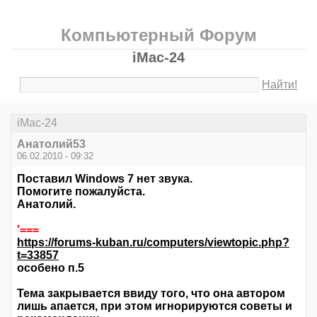
Компьютерный Форум
iMac-24
Найти!
iMac-24
Анатолий53
06.02.2010 - 09:32
Поставил Windows 7 нет звука.
Помогите пожалуйста.
Анатолий.
'===
https://forums-kuban.ru/computers/viewtopic.php?
t=33857
особено п.5
Тема закрывается ввиду того, что она автором
лишь апается, при этом игнорируются советы и