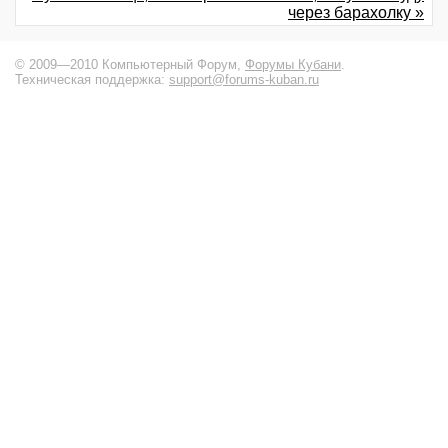
через барахолку »
© 2009—2010 Компьютерный Форум,
Форумы Кубани
.
Техническая поддержка:
support@forums-kuban.ru