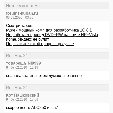
Интересные темы
forums-kuban.ru
08.08.2026 - 03:58
Смотри также:
нужен мощный комп для разработчика 1С 8.1
Не работает привод DVD+RW на ноуте HP+Vista
home. Яндекс не рулит
Подскажите какой процессор лучше
Re: iMac-24
товарещъ Ni9999
8 - 07.02.2010 - 12:19
сначала ставят, потом думают, печально
Re: iMac-24
Кот Пашковский
9 - 07.02.2010 - 17:59
скорее всего ALC850 и ich7