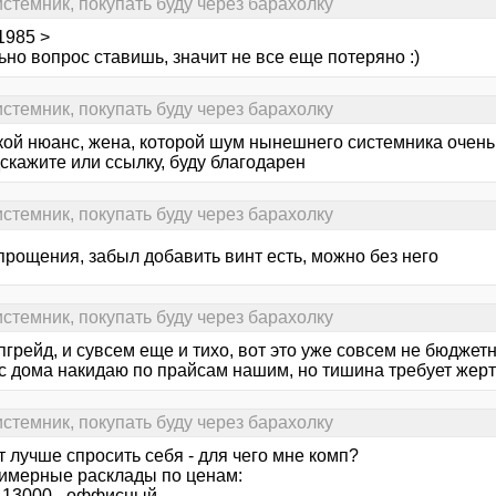
стемник, покупать буду через барахолку
1985 >
но вопрос ставишь, значит не все еще потеряно :)
стемник, покупать буду через барахолку
кой нюанс, жена, которой шум нынешнего системника очень 
скажите или ссылку, буду благодарен
стемник, покупать буду через барахолку
прощения, забыл добавить винт есть, можно без него
стемник, покупать буду через барахолку
пгрейд, и сувсем еще и тихо, вот это уже совсем не бюджетн
с дома накидаю по прайсам нашим, но тишина требует жертв,
стемник, покупать буду через барахолку
 лучше спросить себя - для чего мне комп?
римерные расклады по ценам:
- 13000 - оффисный