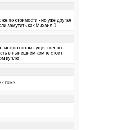
к же по стоимости - но уже другая
сли замутить как Михаил В
ное можно потом существенно
есть в нынешнем компе стоит
том куплю
ик тоже