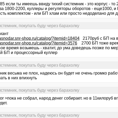
85 если ты имеешь ввиду тихий системник - это корпус - то
за 1800-2200, куллеры и регуляторы оборотов - еще1000, и
 есть комплектом - или БП хлам или просто недоделано для
стемник, покупать буду через барахолку
иант
krasnodar.snr-shop.ru/catalog/?itemid=18404
2170руб с БП на 
krasnodar.snr-shop.ru/catalog/?itemid=3576
2700 БП тоже вре
вое время возьмешь - хватит, до ума доведешь позже по ме
й БП и процессорный куллер
стемник, покупать буду через барахолку
ник весьма не плох, надеюсь он будет не очень громко рабо
ать в них впихнуть
стемник, покупать буду через барахолку
tor >пока не собрал, народ денег собирает. но в 11килоруб 
дет.
стемник, покупать буду через барахолку