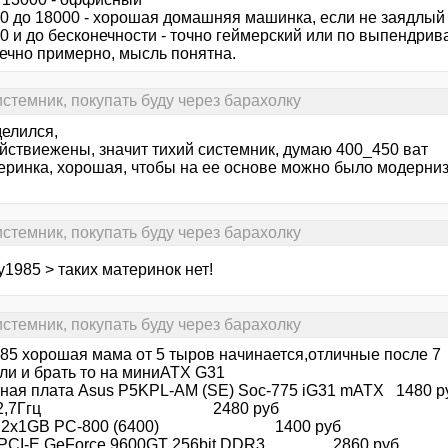
00 до 18000 - хорошая домашняя машинка, если не заядлый
0 и до бесконечности - точно геймерский или по выпендрив
нечно примерно, мысль понятна.
стемник, покупать буду через барахолку
делился,
ойствиежены, значит тихий системник, думаю 400_450 ват
теринка, хорошая, чтобы на ее основе можно было модерни
стемник, покупать буду через барахолку
y1985 > таких материнок нет!
стемник, покупать буду через барахолку
985 хорошая мама от 5 тыров начинается,отличные после 7
сли и брать то на миниАТХ G31
ная плата Asus P5KPL-AM (SE) Soc-775 iG31 mATX 1480 р
00 2,7Ггц 2480 руб
ть 2х1GB PC-800 (6400) 1400 руб
 PCI-E GeForce 9600GT 256bit DDR3 2860 руб