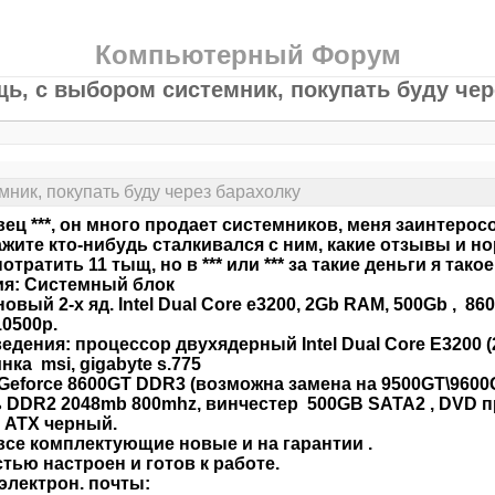
Компьютерный Форум
ь, с выбором системник, покупать буду чер
ник, покупать буду через барахолку
ец ***, он много продает системников, меня заинтеросо
жите кто-нибудь сталкивался с ним, какие отзывы и н
отратить 11 тыщ, но в *** или *** за такие деньги я тако
я: Системный блок
новый 2-х яд. Intel Dual Core e3200, 2Gb RAM, 500Gb , 86
10500р.
ведения: процессор двухядерный Intel Dual Core E3200 (
нка msi, gigabyte s.775
Geforce 8600GT DDR3 (возможна замена на 9500GT\9600
 DDR2 2048mb 800mhz, винчестер 500GB SATA2 , DVD пр
 ATX черный.
все комплектующие новые и на гарантии .
тью настроен и готов к работе.
электрон. почты: