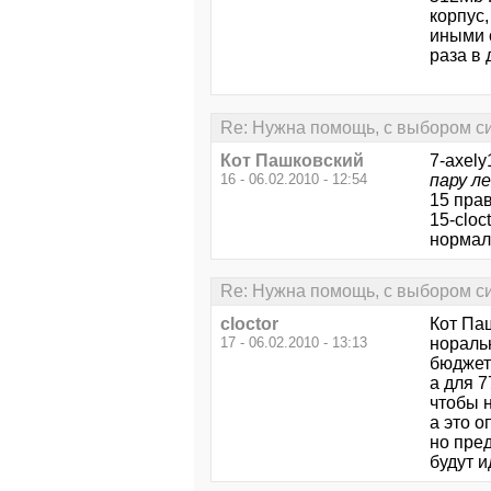
корпус,
иными с
раза в
Re: Нужна помощь, с выбором си
Кот Пашковский
7-axely
16 - 06.02.2010 - 12:54
пару л
15 прав
15-cloct
нормаль
Re: Нужна помощь, с выбором си
cloctor
Кот Паш
17 - 06.02.2010 - 13:13
нораль
бюджет 
а для 7
чтобы 
а это о
но пре
будут 