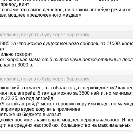
 привод, винт
ловами это самое дешевое, ни о каком апгрейде речи и не 
 два мощнее предложенного маздаем
стемник, покупать буду через барахолку
1985 >
а что можно существенного собрать за 11000, ко
ет
ильно говорит.
or >
хорошая мама от 5 тыров начинается,отличные посл
ная от 3000 р.
стемник, покупать буду через барахолку
ковский согласен, ты собрал тогда сверхбюджетку? как тес
ная под апгрейд i5 там да можно за 3500 найти, но минима
в 22-25, но под апгрейд
75 какой апгрейд? может хорошую кору или квад - но маму 
например видео докупить приличнее
пять же из бюджета вылазит
дложенное уже значительно мощнее первоначального. И не
идти на средних настройках, большинство на максимальных