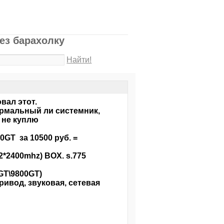
ез барахолку
Найти!
вал этот.
ормальный ли системник,
е не куплю
00GT за 10500 руб. =
2*2400mhz) BOX. s.775
GT\9800GT)
ивод, звуковая, сетевая