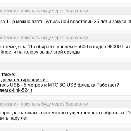
стемник, покупать буду через барахолку
за 11 р можно взять бутыль ной властелин 25 лет и закуси, 
стемник, покупать буду через барахолку
по теме, я за 11 собирал с процем Е5600 и видео 9800GT и 
ийное, и на голову выше этой ерунды
 также:
 днем тестировщика!!!
тель USB - 5 метров и МТС 3G USB флешка.Работает?
дем d-link-524 t
стемник, покупать буду через барахолку
опрос, к знатокам, а что можно существенного собрать за 1
ить пару лет