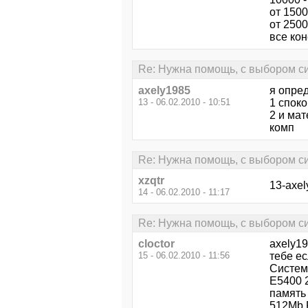
от 150
от 2500
все ко
Re: Нужна помощь, с выбором си
axely1985
я опре
13 - 06.02.2010 - 10:51
1 спок
2 и ма
комп
Re: Нужна помощь, с выбором си
xzqtr
13-axel
14 - 06.02.2010 - 11:17
Re: Нужна помощь, с выбором си
cloctor
axely1
15 - 06.02.2010 - 11:56
тебе е
Систем
Е54
памя
512Mb