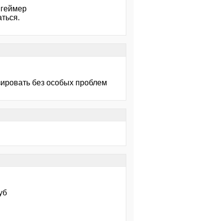
 геймер
аться.
зировать без особых проблем
уб