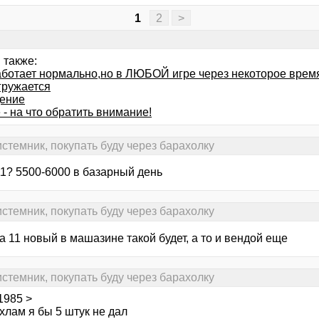
1
2
>
 также:
аботает нормально,но в ЛЮБОЙ игре через некоторое время
гружается
ение
- на что обратить внимание!
стемник, покупать буду через барахолку
11? 5500-6000 в базарный день
стемник, покупать буду через барахолку
за 11 новый в машазине такой будет, а то и вендой еще
стемник, покупать буду через барахолку
1985 >
 хлам я бы 5 штук не дал