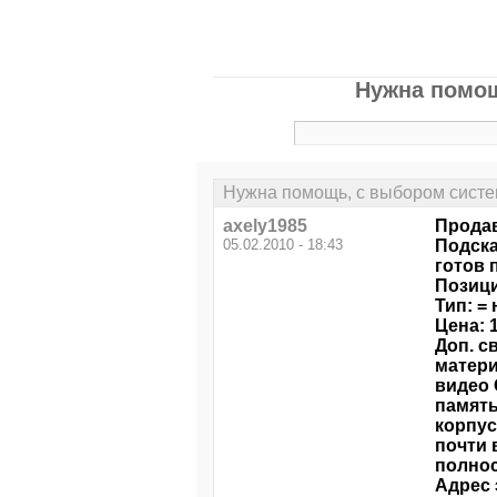
Нужна помощ
Нужна помощь, с выбором систем
axely1985
Продав
05.02.2010 - 18:43
Подска
готов п
Позици
Тип: = 
Цена: 
Доп. с
матери
видео 
память
корпус
почти 
полнос
Адрес 