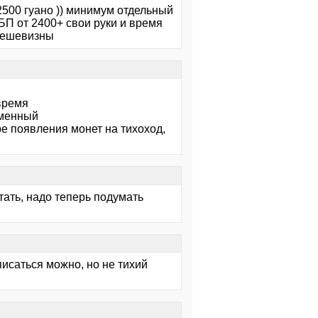
 2500 гуано )) минимум отдельный
 БП от 2400+ свои руки и время
 дешевизны
время
менный
ре появления монет на тихоход,
тать, надо теперь подумать
вписаться можно, но не тихий