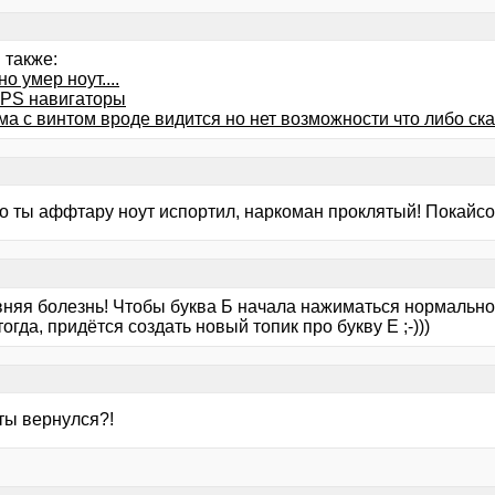
 также:
о умер ноут....
PS навигаторы
а с винтом вроде видится но нет возможности что либо ска
то ты аффтару ноут испортил, наркоман проклятый! Покайсо
вняя болезнь! Чтобы буква Б начала нажиматься нормально 
 тогда, придётся создать новый топик про букву Е ;-)))
ты вернулся?!