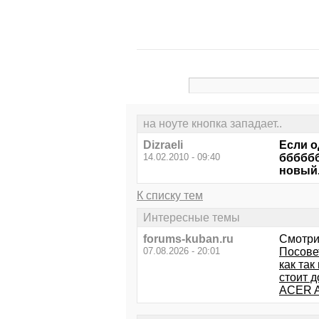
на ноуте кнопка западает..
Dizraeli
Если о
14.02.2010 - 09:40
бббббб
новый.
К списку тем
Интересные темы
forums-kuban.ru
Смотри
07.08.2026 - 20:01
Посовет
как та
стоит 
ACER A