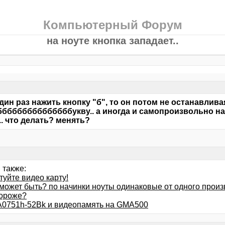
Компьютерный Форум
на ноуте кнопка западает..
дин раз нажить кнопку "б", то он потом не останавлива
ббббббббббббббукву.. а иногда и самопроизвольно нач
. что делать? менять?
 также:
уйте видео карту!
к может быть? по начинки ноуты одинаковые от одного прои
дороже?
0751h-52Bk и видеопамять на GMA500