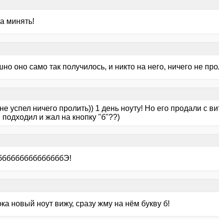
а минять!
но оно само так получилось, и никто на него, ничего не про
не успел ничего пролить)) 1 день ноуту! Но его продали с вит
подходил и жал на кнопку "б"??)
ббббббббббббббЭ!
ока новый ноут вижу, сразу жму на нём букву б!