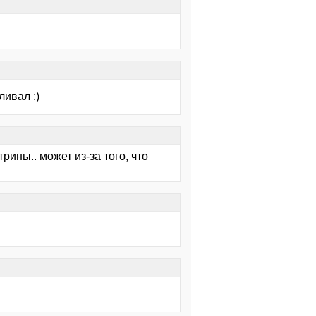
ливал :)
рины.. может из-за того, что