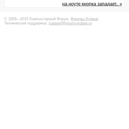
на ноуте кнопка западает.. »
© 2009—2010 Компьютерный Форум,
Форумы Кубани
.
Техническая поддержка:
support@forums-kuban.ru