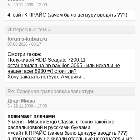
5 - 29.11.2009 - 12:09
4: сайт К ПРАЙС (зачем было цензуру вводить ???)
Интересные темы
forums-kuban.ru
07.08.2026 - 08:17
Смотри также:
Полуживой HDD Seagate 7200.11
остановился на hp pavilion 3065 - или искал и не
нашел acer 8930 =(( стоит ли?
Хочу заказать нетбук с Америки...
Re: Лазерная гравировка клавиатуры
Дядя Миша
6 - 29.11.2009 - 13:03
пожимает плечами
У меня - Mitsumi Ergo Classic с точно такой же
распальцовкой и русскими буквами.
>>сайт К ПРАЙС (зачем было цензуру вводить ???)
а чтоб рекламу не кидали отдельные несознательные