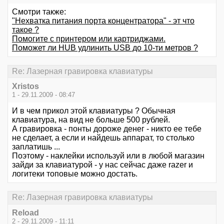
Смотри также:
"Нехватка питания порта концентратора" - эт что
такое ?
Помогите с принтером или картриджами.
Поможет ли HUB удлинить USB до 10-ти метров ?
Re: Лазерная гравировка клавиатуры
Xristos
1 - 29.11.2009 - 08:47
И в чем прикол этой клавиатуры ? Обычная
клавиатура, на вид не больше 500 рублей.
А гравировка - понты дороже денег - никто ее тебе
не сделает, а если и найдешь аппарат, то столько
заплатишь ...
Поэтому - наклейки используй или в любой магазин
зайди за клавиатурой - у нас сейчас даже razer и
логитеки топовые можно достать.
Re: Лазерная гравировка клавиатуры
Reload
2 - 29.11.2009 - 11:11