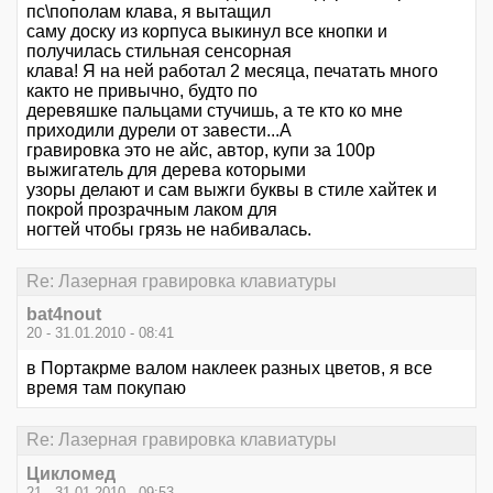
пс\пополам клава, я вытащил
саму доску из корпуса выкинул все кнопки и
получилась стильная сенсорная
клава! Я на ней работал 2 месяца, печатать много
както не привычно, будто по
деревяшке пальцами стучишь, а те кто ко мне
приходили дурели от завести...А
гравировка это не айс, автор, купи за 100р
выжигатель для дерева которыми
узоры делают и сам выжги буквы в стиле хайтек и
покрой прозрачным лаком для
ногтей чтобы грязь не набивалась.
Re: Лазерная гравировка клавиатуры
bat4nout
20 - 31.01.2010 - 08:41
в Портакрме валом наклеек разных цветов, я все
время там покупаю
Re: Лазерная гравировка клавиатуры
Цикломед
21 - 31.01.2010 - 09:53