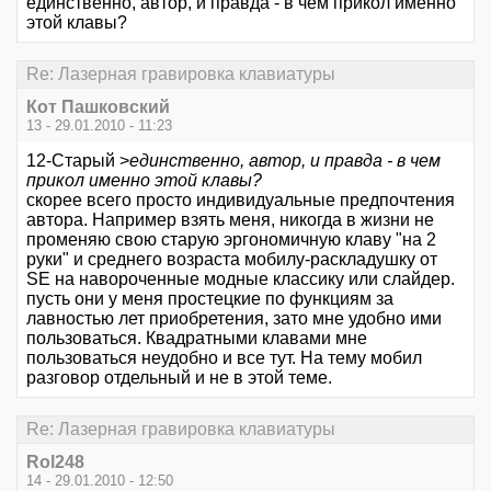
единственно, автор, и правда - в чем прикол именно
этой клавы?
Re: Лазерная гравировка клавиатуры
Кот Пашковский
13 - 29.01.2010 - 11:23
12-Старый >
единственно, автор, и правда - в чем
прикол именно этой клавы?
скорее всего просто индивидуальные предпочтения
автора. Например взять меня, никогда в жизни не
променяю свою старую эргономичную клаву "на 2
руки" и среднего возраста мобилу-раскладушку от
SE на навороченные модные классику или слайдер.
пусть они у меня простецкие по функциям за
лавностью лет приобретения, зато мне удобно ими
пользоваться. Квадратными клавами мне
пользоваться неудобно и все тут. На тему мобил
разговор отдельный и не в этой теме.
Re: Лазерная гравировка клавиатуры
Rol248
14 - 29.01.2010 - 12:50