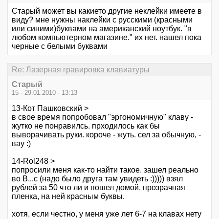
Старый может вы какието другие неклейки имеете в
виду? мне нужны наклейки с русскими (красными
или синими)буквами на американский ноутбук. "в
любом компьютерном магазине." их нет. нашел пока
черные с белыми буквами
Re: Лазерная гравировка клавиатуры
Старый
15 - 29.01.2010 - 13:13
13-Кот Пашковский >
в свое время попробовал "эргономичную" клаву -
жутко не понравилсь. прходилось как бы
выворачивать руки. короче - жуть. сел за обычную, -
вау :)
14-Rol248 >
попросили меня как-то найти такое. зашел реально
во В...с (надо было друга там увидеть :))))) взял
рублей за 50 что ли и пошел домой. прозрачная
пленка, на ней красным буквы.
хотя, если честно, у меня уже лет 6-7 на клавах нету