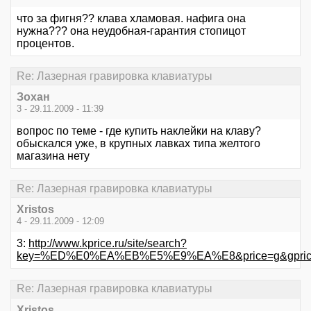
что за фигня?? клава хламовая. нафига она
нужна??? она неудобная-гарантия стопицот
процентов.
Re: Лазерная гравировка клавиатуры
Зохан
3 - 29.11.2009 - 11:39
вопрос по теме - где купить наклейки на клаву?
обыскался уже, в крупных лавках типа желтого
магазина нету
Re: Лазерная гравировка клавиатуры
Xristos
4 - 29.11.2009 - 12:09
3:
http://www.kprice.ru/site/search?
key=%ED%E0%EA%EB%E5%E9%EA%E8&price=g&gprice=0
Re: Лазерная гравировка клавиатуры
Xristos