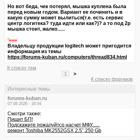
Но вот беда, чек потерял, мышка куплена была
перед новым годом. Вариант ее починить и в
какую сумму может вылиться(т.е. есть сервис
центр логитека? туда идти или как?)? а то под 2р
мышка стоит, жалко......
'===
Владельцу продукции logitech может пригодится
информация из темы
https://forums-kuban.ru/computers/thread834.html
К списку тем
1
>
К списку форумов
Интересные темы
forums-kuban.ru
07.08.2026 - 18:04
Смотри также:
Пищит БП!
Подскажите пожалуйтсо насчет МФУ......
ремонт Toshiba MK2552GSX 2.5" 250 Gb