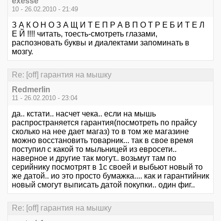
exesse
10 - 26.02.2010 - 21:49
З А К О Н О З А Щ И Т Е П Р А В П О Т Р Е Б И Т Е Л
Е Й !!!! читать, тоесть-смотреть глазами,
распозновать буквы и диалектами запоминать в
мозгу.
Re: [off] гарантия на мышку
Redmerlin
11 - 26.02.2010 - 23:04
да.. кстати.. насчет чека.. если на мышь
распространяется гарантия(посмотреть по прайсу
сколько на нее дает магаз) то в том же магазине
можно восстановить товарник... так в свое время
поступил с какой то мыльницей из евросети..
наверное и другие так могут.. возьмут там по
серийнику посмотрят в 1с своей и выбьют новый то
же датой.. ио это просто бумажка.... как и гарантийник
новый смогут выписать датой покупки.. один фиг..
Re: [off] гарантия на мышку