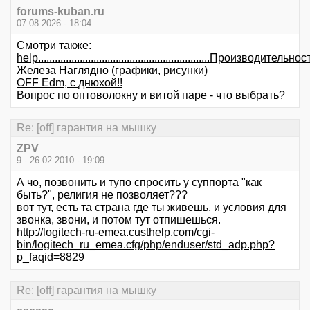
forums-kuban.ru
07.08.2026 - 18:04
Смотри также:
help..............................................................Производительнос
Железа Наглядно (графики, рисунки)
OFF Edm, с днюхой!!
Вопрос по оптоволокну и витой паре - что выбрать?
Re: [off] гарантия на мышку
ZPV
9 - 26.02.2010 - 19:09
А чо, позвонить и тупо спросить у суппорта "как
быть?", религия не позволяет???
вот тут, есть та страна где ты живешь, и условия для
звонка, звони, и потом тут отпишешься.
http://logitech-ru-emea.custhelp.com/cgi-
bin/logitech_ru_emea.cfg/php/enduser/std_adp.php?
p_faqid=8829
Re: [off] гарантия на мышку