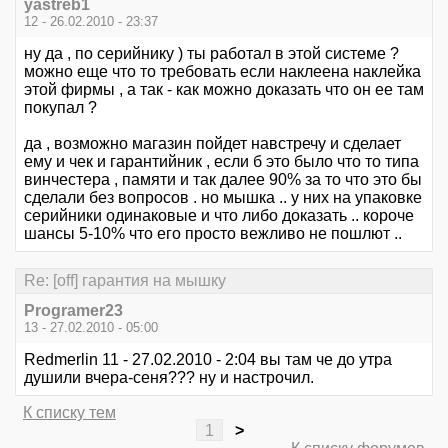
yastreb1
12 - 26.02.2010 - 23:37
ну да , по серийнику ) ты работал в этой системе ?
можно еще что то требовать если наклеена наклейка
этой фирмы , а так - как можно доказать что он ее там
покупал ?
да , возможно магазин пойдет навстречу и сделает
ему и чек и гарантийник , если б это было что то типа
винчестера , памяти и так далее 90% за то что это бы
сделали без вопросов . но мышка .. у них на упаковке
серийники одинаковые и что либо доказать .. короче
шансы 5-10% что его просто вежливо не пошлют ..
Re: [off] гарантия на мышку
Programer23
13 - 27.02.2010 - 05:00
Redmerlin 11 - 27.02.2010 - 2:04 вы там че до утра
душили вчера-сеня??? ну и настрочил.
К списку тем
1
>