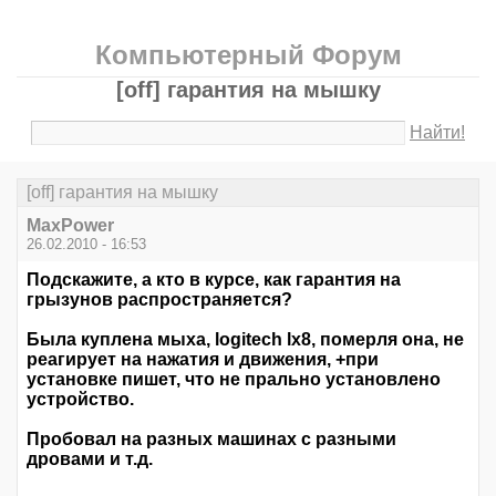
Компьютерный Форум
[off] гарантия на мышку
Найти!
[off] гарантия на мышку
MaxPower
26.02.2010 - 16:53
Подскажите, а кто в курсе, как гарантия на
грызунов распространяется?
Была куплена мыха, logitech lx8, померля она, не
реагирует на нажатия и движения, +при
установке пишет, что не прально установлено
устройство.
Пробовал на разных машинах с разными
дровами и т.д.