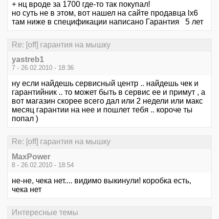
+ нц вроде за 1700 где-то так покупал!
но суть не в этом, вот нашел на сайте продавца lx6
там ниже в спецификации написано Гарантия 5 лет
Re: [off] гарантия на мышку
yastreb1
7 - 26.02.2010 - 18:36
ну если найдешь сервисный центр .. найдешь чек и
гарантийник .. то может быть в сервис ее и примут , а
вот магазин скорее всего дал или 2 недели или макс
месяц гарантии на нее и пошлет тебя .. короче ты
попал )
Re: [off] гарантия на мышку
MaxPower
8 - 26.02.2010 - 18:54
не-не, чека нет.... видимо выкинули! коробка есть,
чека нет
Интересные темы