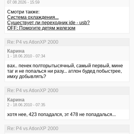
07.08.2026 - 15:59
Смотри также:
Система охлаждения...
Существует ли переходник ide - usb?
OFF: Помогите детям железом
Re: P4 vs AtlonXP 2000
Карина
1 - 18.06.2010 - 07:34
вах.. пенек полторытысячный, самый первый, мине
таг и не попалься ни разу... атлон будед побыстрее,
имху добывлять?
Re: P4 vs AtlonXP 2000
Карина
2 - 18.06.2010 - 07:35
хотя нее, 423 попадался, эт 478 не попадалься...
Re: P4 vs AtlonXP 2000