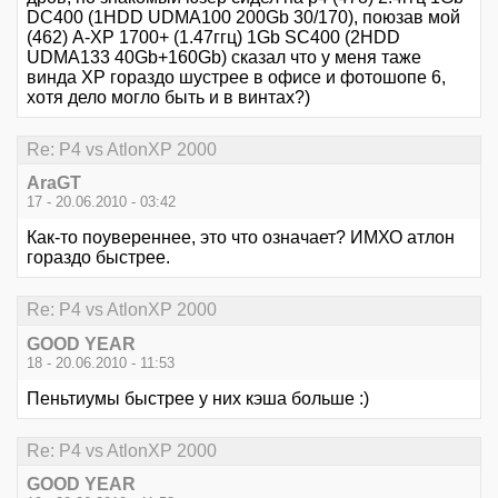
DC400 (1HDD UDMA100 200Gb 30/170), поюзав мой
(462) А-ХР 1700+ (1.47ггц) 1Gb SC400 (2HDD
UDMA133 40Gb+160Gb) сказал что у меня таже
винда ХР гораздо шуcтрее в офисе и фотошопе 6,
хотя дело могло быть и в винтах?)
Re: P4 vs AtlonXP 2000
AraGT
17 - 20.06.2010 - 03:42
Как-то поувереннее, это что означает? ИМХО атлон
гораздо быстрее.
Re: P4 vs AtlonXP 2000
GOOD YEAR
18 - 20.06.2010 - 11:53
Пеньтиумы быстрее у них кэша больше :)
Re: P4 vs AtlonXP 2000
GOOD YEAR