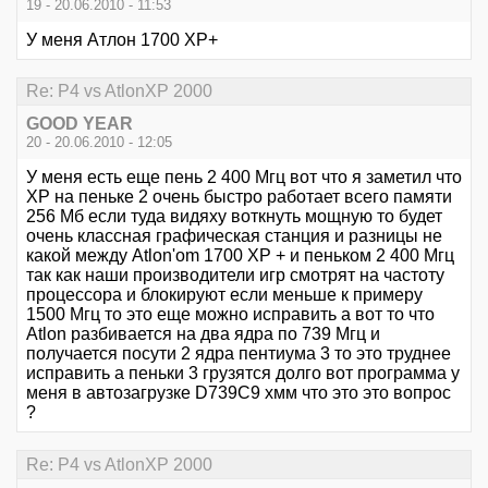
19 - 20.06.2010 - 11:53
У меня Атлон 1700 ХР+
Re: P4 vs AtlonXP 2000
GOOD YEAR
20 - 20.06.2010 - 12:05
У меня есть еще пень 2 400 Мгц вот что я заметил что
ХР на пеньке 2 очень быстро работает всего памяти
256 Мб если туда видяху воткнуть мощную то будет
очень классная графическая станция и разницы не
какой между Atlon'om 1700 ХР + и пеньком 2 400 Мгц
так как наши производители игр смотрят на частоту
процессора и блокируют если меньше к примеру
1500 Мгц то это еще можно исправить а вот то что
Atlon разбивается на два ядра по 739 Мгц и
получается посути 2 ядра пентиума 3 то это труднее
исправить а пеньки 3 грузятся долго вот программа у
меня в автозагрузке D739C9 хмм что это это вопрос
?
Re: P4 vs AtlonXP 2000