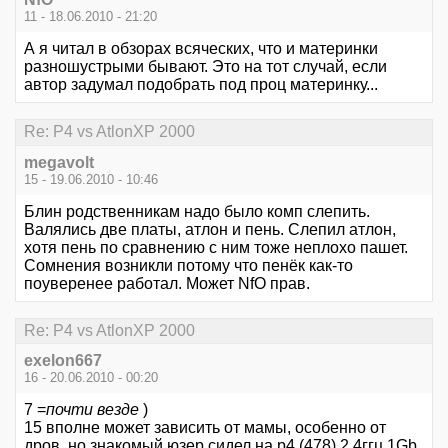
11 - 18.06.2010 - 21:20
А я читал в обзорах всяческих, что и материнки
разношустрыми бывают. Это на тот случай, если
автор задумал подобрать под проц материнку...
Re: P4 vs AtlonXP 2000
megavolt
15 - 19.06.2010 - 10:46
Блин родственникам надо было комп слепить.
Валялись две платы, атлон и пень. Слепил атлон,
хотя пень по сравнению с ним тоже неплохо пашет.
Сомнения возникли потому что пенёк как-то
поуверенее работал. Может NfO прав.
Re: P4 vs AtlonXP 2000
exelon667
16 - 20.06.2010 - 00:20
7 =
почти везде
)
15 вполне может зависить от мамы, особенно от
дров, но знакомый юзер сидел на p4 (478) 2.4ггц 1Gb