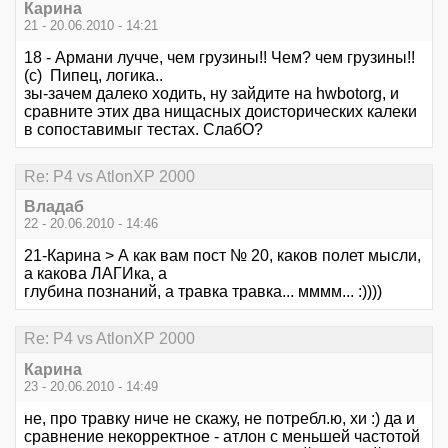
Карина
21 - 20.06.2010 - 14:21
18 - Армани лучче, чем грузины!! Чем? чем грузины!!
(с) Пипец, логика..
зы-зачем далеко ходить, ну зайдите на hwbotorg, и
сравните этих два нищасных доисторических калеки
в сопоставимыг тестах. СлабО?
Re: P4 vs AtlonXP 2000
Владаб
22 - 20.06.2010 - 14:46
21-Карина > А как вам пост № 20, каков полет мысли,
а какова ЛАГИка, а
глубина познаний, а травка травка... мммм... :))))
Re: P4 vs AtlonXP 2000
Карина
23 - 20.06.2010 - 14:49
не, про травку ниче не скажу, не потребл.ю, хи :) да и
сравнение некорректное - атлон с меньшей частотой