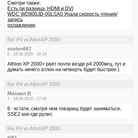
Смотри также:
Есть ли разница, HDMI и DVI
WDC WD800JD-00LSA0 Упала скорость чтения/
запись
охлаждение
Re: P4 vs AtlonXP 2000
exelon667
6 - 18.06.2010 - 16:18
Athlon XP 2000+ рвёт почти везде p4 2000мгц, тут и
думать нечего атлон на четверть будет быстрее )
Re: P4 vs AtlonXP 2000
Михаил В
7 - 18.06.2010 - 17:46
6 - кстати, смотря чем товарищ будет заниматься,
SSE2 кое-где рулит.
Re: P4 vs AtlonXP 2000
NfO