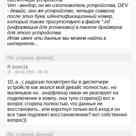
Ven - вендор, он же изготовитель устройства, DEV
- девайс, оно же устройство, четыре символа
после этих букв, идентификационный номер,
который также присутствует в файле *.inf
(информация для установки) в пакете драйверов
для этого устройства.
Итак имея эти данные мы можем найти в
интернете...
Re: сгорела..флеха((
R botn1k
11 - 04.03.2010 - 08:33
10, a , с радосью посмотрел бы в диспетчере
устройств как звался мой девайс полностью.. но
маленькое но.. она(флеха) никак не реагирует на
подключение в компу.. она тупо сгорела))) вот и
вопрос сгорела полностью, что данные не
восстановить.. или коротнул только юсб вход и он
все таки подлежит восстановлению? вот собственно
вопрос))
Re: сгорела..флеха((