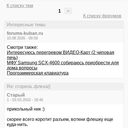
К списку тем
1
>
К списку форумов
Интересные темы
forums-kuban.ru
10.08.2026 - 09:58
Смотри также:
Интересуюсь перегревом ВИДЕО-Карт (2 чиповая
печь)
МФУ Samsung SCX-4600 собираюсь приобрести для
дома вопросы
Программерская клавиатура
Re: сгорела..флеха((
Старый
1 - 03.03.2010 - 18:45
прикольный ник :)
скорее всего коротит разъем, воткни флешку еще
куда-нить.