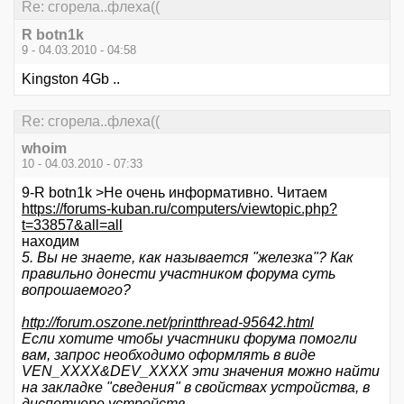
Re: сгорела..флеха((
R botn1k
9 - 04.03.2010 - 04:58
Kingston 4Gb ..
Re: сгорела..флеха((
whoim
10 - 04.03.2010 - 07:33
9-R botn1k >Не очень информативно. Читаем
https://forums-kuban.ru/computers/viewtopic.php?
t=33857&all=all
находим
5. Вы не знаете, как называется "железка"? Как
правильно донести участником форума суть
вопрошаемого?
http://forum.oszone.net/printthread-95642.html
Если хотите чтобы участники форума помогли
вам, запрос необходимо оформлять в виде
VEN_ХХХХ&DEV_ХХХХ эти значения можно найти
на закладке "сведения" в свойствах устройства, в
диспетчере устройств.