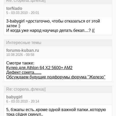
Re: сгорела..флеха((
torNado
5 - 03.03.2010 - 20:01
3-babygirl >достаточно, чтобы отказаться от этой
затеи :)
И когда уже народ научицо делать бекап....? ((
Интересные темы
forums-kuban.ru
10.08.2026 - 09:58
Смотри также:
Кулер для Athlon 64 X2 5600+ AM2
Дефект сокета.......
Обсуждаем будущие подфорумы форума "Железо"
Re: сгорела..флеха((
babygirl
6 - 03.03.2010 - 20:14
5, бэкапы есть..кроме одной важной папки..которую
тока сёдня скинул..