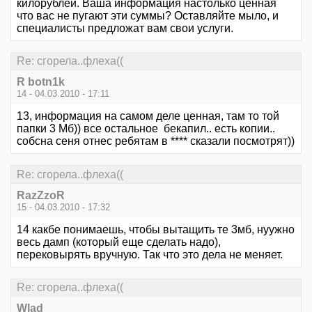
килорублей. Ваша информация настолько ценная
что вас не пугают эти суммы? Оставляйте мыло, и
специалисты предложат вам свои услуги.
Re: сгорела..флеха((
R botn1k
14 - 04.03.2010 - 17:11
13, информация на самом деле ценная, там то той
папки 3 Мб)) все остальное бекапил.. есть копии..
собсна сеня отнес ребятам в **** сказали посмотрят))
Re: сгорела..флеха((
RazZzoR
15 - 04.03.2010 - 17:32
14 какбе понимаешь, чтобы вытащить те 3мб, нуужно
весь дамп (который еще сделать надо),
перековырять вручную. Так что это дела не меняет.
Re: сгорела..флеха((
Wlad