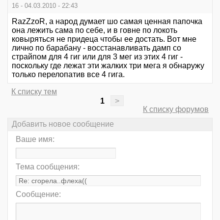
16 - 04.03.2010 - 22:43
RazZzoR, а народ думает шо самая ценная папочка
она лежить сама по себе, и в говне по локоть
ковыряться не придеца чтобы ее достать. Вот мне
лично по барабану - восстанавливать дамп со
страйпом для 4 гиг или для 3 мег из этих 4 гиг -
поскольку где лежат эти жалких три мега я обнаружу
только перелопатив все 4 гига.
К списку тем
1
>
К списку форумов
Добавить новое сообщение
Ваше имя:
Тема сообщения:
Сообщение: