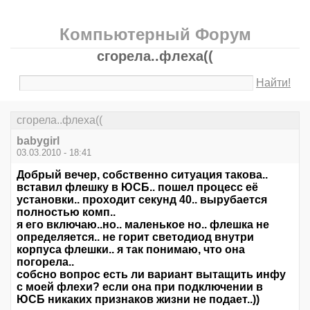
Компьютерный Форум
сгорела..флеха((
Найти!
сгорела..флеха((
babygirl
03.03.2010 - 18:41
Добрый вечер, собственно ситуация такова..
вставил флешку в ЮСБ.. пошел процесс её
установки.. проходит секунд 40.. вырубается
полностью комп..
я его включаю..но.. маленькое но.. флешка не
определяется.. не горит светодиод внутри
корпуса флешки.. я так понимаю, что она
погорела..
собсно вопрос есть ли вариант вытащить инфу
с моей флехи? если она при подключении в
ЮСБ никаких признаков жизни не подает..))