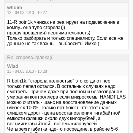
whoim
12 - 04.03.2010 - 10:27
11-R botn1k >никак не реагирует на подключение в
компу.. она тупо сгорела)))
прошу прощения) невнимательность)
Только разбирать и только специалисту. Если все же
данные не так важны - выбросить. Имхо )
Re: сгорела..флеха((
Wlad
13 - 04.03.2010 - 13:28
R botn1k, "сгорела полностью" это когда от нее
только пепел остался. В остальных случаях надо
смотреть. Причем даже при полном и безвозвраном
умирании контроллера если микросхемы HANDFLAS
можно считать - шанс на восстановление данных
близок к 100%. Только вот боюсь что этот шанс
слишком дорог - цена восстановления гигабайтной
емкости флэшки около двух килорублей, а
восьмигигабайтной - восемь килорублей.
Четырехгигабитка нде-то посредине, в районе 5-6