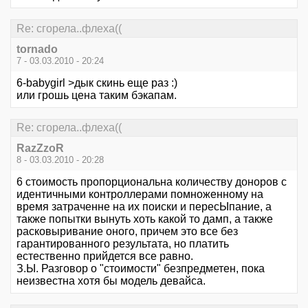
Re: сгорела..флеха((
tornado
7 - 03.03.2010 - 20:24
6-babygirl >дык скинь еще раз :)
или грошь цена таким бэкапам.
Re: сгорела..флеха((
RazZzoR
8 - 03.03.2010 - 20:28
6 стоимость пропорциональна количеству доноров с
идентичными контроллерами помноженному на
время затраченне на их поиски и пересЫпание, а
также попытки вынуть хоть какой то дамп, а также
расковыривание оного, причем это все без
гарантированного результата, но платить
естественно прийдется все равно.
З.Ы. Разговор о "стоимости" безпредметен, пока
неизвестна хотя бы модель девайса.