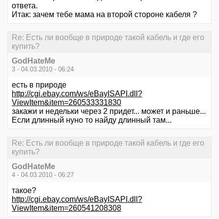
ответа.
Итак: зачем тебе мама на второй стороне кабеля ?
Re: Есть ли вообще в природе такой кабель и где его
купить?
GodHateMe
3 - 04.03.2010 - 06:24
есть в природе
http://cgi.ebay.com/ws/eBayISAPI.dll?
ViewItem&item=260533331830
закажи и недельки через 2 придет... может и раньше...
Если длинный нуно то найду длинный там...
Re: Есть ли вообще в природе такой кабель и где его
купить?
GodHateMe
4 - 04.03.2010 - 06:27
такое?
http://cgi.ebay.com/ws/eBayISAPI.dll?
ViewItem&item=260541208308