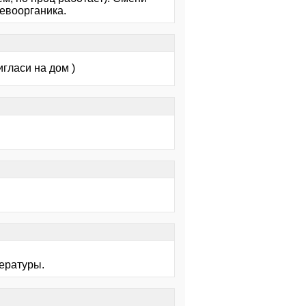
иевоорганика.
игласи на дом )
пературы.