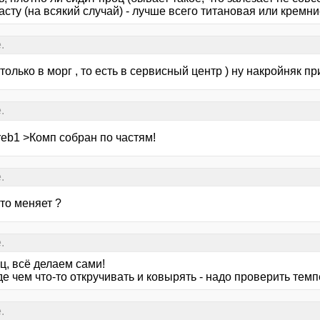
сту (на всякий случай) - лучше всего титановая или кремн
.
т только в морг , то есть в сервисный центр ) ну накройняк пр
.
reb1 >Комп собран по частям!
.
 то меняет ?
.
ц, всё делаем сами!
е чем что-то откручивать и ковырять - надо проверить тем
.