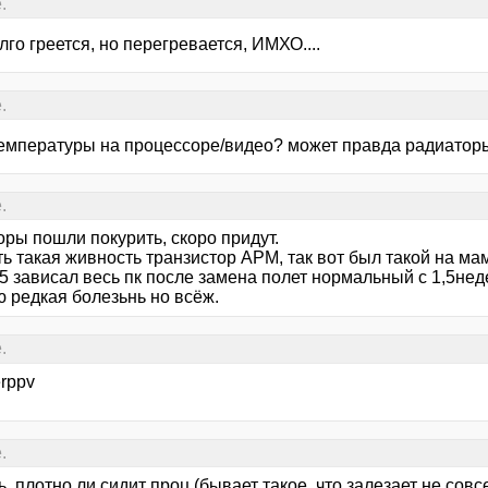
.
лго греется, но перегревается, ИМХО....
.
температуры на процессоре/видео? может правда радиатор
.
ры пошли покурить, скоро придут.
ь такая живность транзистор АРМ, так вот был такой на ма
5 зависал весь пк после замена полет нормальный с 1,5неде
ю редкая болезьнь но всёж.
.
rppv
.
, плотно ли сидит проц (бывает такое, что залезает не совс