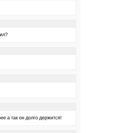
вил?
е а так он долго держится!