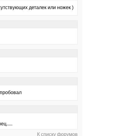
тсутствующих деталек или ножек )
 пробовал
ц.....
К списку форумов