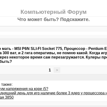
Компьютерный Форум
Что может быть? Подскажите.
 мать - MSI P6N SLI-FI Socket 775, Процессор - Pentium Е
а 300 ват, и 2 гига оперативы, не помню какой. Когда 
ерез некоторое время сам перезагружается. Кулеры пр
 быть?
1
>
 также:
ум напряжения на коре i5?
одняшний день для игр наличие более 3 ядер у процессора 
ая 3850