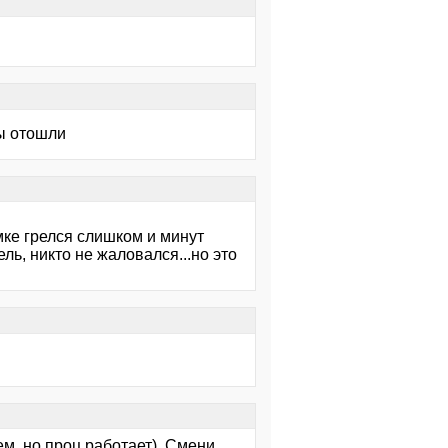
ы отошли
мке грелся слишком и минут
ль, никто не жаловался...но это
ем, но проц работает). Смени