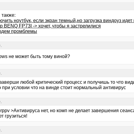
 также:
ючить ноутбук, если экран темный,но загрузка виндоуз идет и
р BENQ FP73I -> хочет, чтобы я застрелилися
одем промблемы
.
ows не может быть тому виной?
.
 заверши любой критический процесс и получишь то что вид
о при условии что на винде стоит нормальный антивирус
.
rppv >Антивируса нет, но комп не делает завершения сеанса
т грузиться!
.