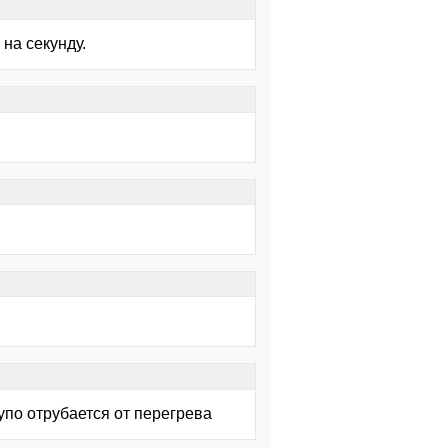
на секунду.
П
упо отрубается от перегрева