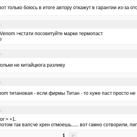
 вот только боюсь в итоге автору откажут в гарантии из-за о
.
dVenom >кстати посоветуйте марки термопаст
о
.
ольки не китайцкога разливу
.
om титановая - если фирмы Титан - то хуже паст просто не
.
or > +1.
потом так вапсче хрен отмоешь...... вот гамно сотворили, пипе
1
>