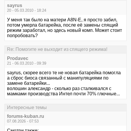
sayrus
20 - 05.03.2010 - 18:24
У меня так было на матери A8N-E, я просто забил,
потом умерла батарейка, после её замены спящий
режим заработал, но здесь новый комп. Может стоит
попробовать?
Re: Помогите не выходит из спящего режима!
Prodavec
21 - 06.03.2010 - 09:39
sayrus, скорее всего те не новая батарейка помогла
а сброс биоса связанный с манипуляциями по
замене батарейки...
волошин александр - сколько раз сталкивался с
мамками производства Интел почти 70% глючные...
Интересные темы
forums-kuban.ru
07.08.2026 - 07:53
Смотри также: