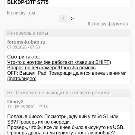
BLKDP43TF S775
К списку тем
1
>
К списку форумов
Интересные темы
forums-kuban.ru
07.08.2026 - 07:53
Смотри также:
Что-то с ноутом (не работают клавиши SHIFT)
Вопрос по веб-камере!Просьба помочь
OFF; Вышел iPad. Товарищи делятся впечатлениями
(фото/видео)
Re: Помогите не выходит из спящего режима!
Omny2
17 - 05.03.2010 - 17:15
Полазь в биосе. Посмотри, ждущий у тебя S1 или
S3? Проверь их по очереди.
Проверь, чтобы всё лишнее было высунуто из USB.
Проверь дрова на материнку, стоят ли вообще?