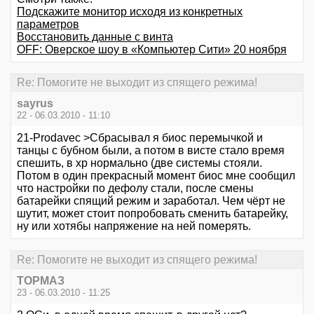
Подскажите монитор исходя из конкретных
параметров
Восстановить данные с винта
OFF: Оверское шоу в «Компьютер Сити» 20 ноября
Re: Помогите не выходит из спящего режима!
sayrus
22 - 06.03.2010 - 11:10
21-Prodavec >Сбрасывал я биос перемычкой и
танцы с бубном были, а потом в висте стало время
спешить, в хр нормально (две системы стояли.
Потом в один прекрасный момент биос мне сообщил
что настройки по дефолу стали, после смены
батарейки спящий режим и заработал. Чем чёрт не
шутит, может стоит попробовать сменить батарейку,
ну или хотябы напряжение на ней померять.
Re: Помогите не выходит из спящего режима!
ТОРМАЗ
23 - 06.03.2010 - 11:25