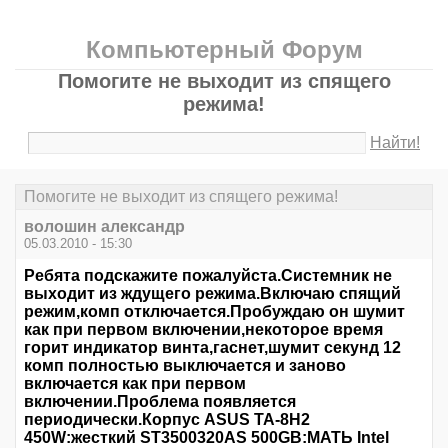
Компьютерный Форум
Помогите не выходит из спящего
режима!
Найти!
Помогите не выходит из спящего режима!
волошин александр
05.03.2010 - 15:30
Ребята подскажите пожалуйста.Системник не
выходит из ждущего режима.Включаю спящий
режим,комп отключается.Пробуждаю он шумит
как при первом включении,некоторое время
горит индикатор винта,гаснет,шумит секунд 12
комп полностью выключается и заново
включается как при первом
включении.Проблема появляется
периодически.Корпус ASUS TA-8H2
450W:жесткий ST3500320AS 500GB:МАТЬ Intel