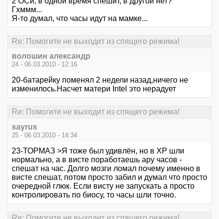
2 ОСи, в одной время спешит, в другой нет?
Гхммм...
Я-то думал, что часы идут на мамке...
Re: Помогите не выходит из спящего режима!
волошин александр
24 - 06.03.2010 - 12:16
20-батарейку поменял 2 недели назад,ничего не
изменилось.Насчет матери Intel это нерадует
Re: Помогите не выходит из спящего режима!
sayrus
25 - 06.03.2010 - 14:34
23-ТОРМАЗ >Я тоже был удивлён, но в ХР шли
нормально, а в висте поработаешь ару часов -
спешат на час. Долго мозги ломал почему именно в
висте спешат, потом просто забил и думал что просто
очередной глюк. Если висту не запускать а просто
контролировать по биосу, то часы шли точно.
Re: Помогите не выходит из спящего режима!