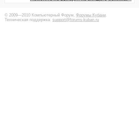
© 2009—2010 Компьютерный Форум,
Форумы Кубани
.
Техническая поддержка:
support@forums-kuban.ru