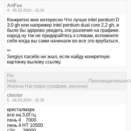
ArtFox
4 - 06.03.2010 - 15:34
Конкретно мне интересно Что лучше intel pentium D
3.0 gh или например intel pentium dual core 2,2 gh, и
было бы здорово увидить эти различия на графике.
народ ну ток не придирайтесь к словам, вспомните
себя когда вы сами начинали во все это врубаться.
**
Sergiys пасибо ни знал, если найду конкретную
картинку выложу ссылку.
Re:
help..............................................................Производительнос
Железа Наглядно (графики, рисунки)
cloctor
5 - 06.03.2010 - 15:35
кристалмарк
все на 3,0Ггц
пень 4 7000
пень 4 НТ 10500
c2d 29000