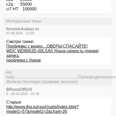
c2q 55000
ci7 HT 100000
Интересные темы
forums-kuban.ru
07.08.2026 - 12:58
Смотри также:
Проблемы с видео....ОВЕРЫ,СПАСАЙТЕ!
WDC WD800JD-00LSA0 Упала скорость чтения/
запись
проблема с буком
Re:
help..............................................................Производительнос
Железа Наглядно (графики, рисунки)
BRom23RUS
6 - 06.03.2010 - 15:39
Старые
http://www.thg.ru/cpu/charts/index.html?
model1=57&model2=2&chart=26