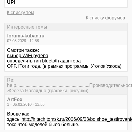
UP!
К списку тем
К списку форумов
Интересные темы
forums-kuban.ru
07.08.2026 - 12:58
Смотри также:
выбор WiFi рутера
определить тип bluetoth адаптера
OFF. iТоги года. (в рамках программы Уголок Ужоса)
Re:
help..............................................................Производительнос
Железа Наглядно (графики, рисунки)
ArtFox
1 - 06.03.2010 - 13:55
Вроде как
здесь
http://hitech.tomsk.ru/2006/09/03/bolshoe_testiro
токо чтоб моделей было больше.