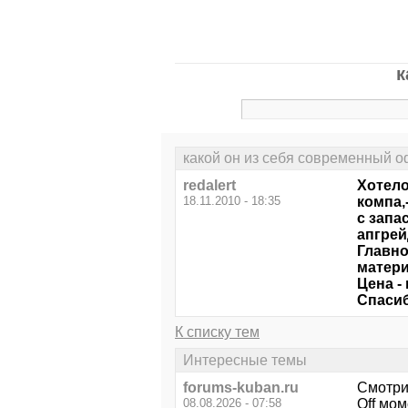
к
какой он из себя современный 
redalert
Хотело
18.11.2010 - 18:35
компа,
с запа
апгрей
Главно
матери
Цена -
Спаси
К списку тем
Интересные темы
forums-kuban.ru
Смотри
08.08.2026 - 07:58
Оff мом