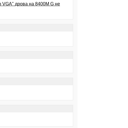
р VGA" дрова на 8400М G не