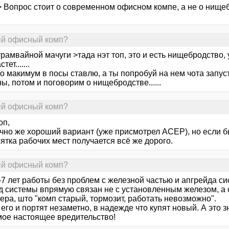
> Вопрос стоит о современном офисном компе, а не о нищеб
ный офисный комп?
трамвайной мачуги >тада нэт топ, это и есть нищебродство
тет.......
о макимум в посы ставлю, а ты попробуй на нем чота запуст
ы, потом и поговорим о нищебродстве......
ный офисный комп?
оп,
ечно же хороший вариант (уже присмотрел АСЕР), но если б
ятка рабочих мест получается всё же дорого.
ный офисный комп?
-7 лет работы без проблем с железной частью и апгрейда с
д системы впрямую связан не с установленным железом, а
ера, што "комп старый, тормозит, работать невозможно".
его и портят незаметно, в надежде что купят новый. А это з
мое настоящее вредительство!