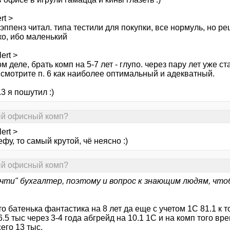
rt >
эппенз читал. типа тестили для покупки, все нормуль, но р
ко, ибо маленький
ert >
м деле, брать комп на 5-7 лет - глупо. через пару лет уже ст
 смотрите п. 6 как наиболее оптимальный и адекватный.
.3 я пошутил :)
ный офисный комп?
ert >
фу, то самый крутой, чё неясно :)
ный офисный комп?
очти" бухгалтер, поэтому и вопрос к знающим людям, что
то батенька фантастика на 8 лет да еще с учетом 1С 81.1 к т
.5 тыс через 3-4 года абгрейд на 10.1 1С и на комп того вре
сего 13 тыс.