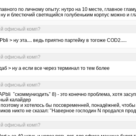
лавного по личному опыту: нутро на 10 месте, главное гла
 ну и блестючий светящийся голубеньким корпус можно и гл
ный офисный комп?
bIi > ну эта.... ведь приятно партейку в тогоже COD2.....
ный офисный комп?
аб > ну а если все через терминал то тем более
ный офисный комп?
APbIi "скоммуниздить" 8) - это конечно проблема, хотя засу
ный калайдер
поэтому и хотелось бы посовременней, понадёжней, чтобы с
иков никто не сказал: "Наверное господин N продался продав
ный офисный комп?