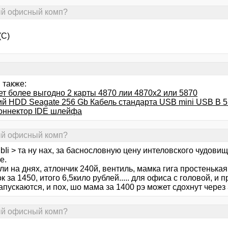
ный офисный комп?
(С)
 также:
ет более выгодно 2 карты 4870 лии 4870x2 или 5870
й HDD Seagate 256 Gb Кабель стандарта USB mini USB B 5
коннектор IDE шлейфа
ный офисный комп?
Ii > та ну нах, за баснословную цену интеловского чудови
е.
и на днях, атлончик 240й, вентиль, мамка гига простенькая,
к за 1450, итого 6,5кило рублей..... для офиса с головой, и
пускаются, и пох, шо мама за 1400 рэ может сдохнут через 3 
ный офисный комп?