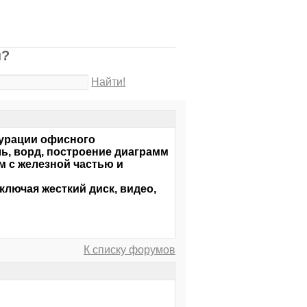
п?
Найти!
урации офисного
ь, ворд, построение диаграмм
м с железной частью и
ключая жесткий диск, видео,
К списку форумов