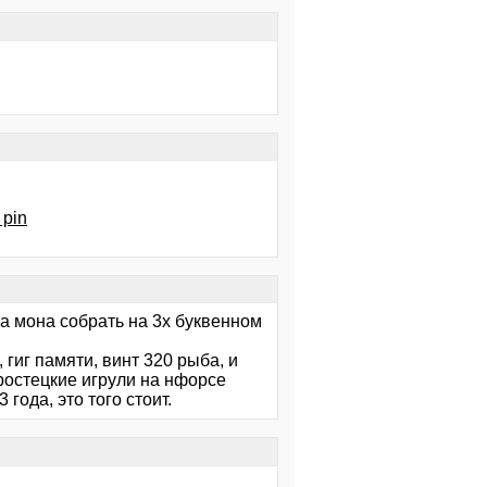
 pin
ща мона собрать на 3х буквенном
 гиг памяти, винт 320 рыба, и
 простецкие игрули на нфорсе
года, это того стоит.