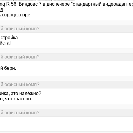
enq R 56, Виндовс 7 в диспечере "стандартный видеоадапте
ся
на процессоре
ный офисный комп?
встройка
йста!
ный офисный комп?
й бери.
ный офисный комп?
ойка, это надёжно?
но, что крассно
ный офисный комп?