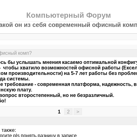
Компьютерный Форум
акой он из себя современный офисный ком
офисный комп?
сь бы услышать мнения касаемо оптимальной конфиг
- чтобы хватило возможностей офисной работы (Ексел
сом производительности) на 5-7 лет работы без пробле
да системы.
е требование - современная платформа, надежность, в
нскую плату.
 вопрос второстепенный, но не безразличный.
бо!
1
2
>
 также:
огите pls понять разницу в записе