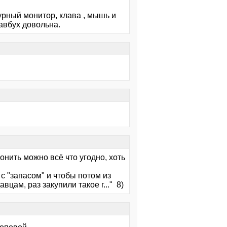
мурный монитор, клава , мышь и
авбух довольна.
понить можно всё что угодно, хоть
 "запасом" и чтобы потом из
цам, раз закупили такое г..." 8)