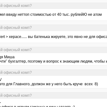
ный офисный комп?
 имел ввиду неттоп стоимостью от 40 тыс. рублейЮ не атом
ный офисный комп?
lert > херасе...... вы батенька жируете, это явно не для офиса, 
ный офисный комп?
ядя Миша
чти" бухгалтер, поэтому и вопрос к знающим людям, чтобы и
ный офисный комп?
V
 это для Главного, должон же у него быть круче всех 8)
ный офисный комп?
>
 офисе в игрули гамацца и кины глазеть :)