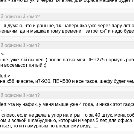
lert > за 40 штук, и через пять лет, для офиса машина будет 
ный офисный комп?
- я думаю, что и раньше, т.к. наверняка уже через пару лет 
еньким, да и мышка к тому времени "затрётся" и надо буде
ный офисный комп?
 >
ше, уже 7-й вышел :) после патча моя ПЕЧ275 нормуль робит,
и восемьсот пятый :)
ert >
на х58 чиасете, и7-930, ПЕЧ580 и все такое. шефу будет чем
ный офисный комп?
lert >та ну нафик, у меня мыше уже 4 года, и никак этот гад
.....
 слово, если не делать упор на игры, то за 40 штук, мона с
ом и всякой шлабуденью, который и через 5 лет, для офиса 
ться, то и гламурным по внешнему виду.......