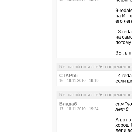
9-redale
на ИТ х
его лег
13-redal
на само
потому
ЗЫ. в п
Re: какой он из себя современ
CTAPbIi
14-redal
16 - 18.11.2010 - 19:19
если ше
Re: какой он из себя современ
Владаб
сам "п
17 - 18.11.2010 - 19:24
лет 8
А вот э
хорош 6
лет и в