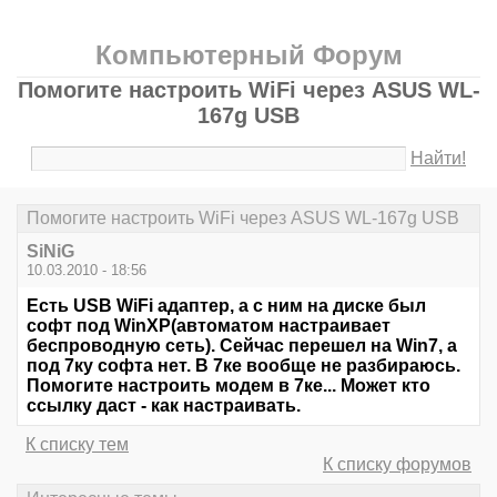
Компьютерный Форум
Помогите настроить WiFi через ASUS WL-
167g USB
Найти!
Помогите настроить WiFi через ASUS WL-167g USB
SiNiG
10.03.2010 - 18:56
Есть USB WiFi адаптер, а с ним на диске был
софт под WinXP(автоматом настраивает
беспроводную сеть). Сейчас перешел на Win7, а
под 7ку софта нет. В 7ке вообще не разбираюсь.
Помогите настроить модем в 7ке... Может кто
ссылку даст - как настраивать.
К списку тем
К списку форумов