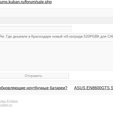
forums.kuban.ru/forum/sale.php
и обновляющие ноутбучные батареи?
ASUS EN8600GTS Si
умы Кубани
.
kuban.ru