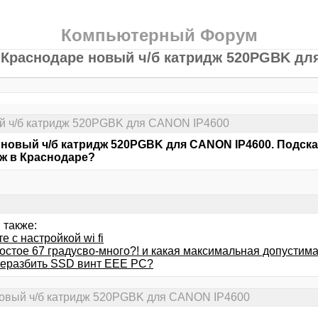
Компьютерный Форум
 Краснодаре новый ч/б катридж 520PGBK дл
й ч/б катридж 520PGBK для CANON IP4600
новый ч/б катридж 520PGBK для CANON IP4600. Подскаж
ж в Краснодаре?
 также:
е с настройкой wi fi
ростое 67 градусво-много?! и какая максимальная допустим
реразбить SSD винт EEE PC?
новый ч/б катридж 520PGBK для CANON IP4600