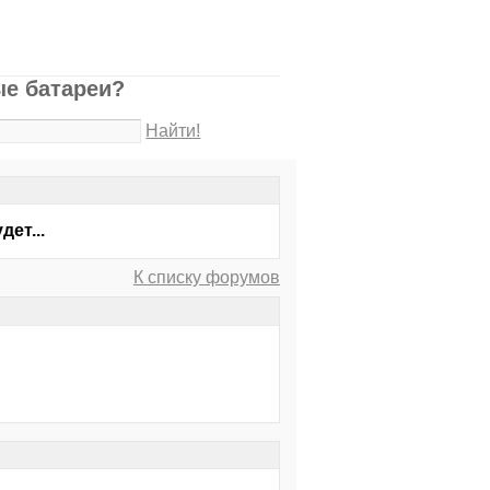
ые батареи?
Найти!
ет...
К списку форумов