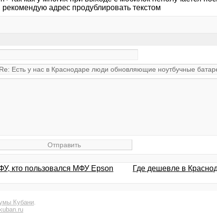
, рекомендую адрес продублировать текстом
ФУ, кто пользовался МФУ Epson
Где дешевле в Красно
умы Кубани
.
kuban.ru