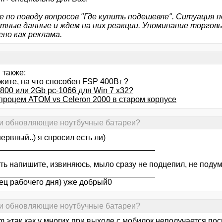
же по поводу вопросов "Где купить подешевле". Ситуация 
тные данные и ждем на них реакции. Упоминание торгов
ено как реклама.
 также:
жите, на что способен FSP 400Вт ?
800 или 2Gb pc-1066 для Win 7 х32?
 процем ATOM vs Celeron 2000 в старом корпусе
юди обновляющие ноутбучные батареи?
 нервный..) я спросил есть ли)
___________________________________
ть напишите, извиняюсь, мыло сразу не подцепил, не подум
___________________________________
нец рабочего дня) уже добрый0
юди обновляющие ноутбучные батареи?
 >так как у многих при выходе с мобилок неполучается пос