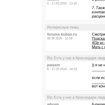
5 - 17.03.2010 - 13:16
7. Так
контак
расцен
Интересные темы
forums-kuban.ru
Смотри
08.08.2026 - 12:59
Подска
4Gb pc-
Мать с
Re: Есть у нас в Краснодаре л
pwsem
)) я не
6 - 17.03.2010 - 14:10
______
если ес
______
вот ко
Re: Есть у нас в Краснодаре л
whoim
6-pwsem