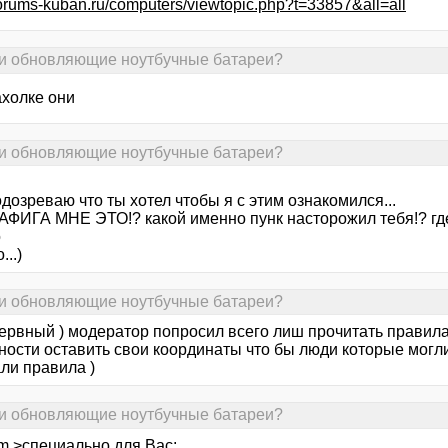
/forums-kuban.ru/computers/viewtopic.php?t=33857&all=all
юди обновляющие ноутбучные батареи?
ахолке они
юди обновляющие ноутбучные батареи?
одозреваю что ты хотел чтобы я с этим ознакомился...
АФИГА МНЕ ЭТО!? какой именно пунк насторожил тебя!? где 
o
...)
юди обновляющие ноутбучные батареи?
нервный ) модератор попросил всего лиш прочитать правила
тности оставить свои координаты что бы люди которые могл
ли правила )
юди обновляющие ноутбучные батареи?
m >специально для Вас: