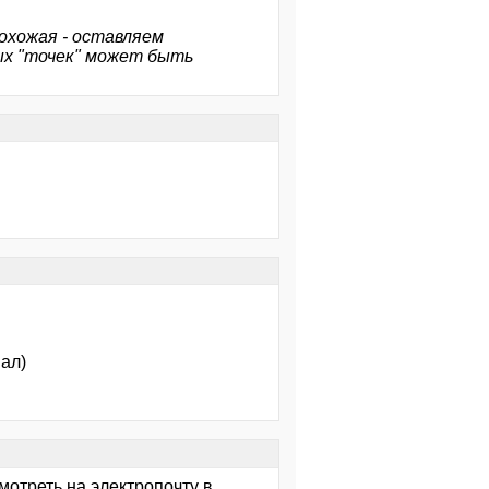
похожая - оставляем
ых "точек" может быть
ал)
мотреть на электропочту в