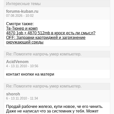
Интересные темы
forums-kuban.ru
07.08.2026 - 10:02
Смотри также:
Тв-Тюнер и комп
4870 1gb + 4870 512mb в кросе есть ли смысл?
OFF: Заправки картриджей и загрязнение
окружающей среды
Re: Помогите напрочь умер компьютер.
AcidVenom
4 - 13.11.2010 - 10:56
контакт кнопки на матери
Re: Помогите напрочь умер компьютер.
shoroh
6 - 13.11.2010 - 11:34
Продай рабочее железо, купи новое, че его чинить.
Даже не написал что за системник у тебя. Может