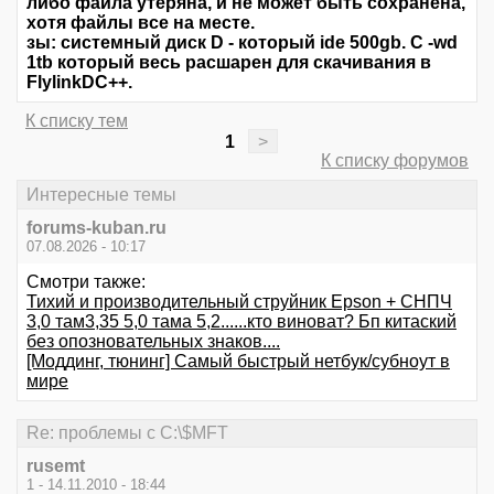
либо файла утеряна, и не может быть сохранена,
хотя файлы все на месте.
зы: системный диск D - который ide 500gb. C -wd
1tb который весь расшарен для скачивания в
FlylinkDC++.
К списку тем
1
>
К списку форумов
Интересные темы
forums-kuban.ru
07.08.2026 - 10:17
Смотри также:
Тихий и производительный струйник Epson + CНПЧ
3,0 там3,35 5,0 тама 5,2......кто виноват? Бп китаский
без опозновательных знаков....
[Моддинг, тюнинг] Самый быстрый нетбук/субноут в
мире
Re: проблемы с C:\$MFT
rusemt
1 - 14.11.2010 - 18:44