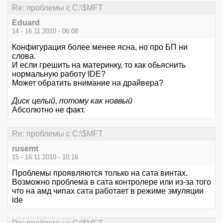
Re: проблемы с C:\$MFT
Eduard
14 - 16.11.2010 - 06:08
Конфигурация более менее ясна, но про БП ни
слова.
И если грешить на материнку, то как обьяснить
нормальную работу IDE?
Может обратить внимание на драйвера?
Диск целый, потому как новвый
Абсолютно не факт.
Re: проблемы с C:\$MFT
rusemt
15 - 16.11.2010 - 10:16
Проблемы проявляются только на сата винтах.
Возможно проблема в сата контролере или из-за того
что на амд чипах сата работает в режиме эмуляции
ide