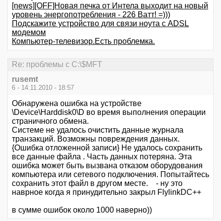
[news][OFF]Новая печка от Интела выходит на новый
уровень энергопотребления - 226 Ватт! =)))
Подскажите устройство для связи ноута с ADSL
модемом
Компьютер-телевизор.Есть проблемка.
Re: проблемы с C:\$MFT
rusemt
6 - 14.11.2010 - 18:57
Обнаружена ошибка на устройстве
\Device\Harddisk0\D во время выполнения операции
страничного обмена.
Системе не удалось очистить данные журнала
транзакций. Возможны повреждения данных.
{Ошибка отложенной записи} Не удалось сохранить
все данные файла . Часть данных потеряна. Эта
ошибка может быть вызвана отказом оборудования
компьютера или сетевого подключения. Попытайтесь
сохранить этот файл в другом месте. - ну это
наврное когда я принудительно закрыл FlylinkDC++
в сумме ошибок около 1000 наверно))