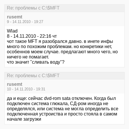
Re: проблемы с C:\$MFT
rusemt
9 - 14.11.2010 - 19:27
Wlad
8 - 14.11.2010 - 22:16 чт
чот такое MFT я разобрался давно. в инете инфы
много по похожим проблемам. но конкретики нет,
особеннов моем случае. предлагают много чего, но
ничего не помагает.
что значит "сливать воду"?
Re: проблемы с C:\$MFT
rusemt
10 - 14.11.2010 - 19:31
да и еще: сейчас dvd-rom sata отключен. Когда был
подключен система глюкала, СД-ром иногда не
определялся, или система не могла определить все
подключенная устроиства и просто стояла в самом
начале загрузки