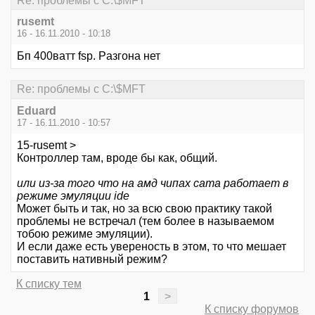
Re: проблемы с C:\$MFT
rusemt
16 - 16.11.2010 - 10:18
Бп 400ватт fsp. Pазгона нет
Re: проблемы с C:\$MFT
Eduard
17 - 16.11.2010 - 10:57
15-rusemt >
Контроллер там, вроде бы как, общий.
или из-за того что на амд чипах сата работает в
режиме эмуляции ide
Может быть и так, но за всю свою практику такой
проблемы не встречал (тем более в называемом
тобою режиме эмуляции).
И если даже есть увереность в этом, то что мешает
поставить нативный режим?
К списку тем
1
>
К списку форумов