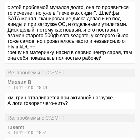
с этой проблемой мучался долго, она то проявиться
то исчезнет, но уже в "печенках сидит". Шлейфы
SATA менял. сканирование диска делал и из под
винды и при загрузке ОС, и отдельными утилитами.
Диск целый, потому как новвый, я его поставил
взамен старого 500gb sata seagate, у которого было
тоже самое, но проявлялось часто и независило от
FlylinkDC++.
грешу на материнку, насил в сервис центр сарая, там
она себя показала в полностью рабочей
Re: проблемы с C:\$MFT
Михаил В
2 - 14.11.2010 - 18:49
хм, грин отваливается при активной нагрузке...
А логи говорят чего-нить?
Re: проблемы с C:\$MFT
rusemt
3 - 14.11.2010 - 18:51