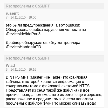
Re: проблемы с C:\$MFT
rusemt
7 - 14.11.2010 - 19:00
это были предупреждения, а вот ошибки:
Обнаружена ошибка нарушения четности на
\Device\Ide\IdePort3.
Драйвер обнаружил ошибку контроллера
\Device\Harddisk0\D.
Re: проблемы с C:\$MFT
Wlad
8 - 14.11.2010 - 19:16
В NTFS MFT (Master File Table) это файловая
таблица, в которой хранится информация о
содержимом тома с файловой системой NTFS.
Представляет из себя такой же файл как и все
прочие, правда помимо этого имеется еще и зеркало,
расположеное в средине тома. И если поползли
проблемы с файлом $MFT то можно сливать воду.