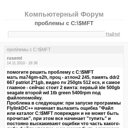
Компьютерный Форум
проблемы с C:\$MFT
Найти!
проблемы с C:\$MFT
rusemt
14.11.2010 - 18:38
помогите решить проблему с C:\$MFT
мать ma74gm-s2h, проц - атлон2 245, память ddr2
667 patriot 2*1gb, видео nv 250gts 512 ecs, и самое
главное - сейчас стоит 2 винта: первый ide 500gb
seagate второй wd 1tb green 5400rpm под
файлопомойку.
Проблема в следующем: при запуске программы
FlylinkDC++ начинает вылазить ощибка "Файл
или каталог C:\$MFT поврежден и не может быть
прочитан", при этом все начинает "тупить" и
постояно выскакивают ощибки что часть какого-