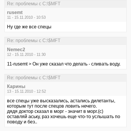
Re: проблемы с C:\$MFT
rusemt
11 - 15.11.2010 - 10:53
Ну где же все спецы
Re: проблемы с C:\$MFT
Nemec2
12 - 15.11.2010 - 11:30
11-rusemt > Он уже сказал что делать - сливать воду.
Re: проблемы с C:\$MFT
Карины
13 - 15.11.2010 - 12:52
все спецы уже высказались, астались дилетанты,
которым тут после спецов ловить нечего.
дядя доктор сказал в морг - значит в морг.(с)
оставляй аську, раз хочешь еще что-то услышать по
поводу и без..