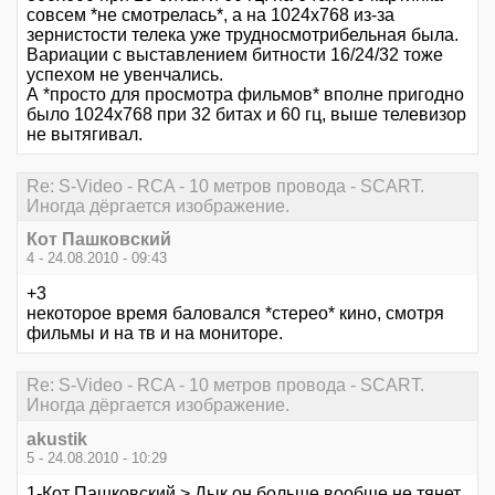
совсем *не смотрелась*, а на 1024х768 из-за
зернистости телека уже трудносмотрибельная была.
Вариации с выставлением битности 16/24/32 тоже
успехом не увенчались.
А *просто для просмотра фильмов* вполне пригодно
было 1024х768 при 32 битах и 60 гц, выше телевизор
не вытягивал.
Re: S-Video - RCA - 10 метров провода - SCART.
Иногда дёргается изображение.
Кот Пашковский
4 - 24.08.2010 - 09:43
+3
некоторое время баловался *стерео* кино, смотря
фильмы и на тв и на мониторе.
Re: S-Video - RCA - 10 метров провода - SCART.
Иногда дёргается изображение.
akustik
5 - 24.08.2010 - 10:29
1-Кот Пашковский > Дык он больше вообще не тянет,