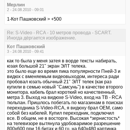
Мерлин
2 - 24.08.2010 - 09:01
1-Кот Пашковский > +500
Re: S-Video - RCA - 10 метров провода - SCART.
Иногда дёргается изображение.
Кот Пашковский
3 - 24.08.2010 - 09:41
как то была у меня затея в ворде тексты набирать,
юзая большой 21" экран ЭЛТ телека.
это было еще во время пика популярности Пней-3 и
видюх с вменяемым видеовыходом, интереса ради
пробовал юзать обычный 21" ЭЛТ телек (как раз
купили в семью новый "Самсунь") в качестве второго
монитора. кабель брал короткий но качественный,
метра 3. Выход на видюхе S-Video, вход на ТВ - RCA
тюльпан. Пришлось побегать по магазинам в поисках
переходника S-Video-RCA, я видюху брал ОЕМ, само
собой без кабелей. Купил переходник, подключил
все. В общем, не в восторге. Высокая *зернистость*
на телевизоре вытянула удобоваримое разрешение
800х600 при 16 битах и 60 гц. на 640х480 картинка