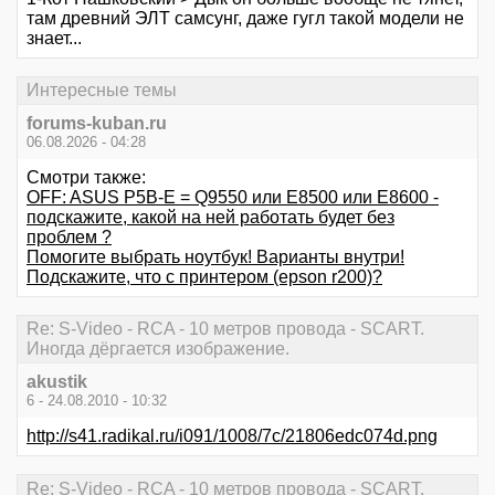
там древний ЭЛТ самсунг, даже гугл такой модели не
знает...
Интересные темы
forums-kuban.ru
06.08.2026 - 04:28
Смотри также:
OFF: ASUS P5B-E = Q9550 или E8500 или Е8600 -
подскажите, какой на ней работать будет без
проблем ?
Помогите выбрать ноутбук! Варианты внутри!
Подскажите, что с принтером (epson r200)?
Re: S-Video - RCA - 10 метров провода - SCART.
Иногда дёргается изображение.
akustik
6 - 24.08.2010 - 10:32
http://s41.radikal.ru/i091/1008/7c/21806edc074d.png
Re: S-Video - RCA - 10 метров провода - SCART.